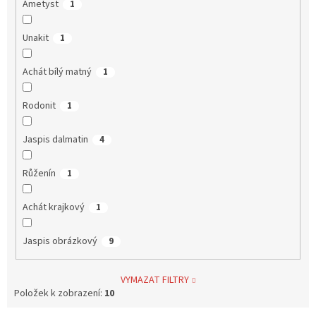
Ametyst
1
Unakit
1
Achát bílý matný
1
Rodonit
1
Jaspis dalmatin
4
Růženín
1
Achát krajkový
1
Jaspis obrázkový
9
VYMAZAT FILTRY
Položek k zobrazení:
10