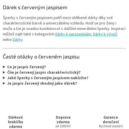
Dárek s červeným jaspisem
Šperky s červeným jaspisem patří mezi oblíbené dárky díky své
charakteristické barvě a univerzálnímu vzhledu. Hodí se pro ženy i
muže a lze je snadno kombinovat s dalšími minerálními šperky. Inspiraci
můžeš najít také v kategoriích
Dárky k narozeninám
,
Dárky k výročí
nebo
Dárky
.
Časté otázky o červeném jaspisu
Co je jaspis červený?
Čím je červený jaspis charakteristický?
Jaké šperky s červeným jaspisem nabízíte?
Je jaspis červený vhodný jako dárek?
Dárková
Doprava
Garance
krabička
zdarma
doručení
zdarma
od 1000 Kč
Rychlost dodání