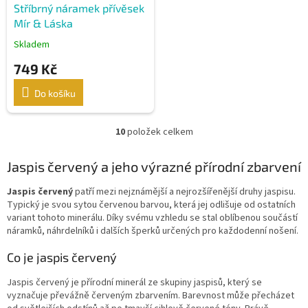
Stříbrný náramek přívěsek
Mír & Láska
Skladem
749 Kč
Do košíku
10
položek celkem
O
v
l
Jaspis červený a jeho výrazné přírodní zbarvení
á
d
Jaspis červený
patří mezi nejznámější a nejrozšířenější druhy jaspisu.
a
Typický je svou sytou červenou barvou, která jej odlišuje od ostatních
c
variant tohoto minerálu. Díky svému vzhledu se stal oblíbenou součástí
í
náramků, náhrdelníků i dalších šperků určených pro každodenní nošení.
p
r
Co je jaspis červený
v
k
Jaspis červený je přírodní minerál ze skupiny jaspisů, který se
y
vyznačuje převážně červeným zbarvením. Barevnost může přecházet
v