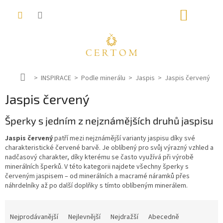
Přejít
NÁKUP
na
obsah
KOŠÍK
D
INSPIRACE
Podle minerálu
Jaspis
Jaspis červený
o
Jaspis červený
m
ů
Šperky s jedním z nejznámějších druhů jaspisu
Jaspis červený
patří mezi nejznámější varianty jaspisu díky své
charakteristické červené barvě. Je oblíbený pro svůj výrazný vzhled a
nadčasový charakter, díky kterému se často využívá při výrobě
minerálních šperků. V této kategorii najdete všechny šperky s
červeným jaspisem – od minerálních a macramé náramků přes
náhrdelníky až po další doplňky s tímto oblíbeným minerálem.
Ř
a
Nejprodávanější
Nejlevnější
Nejdražší
Abecedně