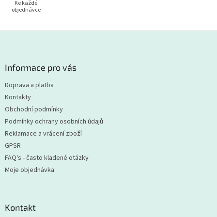
Ke každé
objednávce
Z
á
p
a
Informace pro vás
t
Doprava a platba
í
Kontakty
Obchodní podmínky
Podmínky ochrany osobních údajů
Reklamace a vrácení zboží
GPSR
FAQ's - často kladené otázky
Moje objednávka
Kontakt