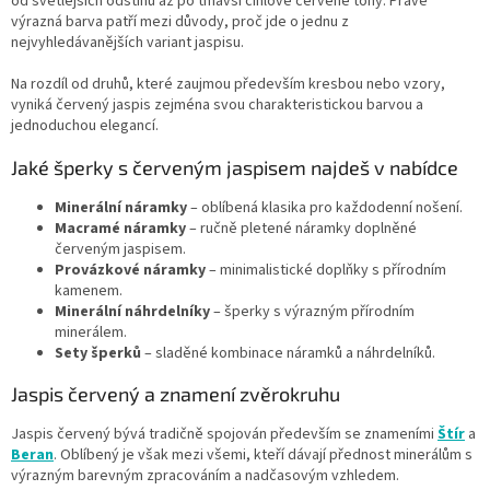
od světlejších odstínů až po tmavší cihlově červené tóny. Právě
ý
výrazná barva patří mezi důvody, proč jde o jednu z
p
nejvyhledávanějších variant jaspisu.
i
s
Na rozdíl od druhů, které zaujmou především kresbou nebo vzory,
u
vyniká červený jaspis zejména svou charakteristickou barvou a
jednoduchou elegancí.
Jaké šperky s červeným jaspisem najdeš v nabídce
Minerální náramky
– oblíbená klasika pro každodenní nošení.
Macramé náramky
– ručně pletené náramky doplněné
červeným jaspisem.
Provázkové náramky
– minimalistické doplňky s přírodním
kamenem.
Minerální náhrdelníky
– šperky s výrazným přírodním
minerálem.
Sety šperků
– sladěné kombinace náramků a náhrdelníků.
Jaspis červený a znamení zvěrokruhu
Jaspis červený bývá tradičně spojován především se znameními
Štír
a
Beran
. Oblíbený je však mezi všemi, kteří dávají přednost minerálům s
výrazným barevným zpracováním a nadčasovým vzhledem.