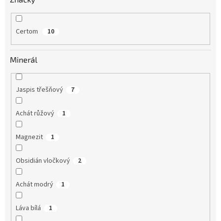
Certom
10
Minerál
Jaspis třešňový
7
Achát růžový
1
Magnezit
1
Obsidián vločkový
2
Achát modrý
1
Láva bílá
1