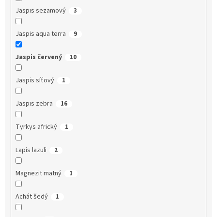
Jaspis sezamový
3
Jaspis aqua terra
9
Jaspis červený
10
Jaspis síťový
1
Jaspis zebra
16
Tyrkys africký
1
Lapis lazuli
2
Magnezit matný
1
Achát šedý
1