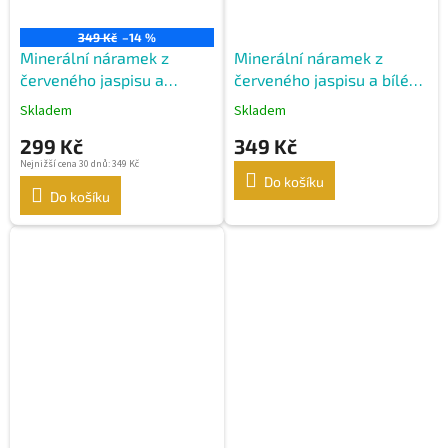
349 Kč
–14 %
Minerální náramek z
Minerální náramek z
červeného jaspisu a
červeného jaspisu a bílého
afrického tyrkysu
matného achátu
Skladem
Skladem
299 Kč
349 Kč
Nejnižší cena 30 dnů: 349 Kč
Do košíku
Do košíku