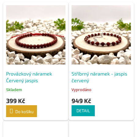
V
ý
p
i
s
p
r
o
d
u
k
Provázkový náramek
Stříbrný náramek - jaspis
t
Červený jaspis
červený
ů
Skladem
Vyprodáno
399 Kč
949 Kč
DETAIL
Do košíku