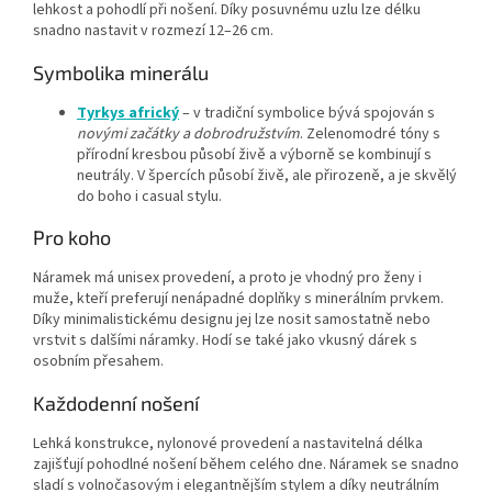
lehkost a pohodlí při nošení. Díky posuvnému uzlu lze délku
snadno nastavit v rozmezí 12–26 cm.
Symbolika minerálu
Tyrkys africký
– v tradiční symbolice bývá spojován s
novými začátky a dobrodružstvím
. Zelenomodré tóny s
přírodní kresbou působí živě a výborně se kombinují s
neutrály. V špercích působí živě, ale přirozeně, a je skvělý
do boho i casual stylu.
Pro koho
Náramek má unisex provedení, a proto je vhodný pro ženy i
muže, kteří preferují nenápadné doplňky s minerálním prvkem.
Díky minimalistickému designu jej lze nosit samostatně nebo
vrstvit s dalšími náramky. Hodí se také jako vkusný dárek s
osobním přesahem.
Každodenní nošení
Lehká konstrukce, nylonové provedení a nastavitelná délka
zajišťují pohodlné nošení během celého dne. Náramek se snadno
sladí s volnočasovým i elegantnějším stylem a díky neutrálním