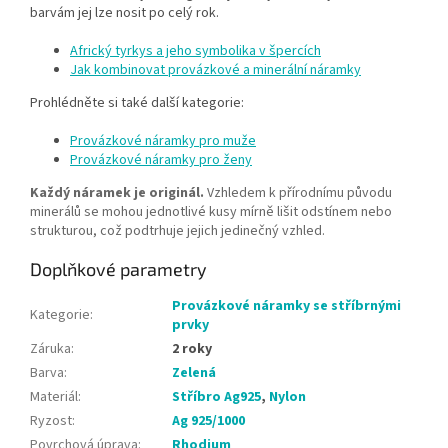
barvám jej lze nosit po celý rok.
Africký tyrkys a jeho symbolika v špercích
Jak kombinovat provázkové a minerální náramky
Prohlédněte si také další kategorie:
Provázkové náramky pro muže
Provázkové náramky pro ženy
Každý náramek je originál.
Vzhledem k přírodnímu původu
minerálů se mohou jednotlivé kusy mírně lišit odstínem nebo
strukturou, což podtrhuje jejich jedinečný vzhled.
Doplňkové parametry
Provázkové náramky se stříbrnými
Kategorie
:
prvky
Záruka
:
2 roky
Barva
:
Zelená
Materiál
:
Stříbro Ag925
,
Nylon
Ryzost
:
Ag 925/1000
Povrchová úprava
:
Rhodium