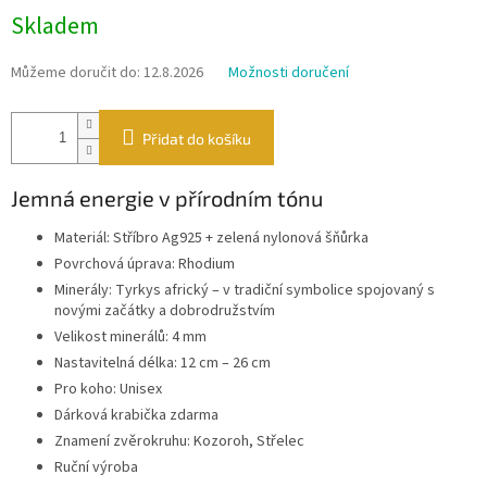
Měrná
Skladem
cena:
Můžeme doručit do:
12.8.2026
Možnosti doručení
Přidat do košíku
Jemná energie v přírodním tónu
Materiál: Stříbro Ag925 + zelená nylonová šňůrka
Povrchová úprava: Rhodium
Minerály: Tyrkys africký – v tradiční symbolice spojovaný s
novými začátky a dobrodružstvím
Velikost minerálů: 4 mm
Nastavitelná délka: 12 cm – 26 cm
Pro koho: Unisex
Dárková krabička zdarma
Znamení zvěrokruhu: Kozoroh, Střelec
Ruční výroba