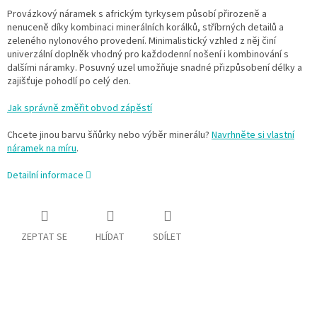
Provázkový náramek s africkým tyrkysem působí přirozeně a
nenuceně díky kombinaci minerálních korálků, stříbrných detailů a
zeleného nylonového provedení. Minimalistický vzhled z něj činí
univerzální doplněk vhodný pro každodenní nošení i kombinování s
dalšími náramky. Posuvný uzel umožňuje snadné přizpůsobení délky a
zajišťuje pohodlí po celý den.
Jak správně změřit obvod zápěstí
Chcete jinou barvu šňůrky nebo výběr minerálu?
Navrhněte si vlastní
náramek na míru
.
Detailní informace
ZEPTAT SE
HLÍDAT
SDÍLET