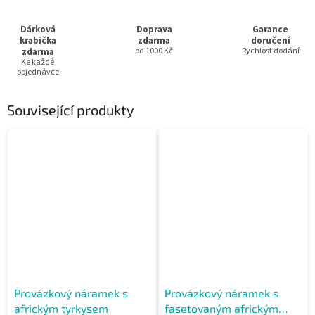
Dárková
Doprava
Garance
krabička
zdarma
doručení
zdarma
od 1000 Kč
Rychlost dodání
Ke každé
objednávce
Související produkty
Provázkový náramek s
Provázkový náramek s
africkým tyrkysem
fasetovaným africkým