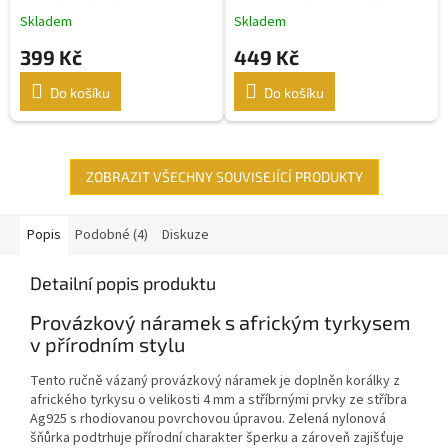
tyrkysem a stříbrnými
Skladem
Skladem
ozdobami
399 Kč
449 Kč
Do košíku
Do košíku
ZOBRAZIT VŠECHNY SOUVISEJÍCÍ PRODUKTY
Popis
Podobné (4)
Diskuze
Detailní popis produktu
Provázkový náramek s africkým tyrkysem
v přírodním stylu
Tento ručně vázaný provázkový náramek je doplněn korálky z
afrického tyrkysu o velikosti 4 mm a stříbrnými prvky ze stříbra
Ag925 s rhodiovanou povrchovou úpravou. Zelená nylonová
šňůrka podtrhuje přírodní charakter šperku a zároveň zajišťuje