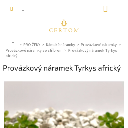
Přejít
NÁKUP
na
obsah
KOŠÍK
D
PRO ŽENY
Dámské náramky
Provázkové náramky
Provázkové náramky se stříbrem
o
Provázkový náramek Tyrkys
africký
m
ů
Provázkový náramek Tyrkys africký