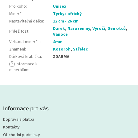
Pro koho
:
Unisex
Minerál
:
Tyrkys africký
Nastavitelná délka
:
12 cm - 26 cm
Dárek
,
Narozeniny
,
Výročí
,
Den otců
,
Příležitost
:
Vánoce
Velikost minerálu
:
4mm
Znamení
:
Kozoroh
,
Střelec
Dárková krabička
:
ZDARMA
?
Informace k
minerálům
:
Z
á
p
a
Informace pro vás
t
Doprava a platba
í
Kontakty
Obchodní podmínky