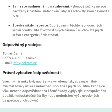
Zamezte nadměrnému natahování
: Nylonové šňůrky nejsou
navrženy k častému natahování, aby si zachovaly svou pevnost a
tvar.
Šperky nikdy neperte
: Dodržováním těchto jednoduchých
kroků prodloužíte životnost svých náramků a uchováte jejich
krásu a energetické vlastnosti.
Odpovědný prodejce:
Tomáš Černý
Poříčí 4, 67801 Blansko
E-mail:
info@certom.cz
Právní vyloučení odpovědnosti:
Všechny náramky byly navrženy a vyrobeny tak, aby maximálně
minimalizovaly rizika a nebezpečí spojená s jejich použitím. Prodejce
však nenese odpovědnost za žádné škody vyplývající z nesprávného
použití, nedostatečné údržby nebo nedodržení výše uvedených
bezpečnostních pokynů.
Z