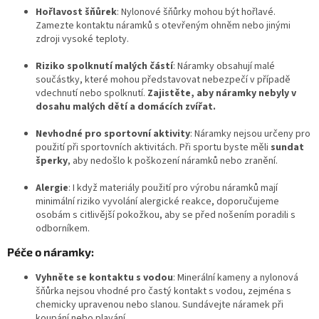
Hořlavost šňůrek
: Nylonové šňůrky mohou být hořlavé.
Zamezte kontaktu náramků s otevřeným ohněm nebo jinými
zdroji vysoké teploty.
Riziko spolknutí malých částí
: Náramky obsahují malé
součástky, které mohou představovat nebezpečí v případě
vdechnutí nebo spolknutí.
Zajistěte, aby náramky nebyly v
dosahu malých dětí a domácích zvířat.
Nevhodné pro sportovní aktivity
: Náramky nejsou určeny pro
použití při sportovních aktivitách. Při sportu byste měli
sundat
šperky
, aby nedošlo k poškození náramků nebo zranění.
Alergie
: I když materiály použití pro výrobu náramků mají
minimální riziko vyvolání alergické reakce, doporučujeme
osobám s citlivější pokožkou, aby se před nošením poradili s
odborníkem.
Péče o náramky:
Vyhněte se kontaktu s vodou
: Minerální kameny a nylonová
šňůrka nejsou vhodné pro častý kontakt s vodou, zejména s
chemicky upravenou nebo slanou. Sundávejte náramek při
koupání nebo plavání.