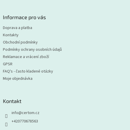
á
p
a
Informace pro vás
t
Doprava a platba
í
Kontakty
Obchodní podmínky
Podmínky ochrany osobních údajů
Reklamace a vrácení zboží
GPSR
FAQ's - často kladené otázky
Moje objednávka
Kontakt
info
@
certom.cz
+420770678563