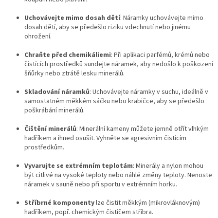
Uchovávejte mimo dosah dětí
: Náramky uchovávejte mimo
dosah dětí, aby se předešlo riziku vdechnutí nebo jinému
ohrožení.
Chraňte před chemikáliemi
: Při aplikaci parfémů, krémů nebo
čistících prostředků sundejte náramek, aby nedošlo k poškození
šňůrky nebo ztrátě lesku minerálů.
Skladování náramků
: Uchovávejte náramky v suchu, ideálně v
samostatném měkkém sáčku nebo krabičce, aby se předešlo
poškrábání minerálů.
Čištění minerálů
: Minerální kameny můžete jemně otřít vlhkým
hadříkem a ihned osušit. Vyhněte se agresivním čistícím
prostředkům.
Vyvarujte se extrémním teplotám
: Minerály a nylon mohou
být citlivé na vysoké teploty nebo náhlé změny teploty. Nenoste
náramek v sauně nebo při sportu v extrémním horku.
Stříbrné komponenty
lze čistit měkkým (mikrovláknovým)
hadříkem, popř. chemickým čističem stříbra.