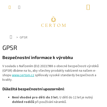
Přejít
NÁKUP
na
obsah
KOŠÍK
D
GPSR
o
GPSR
m
ů
Bezpečnostní informace k výrobku
V souladu s Nařízením (EU) 2023/988 o obecné bezpečnosti výrobků
(GPSR) dbáme na to, aby všechny produkty nabízené na našem e-
shopu
www.certom.cz
splňovaly vysoké standardy bezpečnosti a
kvality.
Důležitá bezpečnostní upozornění:
Není vhodné pro děti do 3 let.
U dětí do 12 let je nutný
dohled rodičů
při používání náramků.