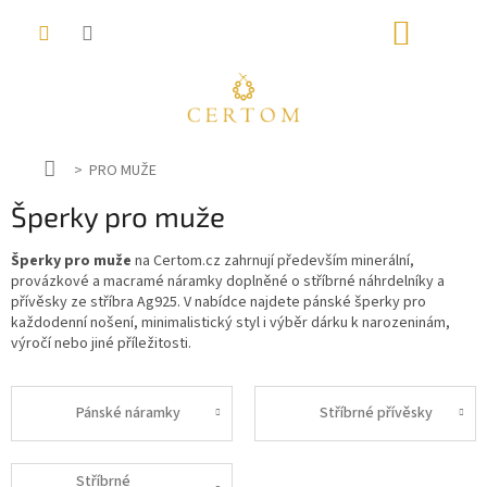
Přejít
NÁKUP
na
obsah
KOŠÍK
D
PRO MUŽE
o
Šperky pro muže
m
ů
Šperky pro muže
na Certom.cz zahrnují především minerální,
provázkové a macramé náramky doplněné o stříbrné náhrdelníky a
přívěsky ze stříbra Ag925. V nabídce najdete pánské šperky pro
každodenní nošení, minimalistický styl i výběr dárku k narozeninám,
výročí nebo jiné příležitosti.
Pánské náramky
Stříbrné přívěsky
Stříbrné