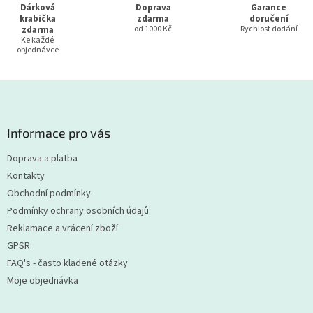
Dárková
Doprava
Garance
krabička
zdarma
doručení
zdarma
od 1000 Kč
Rychlost dodání
Ke každé
objednávce
Z
á
p
a
Informace pro vás
t
Doprava a platba
í
Kontakty
Obchodní podmínky
Podmínky ochrany osobních údajů
Reklamace a vrácení zboží
GPSR
FAQ's - často kladené otázky
Moje objednávka