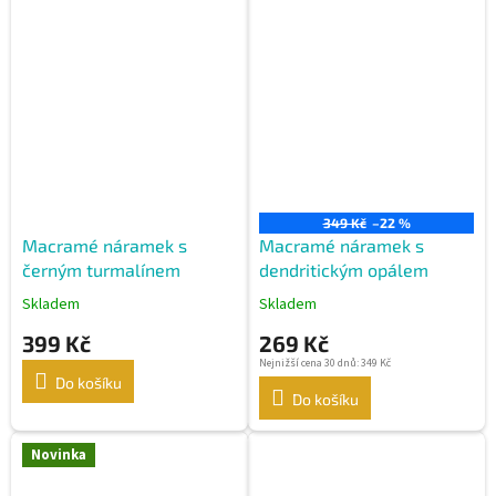
349 Kč
–22 %
Macramé náramek s
Macramé náramek s
černým turmalínem
dendritickým opálem
Skladem
Skladem
399 Kč
269 Kč
Nejnižší cena 30 dnů: 349 Kč
Do košíku
Do košíku
Novinka