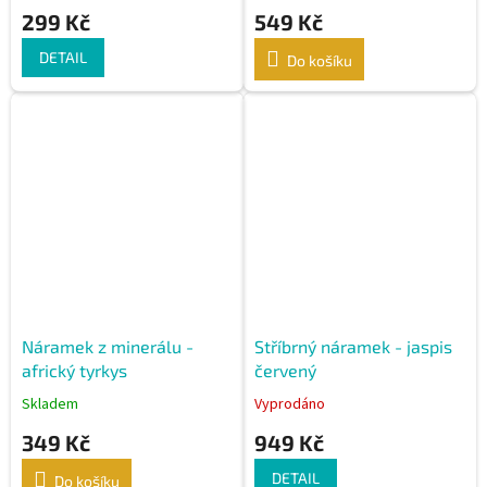
299 Kč
549 Kč
DETAIL
Do košíku
Náramek z minerálu -
Stříbrný náramek - jaspis
africký tyrkys
červený
Skladem
Vyprodáno
349 Kč
949 Kč
DETAIL
Do košíku