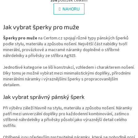
336
položek celkem
v
á
l
NAHORU
n
á
k
d
o
v
Jak vybrat šperky pro muže
a
á
c
n
í
Šperky pro muže
na Certom.cz spojují různé typy pánských šperků
í
p
podle stylu, materiálu a způsobu nošení. Největší část nabídky tvoří
r
minerální, provázkové a macramé náramky doplněné o stříbrné
v
náhrdelníky a přívěsky ze stříbra Ag925.
k
y
Jednotlivé kategorie se liší konstrukcí, vzhledem i charakterem nošení.
v
Díky tomu je možné vybírat mezi minimalistickými doplňky, přírodními
ý
minerálními náramky i výraznějšími šperky s propracovanějším
p
detailem.
i
Jak vybrat správný pánský šperk
s
u
Při výběru záleží hlavně na stylu, materiálu a způsobu nošení. Náramky
patří mezi univerzální doplňky pro každodenní kombinování, zatímco
stříbrné náhrdelníky a přívěsky působí jako výraznější detail celého
outfitu.
Oblíbené jsou především nastavitelné náramky, které se pohodlně nosí