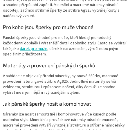
a snadno přizpůsobí zápěstí. Minerální a macramé náramky působí
osobitěji, zatímco stříbrné šperky ze stříbra Ag925 vytvářejí čistý a
nadčasový vzhled.
Pro koho jsou šperky pro muže vhodné
Pánské šperky jsou vhodné pro muže, kteří hledají jednoduchý
každodenní doplněk i výraznější detail osobního stylu. Často se vybírají
také jako
dárek pro muže
, dárek k narozeninám, výročí nebo jiným
speciálním příležitostem.
Materiály a provedení pánských šperků
V nabídce se objevují přírodní minerály, nylonové šňůrky, macramé
provedení i sterlingové stříbro Ag925. Jednotlivé materiály se liší
vzhledem, strukturou i způsobem nošení, díky čemuž lze snadno
vybírat mezi jemnějším i výraznějším stylem.
Jak pánské šperky nosit a kombinovat
Náramky lze nosit samostatně i kombinovat ve více kusech podle
osobního stylu. Minerální a provázkové náramky působí nenuceně,
macramé provedení vytváří výraznější strukturu a stříbrné náhrdelníky