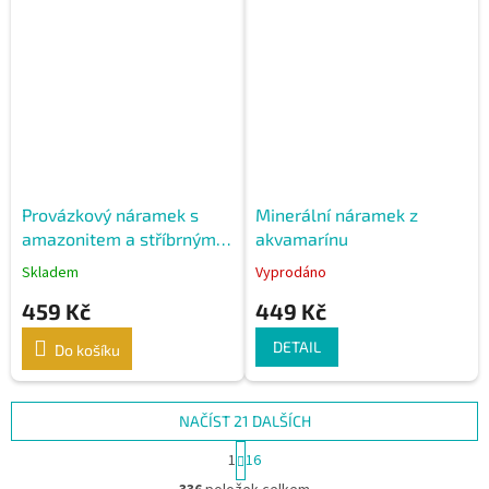
Provázkový náramek s
Minerální náramek z
amazonitem a stříbrnými
akvamarínu
kuličkami
Skladem
Vyprodáno
459 Kč
449 Kč
DETAIL
Do košíku
NAČÍST 21 DALŠÍCH
S
1
16
t
O
r