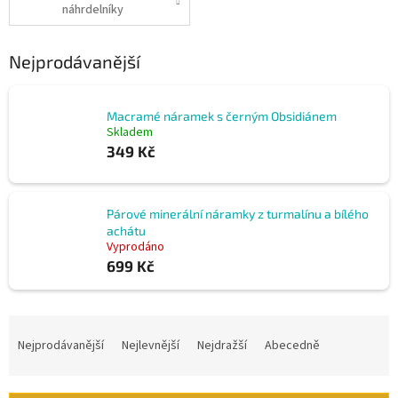
náhrdelníky
Nejprodávanější
Macramé náramek s černým Obsidiánem
Skladem
349 Kč
Párové minerální náramky z turmalínu a bílého
achátu
Vyprodáno
699 Kč
Ř
a
Nejprodávanější
Nejlevnější
Nejdražší
Abecedně
z
e