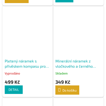
Pletený náramek s
Minerální náramek z
přívěskem kompasu pro
vločkového a černého
správný směr
obsidiánu
Vyprodáno
Skladem
499 Kč
349 Kč
DETAIL
Do košíku