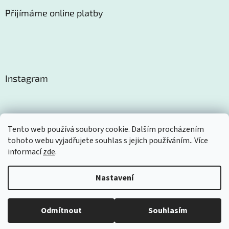
Přijímáme online platby
Instagram
Tento web používá soubory cookie. Dalším procházením
tohoto webu vyjadřujete souhlas s jejich používáním.. Více
Sledovat na Instagramu
informací
zde
.
Nastavení
Vytvořil Shoptet
Odmítnout
Souhlasím
Copyright 2026
Certom
. Všechna práva vyhrazena.