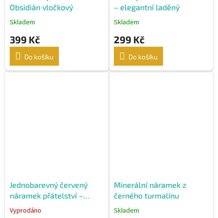
Obsidián vločkový
– elegantní laděný
Skladem
Skladem
399 Kč
299 Kč
Do košíku
Do košíku
Jednobarevný červený
Minerální náramek z
náramek přátelství –
černého turmalínu
ručně pletený
Vyprodáno
Skladem