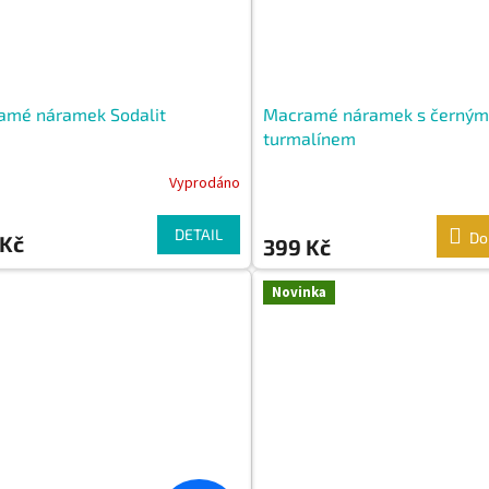
amé náramek Sodalit
Macramé náramek s černým
turmalínem
Vyprodáno
DETAIL
Do
 Kč
399 Kč
Novinka