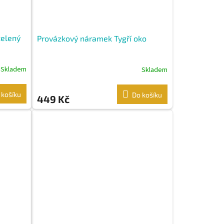
zelený
Provázkový náramek Tygří oko
Skladem
Skladem
 košíku
Do košíku
449 Kč