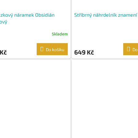
ázkový náramek Obsidián
Stříbrný náhrdelník znamení
ový
Skladem
Do košíku
Do
 Kč
649 Kč