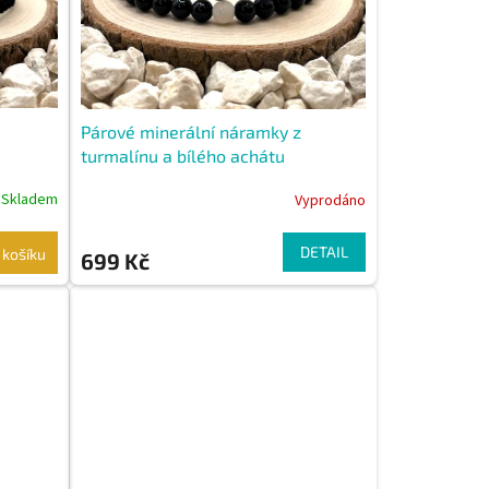
Párové minerální náramky z
turmalínu a bílého achátu
Skladem
Vyprodáno
DETAIL
 košíku
699 Kč