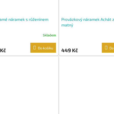
amé náramek s růženínem
Provázkový náramek Achát 
matný
Skladem
Do košíku
Do
 Kč
449 Kč