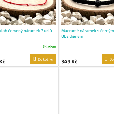
lah červený náramek 7 uzlů
Macramé náramek s černým
Obsidiánem
Skladem
Do košíku
Do
Kč
349 Kč