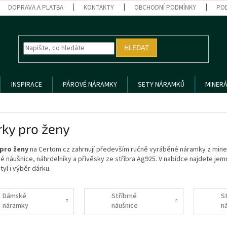
DOPRAVA A PLATBA
KONTAKTY
OBCHODNÍ PODMÍNKY
PO
HLEDAT
INSPIRACE
PÁROVÉ NÁRAMKY
SETY NÁRAMKŮ
MINERÁ
rky pro ženy
pro ženy
na Certom.cz zahrnují především ručně vyráběné náramky z mine
né náušnice, náhrdelníky a přívěsky ze stříbra Ag925. V nabídce najdete j
tyl i výběr dárku.
Dámské
Stříbrné
S
náramky
náušnice
n