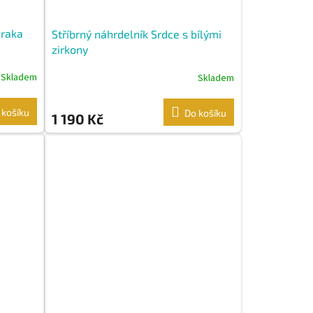
 raka
Stříbrný náhrdelník Srdce s bílými
zirkony
Skladem
Skladem
 košíku
Do košíku
1 190 Kč