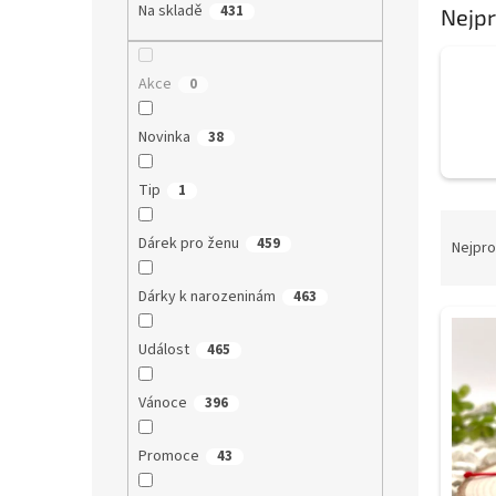
a
Na skladě
431
Nejpr
n
e
l
Akce
0
Novinka
38
Tip
1
Ř
Dárek pro ženu
a
459
Nejpro
z
e
Dárky k narozeninám
463
V
n
ý
í
Událost
465
p
p
i
r
Vánoce
396
s
o
p
d
Promoce
43
r
u
o
k