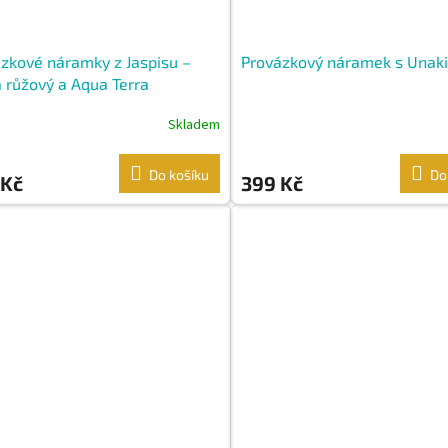
zkové náramky z Jaspisu –
Provázkový náramek s Unak
 růžový a Aqua Terra
Skladem
Do košíku
Do
 Kč
399 Kč