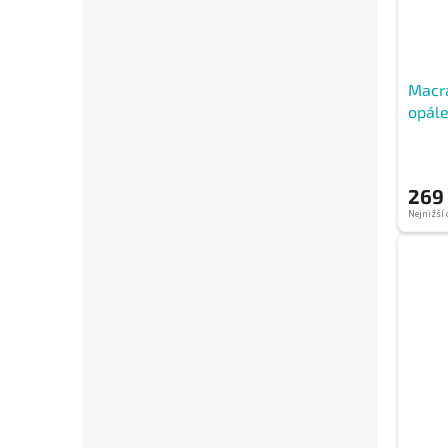
Macr
opál
269
Nejnižší 