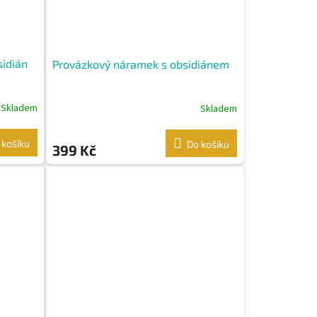
idián
Provázkový náramek s obsidiánem
Skladem
Skladem
 košíku
Do košíku
399 Kč