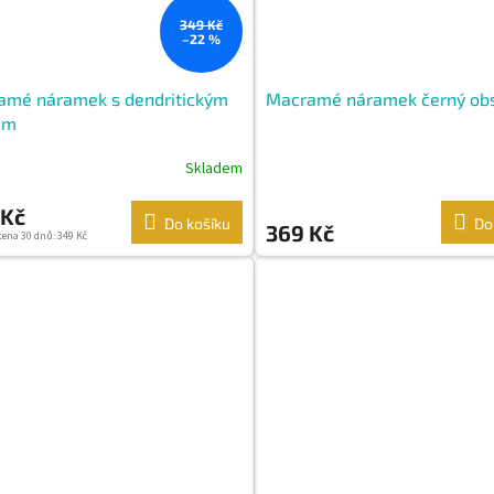
349 Kč
–22 %
amé náramek s dendritickým
Macramé náramek černý obs
em
Skladem
 Kč
Do košíku
Do
369 Kč
cena 30 dnů: 349 Kč