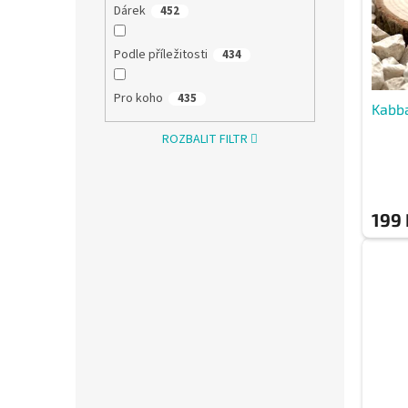
Dárek
452
d
t
u
ů
k
Podle příležitosti
434
t
ů
Pro koho
435
Kabba
ROZBALIT FILTR
199 