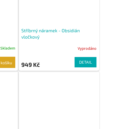
Stříbrný náramek - Obsidián
vločkový
Skladem
Vyprodáno
DETAIL
 košíku
949 Kč