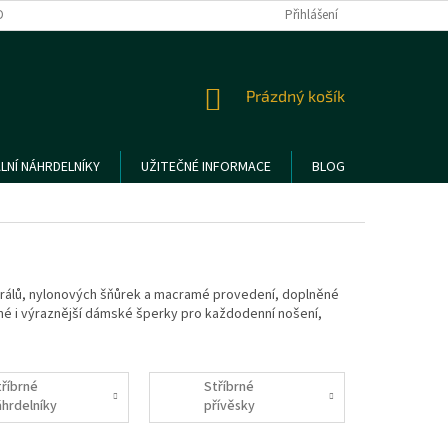
DMÍNKY OCHRANY OSOBNÍCH ÚDAJŮ
REKLAMACE A VRÁCENÍ ZBOŽÍ
Přihlášení
NÁKUPNÍ
Prázdný košík
KOŠÍK
LNÍ NÁHRDELNÍKY
UŽITEČNÉ INFORMACE
BLOG
rálů, nylonových šňůrek a macramé provedení, doplněné
emné i výraznější dámské šperky pro každodenní nošení,
tříbrné
Stříbrné
áhrdelníky
přívěsky