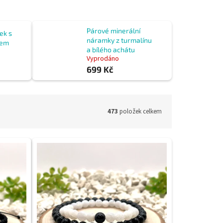
Párové minerální
ek s
náramky z turmalínu
nem
a bílého achátu
Vyprodáno
699 Kč
473
položek celkem