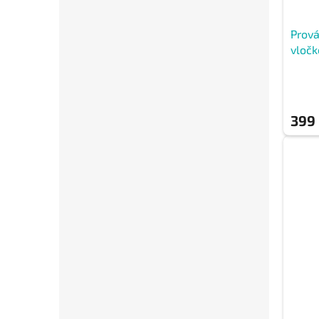
Prov
vločk
399