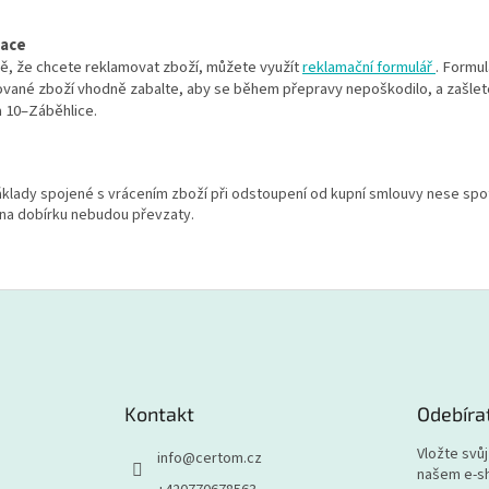
ace
dě, že chcete reklamovat zboží, můžete využít
reklamační formulář
. Formul
vané zboží vhodně zabalte, aby se během přepravy nepoškodilo, a zašlete
a 10–Záběhlice.
klady spojené s vrácením zboží při odstoupení od kupní smlouvy nese spotře
 na dobírku nebudou převzaty.
Kontakt
Odebíra
Vložte svů
info
@
certom.cz
našem e-s