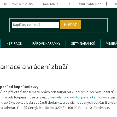
DOPRAVA A PLATBA
KONTAKTY
OBCHODNÍ PODMÍNKY
PO
HLEDAT
INSPIRACE
PÁROVÉ NÁRAMKY
SETY NÁRAMKŮ
MINERÁ
amace a vrácení zboží
pení od kupní smlouvy
ů od převzetí zboží máte právo odstoupit od kupní smlouvy bez udání důvo
e. Pro odstoupení můžete využít
formulář pro odstoupení od smlouvy
a zasl
 krabičky, pokud byla součástí dodávky, a dalších dodaných součástí vhod
na adresu: Tomáš Černý, Mattioliho 3274/1, 106 00 Praha 10–Záběhlice.