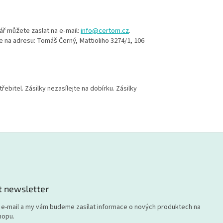
ář můžete zaslat na e-mail:
info@certom.cz
.
 na adresu: Tomáš Černý, Mattioliho 3274/1, 106
bitel. Zásilky nezasílejte na dobírku. Zásilky
t newsletter
j e-mail a my vám budeme zasílat informace o nových produktech na
hopu.