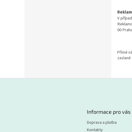
a
n
Reklam
e
V přípa
l
Reklamo
00 Prah
Přímé ná
zaslané
Z
á
p
a
t
Informace pro vás
í
Doprava a platba
Kontakty