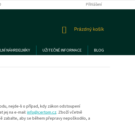
DMÍNKY OCHRANY OSOBNÍCH ÚDAJŮ
REKLAMACE A VRÁCENÍ ZBOŽÍ
Přihlášení
NÁKUPNÍ
Prázdný košík
KOŠÍK
LNÍ NÁHRDELNÍKY
UŽITEČNÉ INFORMACE
BLOG
du, nejde-li o případ, kdy zákon odstoupení
at jej na e-mail:
info@certom.cz
. Zboží včetně
ně zabalte, aby se během přepravy nepoškodilo, a