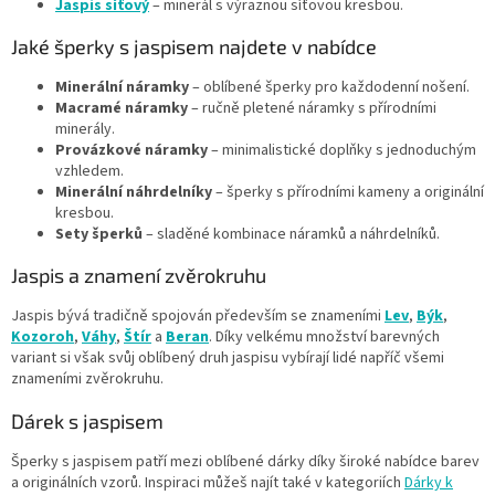
Jaspis síťový
– minerál s výraznou síťovou kresbou.
Jaké šperky s jaspisem najdete v nabídce
Minerální náramky
– oblíbené šperky pro každodenní nošení.
Macramé náramky
– ručně pletené náramky s přírodními
minerály.
Provázkové náramky
– minimalistické doplňky s jednoduchým
vzhledem.
Minerální náhrdelníky
– šperky s přírodními kameny a originální
kresbou.
Sety šperků
– sladěné kombinace náramků a náhrdelníků.
Jaspis a znamení zvěrokruhu
Jaspis bývá tradičně spojován především se znameními
Lev
,
Býk
,
Kozoroh
,
Váhy
,
Štír
a
Beran
. Díky velkému množství barevných
variant si však svůj oblíbený druh jaspisu vybírají lidé napříč všemi
znameními zvěrokruhu.
Dárek s jaspisem
Šperky s jaspisem patří mezi oblíbené dárky díky široké nabídce barev
a originálních vzorů. Inspiraci můžeš najít také v kategoriích
Dárky k