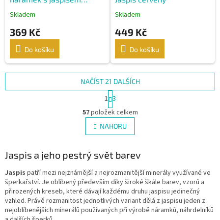
červeným
Skladem
Skladem
369 Kč
449 Kč
Do košíku
Do košíku
NAČÍST 21 DALŠÍCH
S
1
3
t
O
r
57
položek celkem
v
á
l
NAHORU
n
á
k
d
o
v
Jaspis a jeho pestrý svět barev
a
á
c
n
í
Jaspis
patří mezi nejznámější a nejrozmanitější minerály využívané ve
í
p
šperkařství. Je oblíbený především díky široké škále barev, vzorů a
r
přirozených kreseb, které dávají každému druhu jaspisu jedinečný
v
vzhled. Právě rozmanitost jednotlivých variant dělá z jaspisu jeden z
k
nejoblíbenějších minerálů používaných při výrobě náramků, náhrdelníků
y
a dalších šperků.