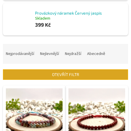
Provázkový náramek Červený jaspis
Skladem
399 Kč
Ř
a
Nejprodávanější
Nejlevnější
Nejdražší
Abecedně
z
e
n
OTEVŘÍT FILTR
í
p
V
r
ý
o
p
d
i
u
s
k
p
t
r
ů