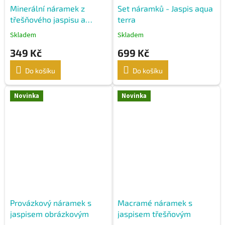
Minerální náramek z
Set náramků - Jaspis aqua
třešňového jaspisu a
terra
vločkového obsidiánu
Skladem
Skladem
349 Kč
699 Kč
Do košíku
Do košíku
Novinka
Novinka
Provázkový náramek s
Macramé náramek s
jaspisem obrázkovým
jaspisem třešňovým