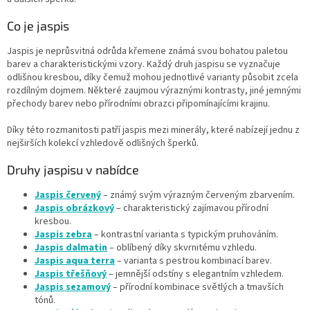
v
Co je jaspis
ý
p
Jaspis je neprůsvitná odrůda křemene známá svou bohatou paletou
i
barev a charakteristickými vzory. Každý druh jaspisu se vyznačuje
s
odlišnou kresbou, díky čemuž mohou jednotlivé varianty působit zcela
u
rozdílným dojmem. Některé zaujmou výraznými kontrasty, jiné jemnými
přechody barev nebo přírodními obrazci připomínajícími krajinu.
Díky této rozmanitosti patří jaspis mezi minerály, které nabízejí jednu z
nejširších kolekcí vzhledově odlišných šperků.
Druhy jaspisu v nabídce
Jaspis červený
– známý svým výrazným červeným zbarvením.
Jaspis obrázkový
– charakteristický zajímavou přírodní
kresbou.
Jaspis zebra
– kontrastní varianta s typickým pruhováním.
Jaspis dalmatin
– oblíbený díky skvrnitému vzhledu.
Jaspis aqua terra
– varianta s pestrou kombinací barev.
Jaspis třešňový
– jemnější odstíny s elegantním vzhledem.
Jaspis sezamový
– přírodní kombinace světlých a tmavších
tónů.