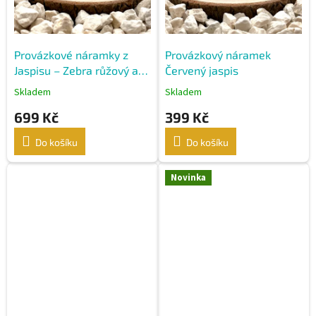
o
d
u
k
Provázkové náramky z
Provázkový náramek
t
Jaspisu – Zebra růžový a
Červený jaspis
ů
Aqua Terra
Skladem
Skladem
699 Kč
399 Kč
Do košíku
Do košíku
Novinka