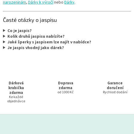
narozeninám
,
Dárky k výročí
nebo
Dárky
.
Časté otázky o jaspisu
Co je jaspis?
Kolik druhů jaspisu nabízíte?
Jaké šperky s jaspisem lze najít v nabídce?
Je jaspis vhodný jako dárek?
Dárková
Doprava
Garance
krabička
zdarma
doručení
zdarma
od 1000 Kč
Rychlost dodání
Ke každé
objednávce
Z
á
p