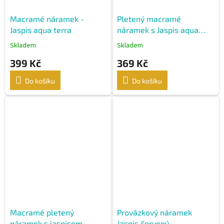
Macramé náramek -
Pletený macramé
Jaspis aqua terra
náramek s Jaspis aqua
terra
Skladem
Skladem
399 Kč
369 Kč
Do košíku
Do košíku
Macramé pletený
Provázkový náramek
náramek s jaspisem
Jaspis červený