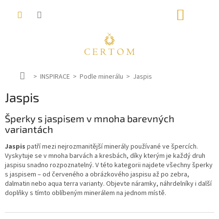
Přejít
NÁKUP
na
obsah
KOŠÍK
D
INSPIRACE
Podle minerálu
Jaspis
o
Jaspis
m
ů
Šperky s jaspisem v mnoha barevných
variantách
Jaspis
patří mezi nejrozmanitější minerály používané ve špercích.
Vyskytuje se v mnoha barvách a kresbách, díky kterým je každý druh
jaspisu snadno rozpoznatelný. V této kategorii najdete všechny šperky
s jaspisem – od červeného a obrázkového jaspisu až po zebra,
dalmatin nebo aqua terra varianty. Objevte náramky, náhrdelníky i další
doplňky s tímto oblíbeným minerálem na jednom místě.