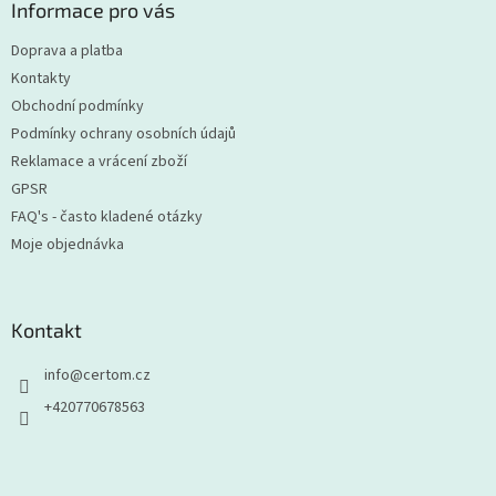
a
Informace pro vás
t
Doprava a platba
í
Kontakty
Obchodní podmínky
Podmínky ochrany osobních údajů
Reklamace a vrácení zboží
GPSR
FAQ's - často kladené otázky
Moje objednávka
Kontakt
info
@
certom.cz
+420770678563