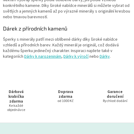
konkrétního kamene. Díky široké nabídce minerálů si můžete vybrat od
světlých a jemných kamenů až po výrazné minerály s originální kresbou
nebo tmavou barevností.
Dárek z přírodních kamenů
Šperky s minerály patří mezi oblíbené dárky díky široké nabídce
vzhledů a přírodních barev. Každý minerál je originál, což dodává
každému šperku jedinečný charakter. Inspiraci najdete také v
kategoriích
Dárky k narozeninám
,
Dárky k výročí
nebo
Dárky
.
Dárková
Doprava
Garance
krabička
zdarma
doručení
zdarma
od 1000 Kč
Rychlost dodání
Ke každé
objednávce
Z
á