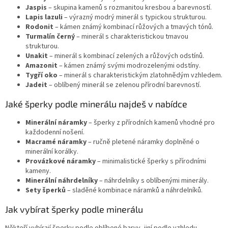
Jaspis
– skupina kamenů s rozmanitou kresbou a barevností.
Lapis lazuli
– výrazný modrý minerál s typickou strukturou.
Rodonit
– kámen známý kombinací růžových a tmavých tónů.
Turmalín černý
– minerál s charakteristickou tmavou
strukturou.
Unakit
– minerál s kombinací zelených a růžových odstínů.
Amazonit
– kámen známý svými modrozelenými odstíny.
Tygří oko
– minerál s charakteristickým zlatohnědým vzhledem.
Jadeit
– oblíbený minerál se zelenou přírodní barevností.
Jaké šperky podle minerálu najdeš v nabídce
Minerální náramky
– šperky z přírodních kamenů vhodné pro
každodenní nošení.
Macramé náramky
– ručně pletené náramky doplněné o
minerální korálky.
Provázkové náramky
– minimalistické šperky s přírodními
kameny.
Minerální náhrdelníky
– náhrdelníky s oblíbenými minerály.
Sety šperků
– sladěné kombinace náramků a náhrdelníků.
Jak vybírat šperky podle minerálu
Někteří vybírají šperky podle oblíbené barvy, jiní podle vzhledu