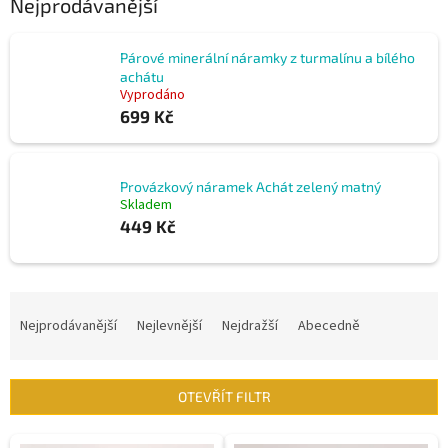
Nejprodávanější
Párové minerální náramky z turmalínu a bílého
achátu
Vyprodáno
699 Kč
Provázkový náramek Achát zelený matný
Skladem
449 Kč
Ř
a
Nejprodávanější
Nejlevnější
Nejdražší
Abecedně
z
e
n
OTEVŘÍT FILTR
í
p
V