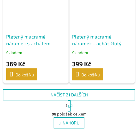
Pletený macramé
Pletený macramé
náramek s achátem
náramek - achát žlutý
zeleným
Skladem
Skladem
369 Kč
399 Kč
Do košíku
Do košíku
NAČÍST 21 DALŠÍCH
S
1
5
t
O
r
98
položek celkem
v
á
l
NAHORU
n
á
k
d
o