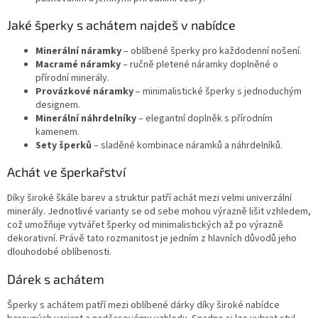
Jaké šperky s achátem najdeš v nabídce
Minerální náramky
– oblíbené šperky pro každodenní nošení.
Macramé náramky
– ručně pletené náramky doplněné o
přírodní minerály.
Provázkové náramky
– minimalistické šperky s jednoduchým
designem.
Minerální náhrdelníky
– elegantní doplněk s přírodním
kamenem.
Sety šperků
– sladěné kombinace náramků a náhrdelníků.
Achát ve šperkařství
Díky široké škále barev a struktur patří achát mezi velmi univerzální
minerály. Jednotlivé varianty se od sebe mohou výrazně lišit vzhledem,
což umožňuje vytvářet šperky od minimalistických až po výrazně
dekorativní. Právě tato rozmanitost je jedním z hlavních důvodů jeho
dlouhodobé oblíbenosti.
Dárek s achátem
Šperky s achátem patří mezi oblíbené dárky díky široké nabídce