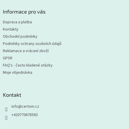
p
a
Informace pro vás
t
Doprava a platba
í
Kontakty
Obchodní podmínky
Podmínky ochrany osobních údajů
Reklamace a vrácení zboží
GPSR
FAQ's - často kladené otázky
Moje objednávka
Kontakt
info
@
certom.cz
+420770678563