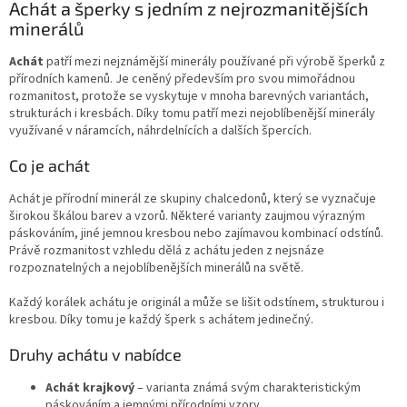
v
Achát a šperky s jedním z nejrozmanitějších
a
á
c
minerálů
n
í
í
p
Achát
patří mezi nejznámější minerály používané při výrobě šperků z
r
přírodních kamenů. Je ceněný především pro svou mimořádnou
v
rozmanitost, protože se vyskytuje v mnoha barevných variantách,
k
strukturách i kresbách. Díky tomu patří mezi nejoblíbenější minerály
y
využívané v náramcích, náhrdelnících a dalších špercích.
v
ý
Co je achát
p
i
Achát je přírodní minerál ze skupiny chalcedonů, který se vyznačuje
s
širokou škálou barev a vzorů. Některé varianty zaujmou výrazným
u
páskováním, jiné jemnou kresbou nebo zajímavou kombinací odstínů.
Právě rozmanitost vzhledu dělá z achátu jeden z nejsnáze
rozpoznatelných a nejoblíbenějších minerálů na světě.
Každý korálek achátu je originál a může se lišit odstínem, strukturou i
kresbou. Díky tomu je každý šperk s achátem jedinečný.
Druhy achátu v nabídce
Achát krajkový
– varianta známá svým charakteristickým
páskováním a jemnými přírodními vzory.