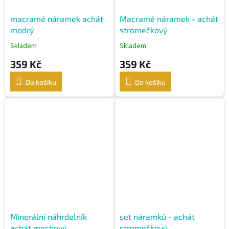
macramé náramek achát
Macramé náramek - achát
modrý
stromečkový
Skladem
Skladem
359 Kč
359 Kč
Do košíku
Do košíku
Minerální náhrdelník
set náramků - achát
achát mechový
stromečkový