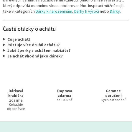
barevných variant a nadčasovému vzhledu. Snadno si lze vybrat styl,
který odpovídá osobnímu vkusu obdarovaného. Inspiraci můžeš najít
také v kategoriích
Dárky k narozeninám
,
Dárky k výročí
nebo
Dárky
.
Časté otázky o achátu
Co je achát?
Existuje více druhů achátu?
Jaké šperky s achátem nabízíte?
Je achát vhodný jako dárek?
Dárková
Doprava
Garance
krabička
zdarma
doručení
zdarma
od 1000 Kč
Rychlost dodání
Ke každé
objednávce
Z
á