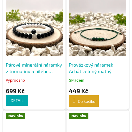
r
ý
o
p
d
i
u
s
k
p
t
r
ů
o
d
u
k
Párové minerální náramky
Provázkový náramek
t
z turmalínu a bílého
Achát zelený matný
ů
achátu
Vyprodáno
Skladem
699 Kč
449 Kč
DETAIL
Do košíku
Novinka
Novinka