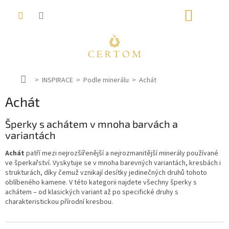
Přejít
NÁKUP
na
obsah
KOŠÍK
D
INSPIRACE
Podle minerálu
Achát
o
Achát
m
ů
Šperky s achátem v mnoha barvách a
variantách
Achát
patří mezi nejrozšířenější a nejrozmanitější minerály používané
ve šperkařství. Vyskytuje se v mnoha barevných variantách, kresbách i
strukturách, díky čemuž vznikají desítky jedinečných druhů tohoto
oblíbeného kamene. V této kategorii najdete všechny šperky s
achátem – od klasických variant až po specifické druhy s
charakteristickou přírodní kresbou.