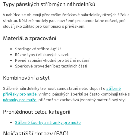
v
Typy pánských stříbrných náhrdelníků
ý
p
V nabídce se objevují především řetízkové náhrdelníky různých šířek a
i
struktur. Některé modely jsou navržené pro samostatné nošení, jiné
s
slouží jako základ pro kombinaci s přívěskem.
u
Materiál a zpracování
Sterlingové stříbro Ag925
Různé typy řetízkových vazeb
Pevné zapínání vhodné pro běžné nošení
Šperkové provedení bez textilních částí
Kombinování a styl
Stříbrné náhrdelníky lze nosit samostatně nebo doplnit o
stříbrné
přívěsky pro muže
. V rámci pánských šperků se často kombinují také s
náramky pro muže
, přičemž se zachovává jednotný materiálový styl.
Prohlédnout celou kategorii
Stříbrné šperky a náramky pro muže
Nejčastější dotazy (FAQ)