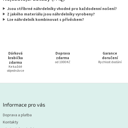
Jsou stříbrné náhrdelníky vhodné pro každodenní nošení?
Z jakého materiálu jsou náhrdelníky vyrobeny?
Lze náhrdelník kombinovat s přívěskem?
Dárková
Doprava
Garance
krabička
zdarma
doručení
zdarma
od 1000 Kč
Rychlost dodání
Ke každé
objednávce
Z
á
p
a
Informace pro vás
t
Doprava a platba
í
Kontakty