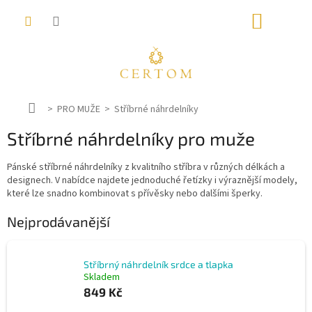
Přejít
NÁKUP
na
obsah
KOŠÍK
D
PRO MUŽE
Stříbrné náhrdelníky
o
Stříbrné náhrdelníky pro muže
m
ů
Pánské stříbrné náhrdelníky z kvalitního stříbra v různých délkách a
designech. V nabídce najdete jednoduché řetízky i výraznější modely,
které lze snadno kombinovat s přívěsky nebo dalšími šperky.
Nejprodávanější
Stříbrný náhrdelník srdce a tlapka
Skladem
849 Kč