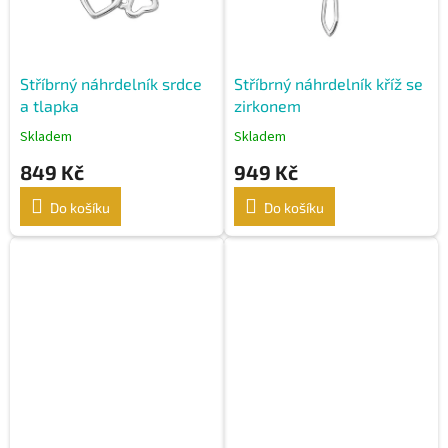
ů
o
d
u
k
Stříbrný náhrdelník srdce
Stříbrný náhrdelník kříž se
t
a tlapka
zirkonem
ů
Skladem
Skladem
849 Kč
949 Kč
Do košíku
Do košíku