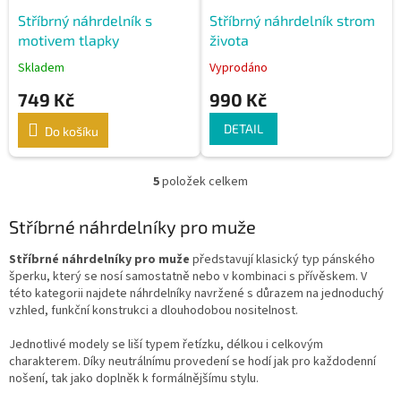
Stříbrný náhrdelník s
Stříbrný náhrdelník strom
motivem tlapky
života
Skladem
Vyprodáno
749 Kč
990 Kč
DETAIL
Do košíku
5
položek celkem
O
v
l
Stříbrné náhrdelníky pro muže
á
d
Stříbrné náhrdelníky pro muže
představují klasický typ pánského
a
šperku, který se nosí samostatně nebo v kombinaci s přívěskem. V
c
této kategorii najdete náhrdelníky navržené s důrazem na jednoduchý
í
vzhled, funkční konstrukci a dlouhodobou nositelnost.
p
r
Jednotlivé modely se liší typem řetízku, délkou i celkovým
v
charakterem. Díky neutrálnímu provedení se hodí jak pro každodenní
k
nošení, tak jako doplněk k formálnějšímu stylu.
y