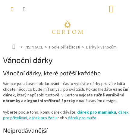
Přejít
NÁKUP
na
obsah
KOŠÍK
D
INSPIRACE
Podle příležitosti
Dárky k Vánocům
o
Vánoční dárky
m
ů
Vánoční dárky, které potěší každého
Vánoce jsou časem obdarování – často vybíráte dárky pro více lidí a
chcete něco, co bude mít smysl i po svátcích. Pokud hledáte
vánoční
dárek
, který nepůsobí tuctově, v Certom najdete
ručně vyráběné
náramky
a
elegantní stříbrné šperky
v nadčasovém designu.
Vyberte podle toho, komu dárek dáváte:
dárek pro maminku
,
dárek
pro přítelkyni
,
dárek pro ženu
nebo
dárek pro muže
.
Nejprodávanější