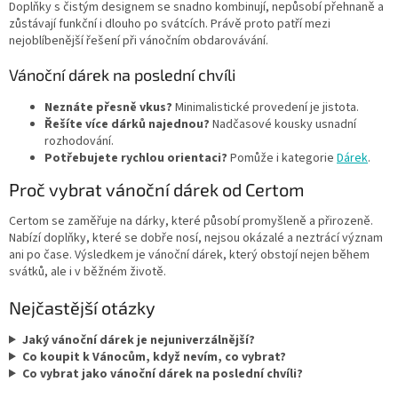
Doplňky s čistým designem se snadno kombinují, nepůsobí přehnaně a
zůstávají funkční i dlouho po svátcích. Právě proto patří mezi
nejoblíbenější řešení při vánočním obdarovávání.
Vánoční dárek na poslední chvíli
Neznáte přesně vkus?
Minimalistické provedení je jistota.
Řešíte více dárků najednou?
Nadčasové kousky usnadní
rozhodování.
Potřebujete rychlou orientaci?
Pomůže i kategorie
Dárek
.
Proč vybrat vánoční dárek od Certom
Certom se zaměřuje na dárky, které působí promyšleně a přirozeně.
Nabízí doplňky, které se dobře nosí, nejsou okázalé a neztrácí význam
ani po čase. Výsledkem je vánoční dárek, který obstojí nejen během
svátků, ale i v běžném životě.
Nejčastější otázky
Jaký vánoční dárek je nejuniverzálnější?
Co koupit k Vánocům, když nevím, co vybrat?
Co vybrat jako vánoční dárek na poslední chvíli?