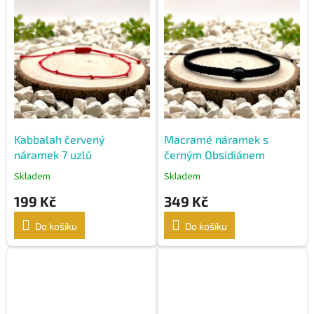
o
p
d
i
u
s
k
p
t
r
ů
o
d
u
k
Kabbalah červený
Macramé náramek s
t
náramek 7 uzlů
černým Obsidiánem
ů
Skladem
Skladem
199 Kč
349 Kč
Do košíku
Do košíku