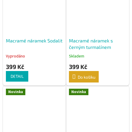
Macramé náramek Sodalit
Macramé náramek s
černým turmalínem
Vyprodáno
Skladem
399 Kč
399 Kč
DETAIL
Do košíku
Novinka
Novinka