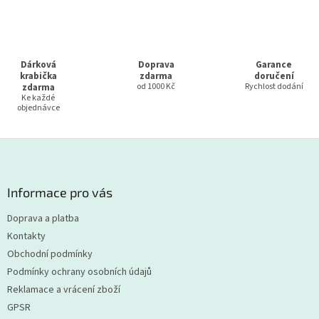
Dárková
Doprava
Garance
krabička
zdarma
doručení
zdarma
od 1000 Kč
Rychlost dodání
Ke každé
objednávce
Z
á
p
a
Informace pro vás
t
Doprava a platba
í
Kontakty
Obchodní podmínky
Podmínky ochrany osobních údajů
Reklamace a vrácení zboží
GPSR