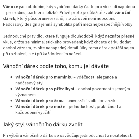
c
n
í
Vánoce
jsou obdobím, kdy vybíráme dárky často pro více lidí najednou
í
p
– pro rodinu, partnera i blízké. Právě proto je důležité zvolit
vánoční
r
dárek
, který působí univerzálně, ale zároveň není neosobní.
v
Nadčasový design a jemná symbolika patří mezi nejbezpečnější volby.
k
y
Jednoduché pravidlo, které funguje dlouhodobě: když neznáte přesně
v
vkus, držte se minimalistického provedení; když chcete dárku dodat
ý
osobní význam, zvolte nenápadný detail. Díky tomu dárek potěší nejen
p
při rozbalení, ale i při každodenním nošení.
i
Vánoční dárek podle toho, komu jej dáváte
s
u
Vánoční dárek pro maminku
– vděčnost, elegance a
nadčasový styl
Vánoční dárek pro přítelkyni
– osobní pozornost s jemným
významem
Vánoční dárek pro ženu
– univerzální volba bez rizika
Vánoční dárek pro muže
– jednoduchost, praktičnost a
každodenní využití
Jaký styl vánočního dárku zvolit
Při výběru vánočního dárku se osvědčuje jednoduchost a nositelnost.