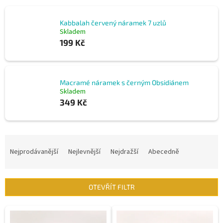
Kabbalah červený náramek 7 uzlů
Skladem
199 Kč
Macramé náramek s černým Obsidiánem
Skladem
349 Kč
Ř
a
Nejprodávanější
Nejlevnější
Nejdražší
Abecedně
z
e
n
OTEVŘÍT FILTR
í
p
V
r
ý