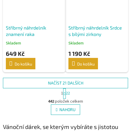
Stříbrný náhrdelník
Stříbrný náhrdelník Srdce
znamení raka
s bílými zirkony
Skladem
Skladem
649 Kč
1 190 Kč
Do košíku
Do košíku
NAČÍST 21 DALŠÍCH
S
1
22
t
O
r
442
položek celkem
v
á
l
NAHORU
n
á
k
d
o
v
Vánoční dárek, se kterým vybíráte s jistotou
a
á