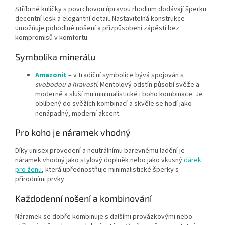
Stříbrné kuličky s povrchovou úpravou rhodium dodávají šperku
decentní lesk a elegantní detail. Nastavitelná konstrukce
umožňuje pohodlné nošení a přizpůsobení zápěstí bez
kompromisů v komfortu.
Symbolika minerálu
Amazonit
– v tradiční symbolice bývá spojován s
svobodou a hravostí
. Mentolový odstín působí svěže a
moderně a sluší mu minimalistické i boho kombinace. Je
oblíbený do svěžích kombinací a skvěle se hodí jako
nenápadný, moderní akcent.
Pro koho je náramek vhodný
Díky unisex provedení a neutrálnímu barevnému ladění je
náramek vhodný jako stylový doplněk nebo jako vkusný
dárek
pro ženu
, která upřednostňuje minimalistické šperky s
přírodními prvky.
Každodenní nošení a kombinování
Náramek se dobře kombinuje s dalšími provázkovými nebo