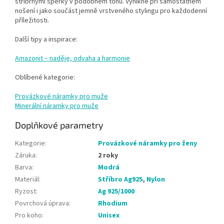
stříbrnými šperky v podobném tónu. Vynikne při samostatném
nošení i jako součást jemně vrstveného stylingu pro každodenní
příležitosti.
Další tipy a inspirace:
Amazonit – naděje, odvaha a harmonie
Oblíbené kategorie:
Provázkové náramky pro muže
Minerální náramky pro muže
Doplňkové parametry
Kategorie
:
Provázkové náramky pro ženy
Záruka
:
2 roky
Barva
:
Modrá
Materiál
:
Stříbro Ag925
,
Nylon
Ryzost
:
Ag 925/1000
Povrchová úprava
:
Rhodium
Pro koho
:
Unisex