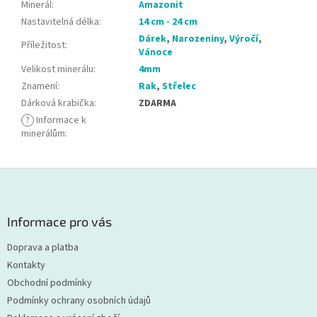
Minerál
:
Amazonit
Nastavitelná délka
:
14 cm - 24 cm
Dárek
,
Narozeniny
,
Výročí
,
Příležitost
:
Vánoce
Velikost minerálu
:
4mm
Znamení
:
Rak
,
Střelec
Dárková krabička
:
ZDARMA
?
Informace k
minerálům
:
Z
á
p
a
Informace pro vás
t
Doprava a platba
í
Kontakty
Obchodní podmínky
Podmínky ochrany osobních údajů