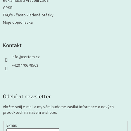
Reklamace a vrácení zboží
GPSR
FAQ's - často kladené otázky
Moje objednávka
Kontakt
info
@
certom.cz
+420770678563
Odebírat newsletter
Vložte svůj e-mail a my vám budeme zasílat informace o nových
produktech na našem e-shopu.
E-mail