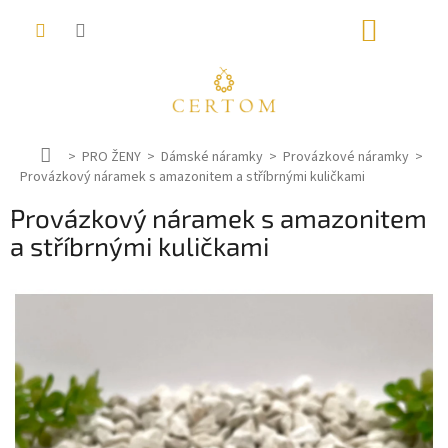
Přejít
NÁKUP
na
obsah
KOŠÍK
D
PRO ŽENY
Dámské náramky
Provázkové náramky
Provázkový náramek s amazonitem a stříbrnými kuličkami
o
m
Provázkový náramek s amazonitem
ů
a stříbrnými kuličkami