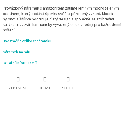
Provázkový náramek s amazonitem zaujme jemným modrozeleným
odstínem, který dodává šperku svěží a přirozený vzhled. Modrá
nylonová šňůrka podtrhuje čistý design a společně se stříbrnými
kuličkami vytváří harmonicky vyvážený celek vhodný pro každodenní
nošení.
Jak změřit velikost náramku
Náramek na míru
Detailní informace
ZEPTAT SE
HLÍDAT
SDÍLET