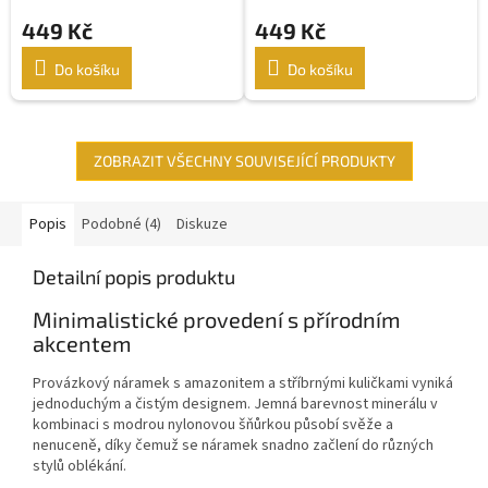
kuličkami
449 Kč
449 Kč
Do košíku
Do košíku
ZOBRAZIT VŠECHNY SOUVISEJÍCÍ PRODUKTY
Popis
Podobné (4)
Diskuze
Detailní popis produktu
Minimalistické provedení s přírodním
akcentem
Provázkový náramek s amazonitem a stříbrnými kuličkami vyniká
jednoduchým a čistým designem. Jemná barevnost minerálu v
kombinaci s modrou nylonovou šňůrkou působí svěže a
nenuceně, díky čemuž se náramek snadno začlení do různých
stylů oblékání.