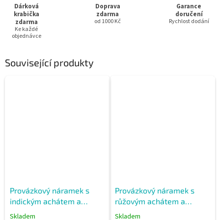
Dárková
Doprava
Garance
krabička
zdarma
doručení
zdarma
od 1000 Kč
Rychlost dodání
Ke každé
objednávce
Související produkty
Provázkový náramek s
Provázkový náramek s
indickým achátem a
růžovým achátem a
tygřím okem
lesklými stříbrnými
Skladem
Skladem