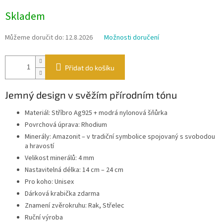
Měrná
Skladem
cena:
Můžeme doručit do:
12.8.2026
Možnosti doručení
Přidat do košíku
Jemný design v svěžím přírodním tónu
Materiál: Stříbro Ag925 + modrá nylonová šňůrka
Povrchová úprava: Rhodium
Minerály: Amazonit – v tradiční symbolice spojovaný s svobodou
a hravostí
Velikost minerálů: 4 mm
Nastavitelná délka: 14 cm – 24 cm
Pro koho: Unisex
Dárková krabička zdarma
Znamení zvěrokruhu: Rak, Střelec
Ruční výroba