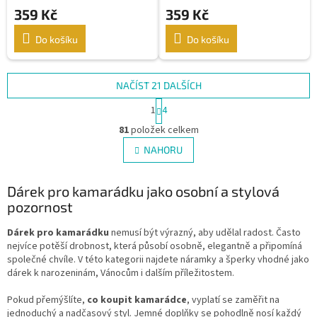
359 Kč
359 Kč
Do košíku
Do košíku
NAČÍST 21 DALŠÍCH
S
1
4
t
O
r
81
položek celkem
v
á
l
NAHORU
n
á
k
d
o
v
Dárek pro kamarádku jako osobní a stylová
a
á
c
pozornost
n
í
í
p
Dárek pro kamarádku
nemusí být výrazný, aby udělal radost. Často
r
nejvíce potěší drobnost, která působí osobně, elegantně a připomíná
v
společné chvíle. V této kategorii najdete náramky a šperky vhodné jako
k
dárek k narozeninám, Vánocům i dalším příležitostem.
y
v
Pokud přemýšlíte,
co koupit kamarádce
, vyplatí se zaměřit na
ý
jednoduchý a nadčasový styl. Jemné doplňky se pohodlně nosí každý