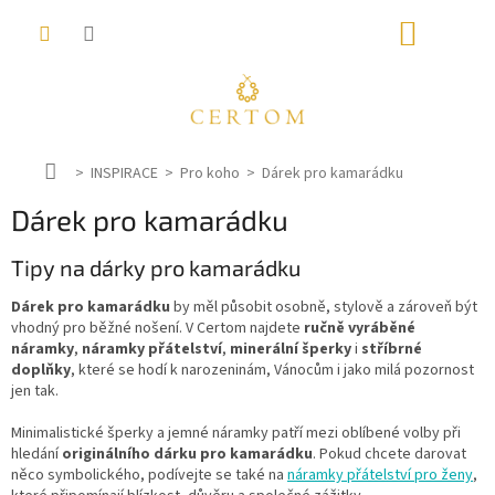
Přejít
NÁKUP
na
obsah
KOŠÍK
D
INSPIRACE
Pro koho
Dárek pro kamarádku
o
Dárek pro kamarádku
m
ů
Tipy na dárky pro kamarádku
Dárek pro kamarádku
by měl působit osobně, stylově a zároveň být
vhodný pro běžné nošení. V Certom najdete
ručně vyráběné
náramky
,
náramky přátelství
,
minerální šperky
i
stříbrné
doplňky
, které se hodí k narozeninám, Vánocům i jako milá pozornost
jen tak.
Minimalistické šperky a jemné náramky patří mezi oblíbené volby při
hledání
originálního dárku pro kamarádku
. Pokud chcete darovat
něco symbolického, podívejte se také na
náramky přátelství pro ženy
,