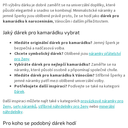
Při výběru dárku je dobré zaměřit se na univerzální doplňky, které
působí elegantně a snadno se kombinují. Minimalistické náramky a
jemné šperky jsou oblíbené právě proto, že se hodí jako
dárek pro
kamarádku k narozeninám
, Vánocům i dalším příležitostem.
Jaký dárek pro kamarádku vybrat
Hledáte originální dárek pro kamarádku?
Jemný šperk je
bezpečná a nadčasová volba.
Chcete symbolický dárek?
Oblíbené jsou
náramky přátelství
pro ženy
.
Vybíráte dárek pro nejlepší kamarádku?
Zaměřte se na
náramky, které působí osobně a připomínají společné chvíle.
Hledáte dárek pro kamarádku k Vánocům?
Stříbrné šperky a
jemné náramky patří mezi oblíbené univerzální volby.
Potřebujete další inspiraci?
Podívejte se také na kategorii
Dárek
.
Další inspiraci můžete najít také v kategoriích
provázkové náramky pro
ženy
,
sety náramků
,
stříbrné náhrdelníky pro ženy
nebo
minerální
náhrdelníky
.
Pro koho se podobný dárek hodí