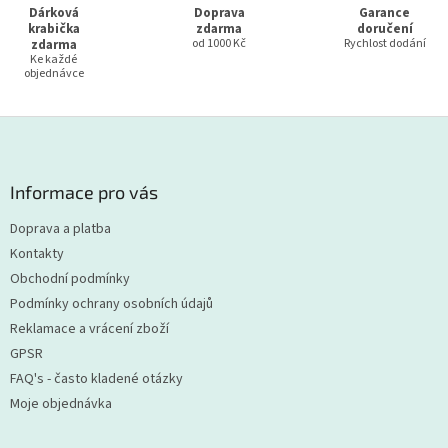
Dárková
Doprava
Garance
krabička
zdarma
doručení
zdarma
od 1000 Kč
Rychlost dodání
Ke každé
objednávce
Z
á
p
a
Informace pro vás
t
Doprava a platba
í
Kontakty
Obchodní podmínky
Podmínky ochrany osobních údajů
Reklamace a vrácení zboží
GPSR
FAQ's - často kladené otázky
Moje objednávka