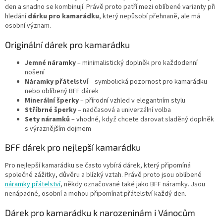
p
den a snadno se kombinují. Právě proto patří mezi oblíbené varianty při
i
hledání
dárku pro kamarádku
, který nepůsobí přehnaně, ale má
s
osobní význam.
u
Originální dárek pro kamarádku
Jemné náramky
– minimalistický doplněk pro každodenní
nošení
Náramky přátelství
– symbolická pozornost pro kamarádku
nebo oblíbený BFF dárek
Minerální šperky
– přírodní vzhled v elegantním stylu
Stříbrné šperky
– nadčasová a univerzální volba
Sety náramků
– vhodné, když chcete darovat sladěný doplněk
s výraznějším dojmem
BFF dárek pro nejlepší kamarádku
Pro nejlepší kamarádku se často vybírá dárek, který připomíná
společné zážitky, důvěru a blízký vztah. Právě proto jsou oblíbené
náramky přátelství
, někdy označované také jako BFF náramky. Jsou
nenápadné, osobní a mohou připomínat přátelství každý den.
Dárek pro kamarádku k narozeninám i Vánocům