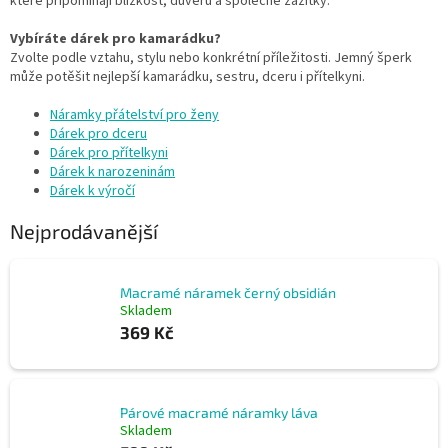
které připomínají blízkost, důvěru a společné zážitky.
Vybíráte dárek pro kamarádku?
Zvolte podle vztahu, stylu nebo konkrétní příležitosti. Jemný šperk
může potěšit nejlepší kamarádku, sestru, dceru i přítelkyni.
Náramky přátelství pro ženy
Dárek pro dceru
Dárek pro přítelkyni
Dárek k narozeninám
Dárek k výročí
Nejprodávanější
Macramé náramek černý obsidián
Skladem
369 Kč
Párové macramé náramky láva
Skladem