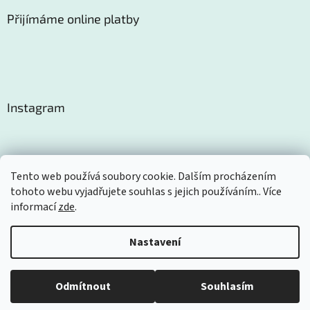
Přijímáme online platby
Instagram
Tento web používá soubory cookie. Dalším procházením
tohoto webu vyjadřujete souhlas s jejich používáním.. Více
Sledovat na Instagramu
informací
zde
.
Nastavení
Vytvořil Shoptet
Odmítnout
Souhlasím
Copyright 2026
Certom
. Všechna práva vyhrazena.