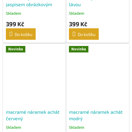
jaspisem obrázkovým
lávou
Skladem
Skladem
399 Kč
399 Kč
Do košíku
Do košíku
Novinka
Novinka
macramé náramek achát
macramé náramek achát
červený
modrý
Skladem
Skladem