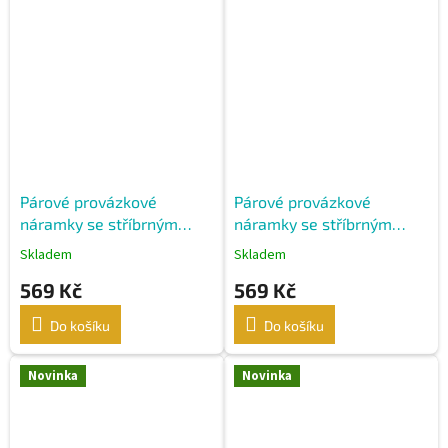
Párové provázkové
Párové provázkové
náramky se stříbrným
náramky se stříbrným
korálkem - modrá a
korálkem - černá a bílá
Skladem
Skladem
červená
569 Kč
569 Kč
Do košíku
Do košíku
Novinka
Novinka