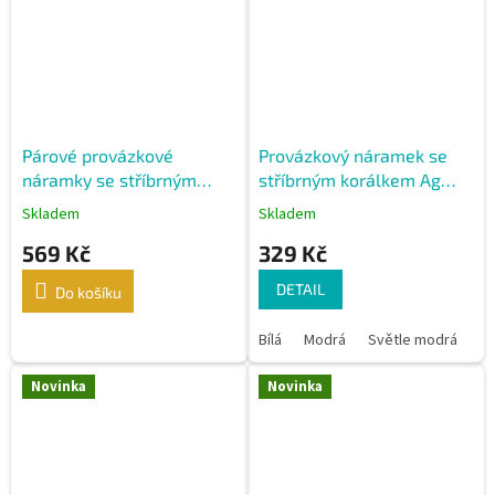
Párové provázkové
Provázkový náramek se
náramky se stříbrným
stříbrným korálkem Ag
korálkem - modrá a
925
Skladem
Skladem
růžová
569 Kč
329 Kč
DETAIL
Do košíku
Bílá
Modrá
Světle modrá
Če
Novinka
Novinka