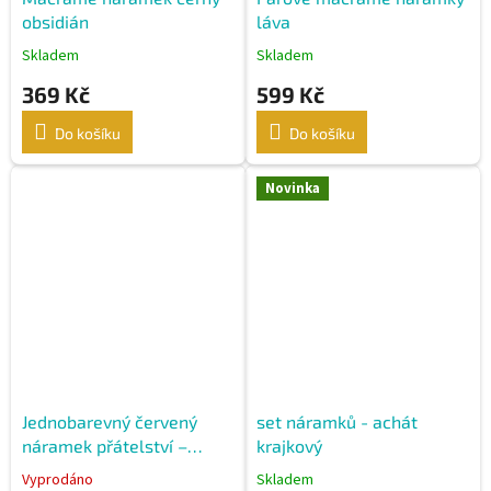
t
obsidián
láva
ů
Skladem
Skladem
369 Kč
599 Kč
Do košíku
Do košíku
Novinka
Jednobarevný červený
set náramků - achát
náramek přátelství –
krajkový
ručně pletený
Vyprodáno
Skladem