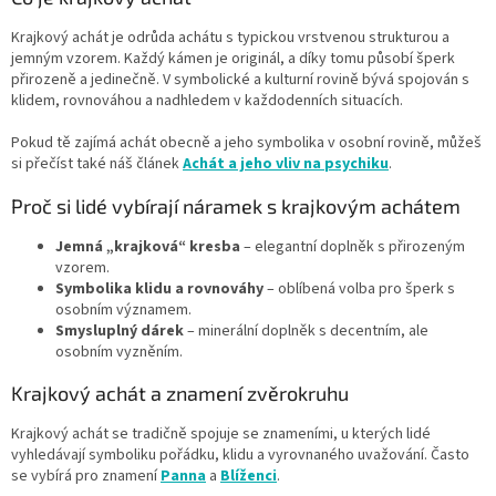
v
ý
Krajkový achát je odrůda achátu s typickou vrstvenou strukturou a
p
jemným vzorem. Každý kámen je originál, a díky tomu působí šperk
i
přirozeně a jedinečně. V symbolické a kulturní rovině bývá spojován s
s
klidem, rovnováhou a nadhledem v každodenních situacích.
u
Pokud tě zajímá achát obecně a jeho symbolika v osobní rovině, můžeš
si přečíst také náš článek
Achát a jeho vliv na psychiku
.
Proč si lidé vybírají náramek s krajkovým achátem
Jemná „krajková“ kresba
– elegantní doplněk s přirozeným
vzorem.
Symbolika klidu a rovnováhy
– oblíbená volba pro šperk s
osobním významem.
Smysluplný dárek
– minerální doplněk s decentním, ale
osobním vyzněním.
Krajkový achát a znamení zvěrokruhu
Krajkový achát se tradičně spojuje se znameními, u kterých lidé
vyhledávají symboliku pořádku, klidu a vyrovnaného uvažování. Často
se vybírá pro znamení
Panna
a
Blíženci
.