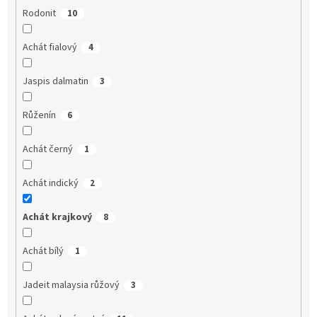
Rodonit
10
Achát fialový
4
Jaspis dalmatin
3
Růženín
6
Achát černý
1
Achát indický
2
Achát krajkový
8
Achát bílý
1
Jadeit malaysia růžový
3