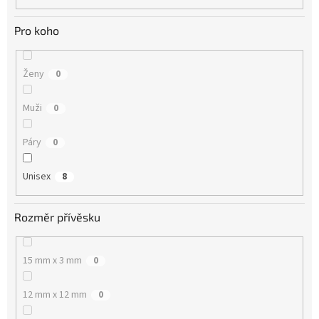
Pro koho
Ženy
0
Muži
0
Páry
0
Unisex
8
Rozměr přívěsku
15 mm x 3 mm
0
12 mm x 12 mm
0