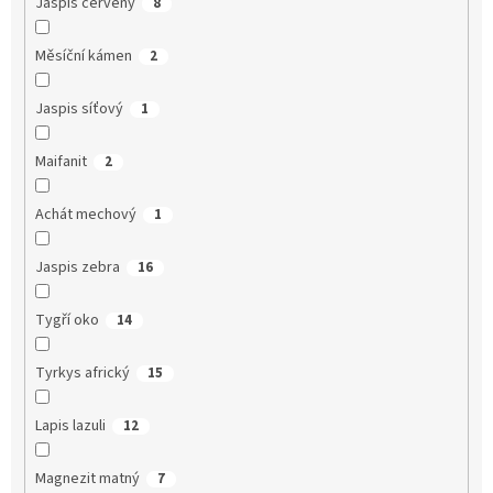
Jaspis červený
8
Měsíční kámen
2
Jaspis síťový
1
Maifanit
2
Achát mechový
1
Jaspis zebra
16
Tygří oko
14
Tyrkys africký
15
Lapis lazuli
12
Magnezit matný
7