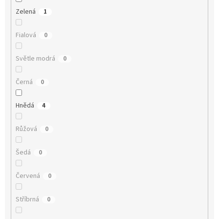
Zelená
1
Fialová
0
Světle modrá
0
Černá
0
Hnědá
4
Růžová
0
Šedá
0
Červená
0
Stříbrná
0