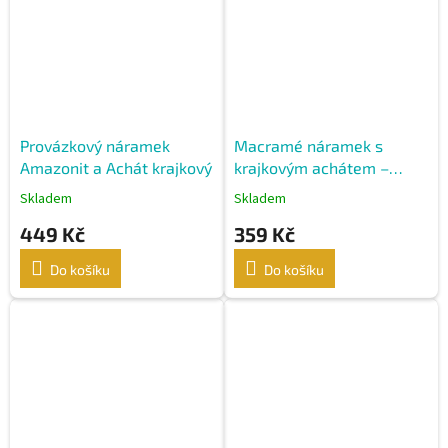
Provázkový náramek
Macramé náramek s
Amazonit a Achát krajkový
krajkovým achátem –
hnědý uzlovaný šperk
Skladem
Skladem
449 Kč
359 Kč
Do košíku
Do košíku