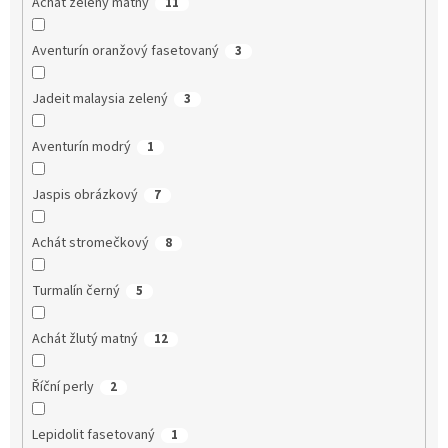
Achát zelený matný
11
Aventurín oranžový fasetovaný
3
Jadeit malaysia zelený
3
Aventurín modrý
1
Jaspis obrázkový
7
Achát stromečkový
8
Turmalín černý
5
Achát žlutý matný
12
Říční perly
2
Lepidolit fasetovaný
1