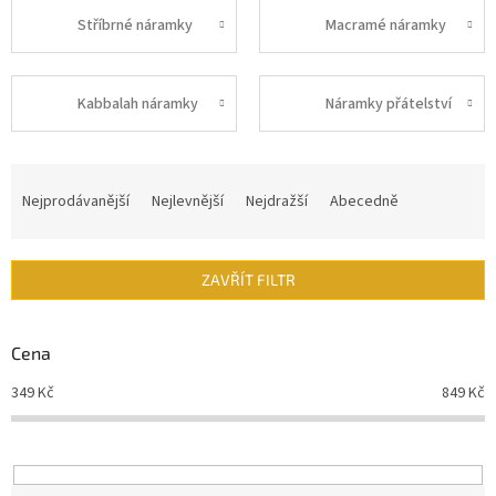
Stříbrné náramky
Macramé náramky
Kabbalah náramky
Náramky přátelství
Ř
a
Nejprodávanější
Nejlevnější
Nejdražší
Abecedně
z
e
n
ZAVŘÍT FILTR
í
p
r
Cena
o
d
349
Kč
849
Kč
u
k
t
ů