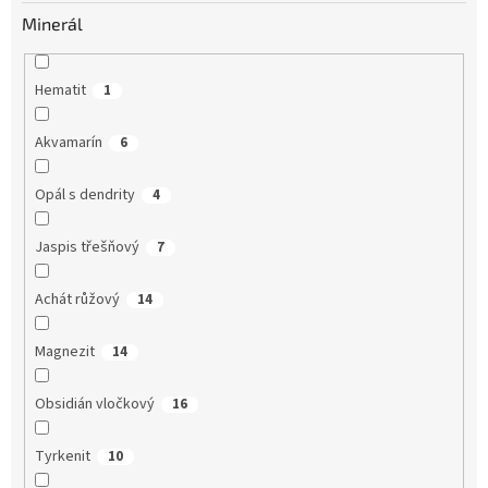
Minerál
Hematit
1
Akvamarín
6
Opál s dendrity
4
Jaspis třešňový
7
Achát růžový
14
Magnezit
14
Obsidián vločkový
16
Tyrkenit
10