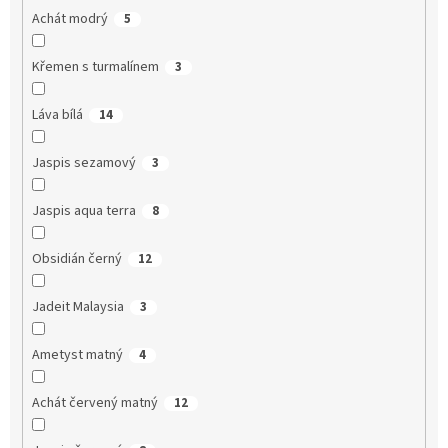
Achát modrý
5
Křemen s turmalínem
3
Láva bílá
14
Jaspis sezamový
3
Jaspis aqua terra
8
Obsidián černý
12
Jadeit Malaysia
3
Ametyst matný
4
Achát červený matný
12