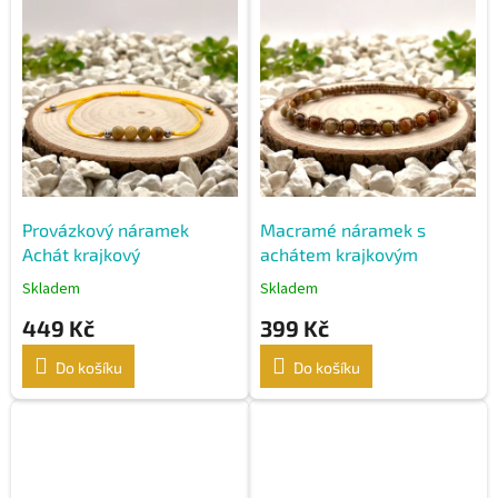
ý
p
i
s
p
r
o
d
u
k
Provázkový náramek
Macramé náramek s
t
Achát krajkový
achátem krajkovým
ů
Skladem
Skladem
449 Kč
399 Kč
Do košíku
Do košíku