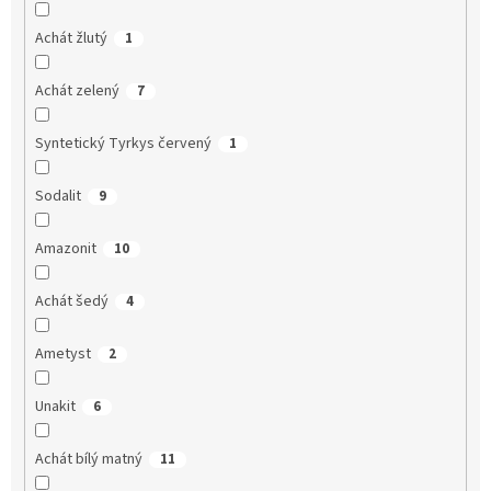
Achát žlutý
1
Achát zelený
7
Syntetický Tyrkys červený
1
Sodalit
9
Amazonit
10
Achát šedý
4
Ametyst
2
Unakit
6
Achát bílý matný
11