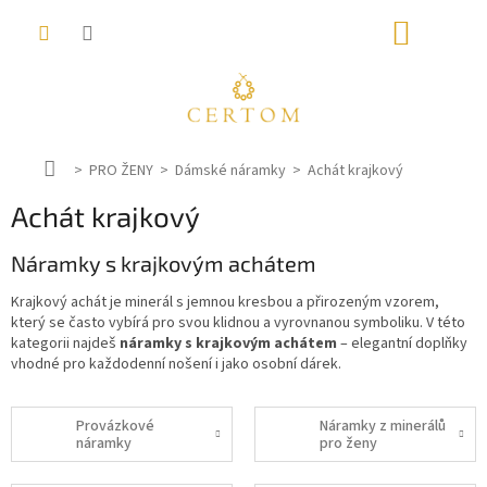
Přejít
NÁKUP
na
obsah
KOŠÍK
D
PRO ŽENY
Dámské náramky
Achát krajkový
o
Achát krajkový
m
ů
Náramky s krajkovým achátem
Krajkový achát je minerál s jemnou kresbou a přirozeným vzorem,
který se často vybírá pro svou klidnou a vyrovnanou symboliku. V této
kategorii najdeš
náramky s krajkovým achátem
– elegantní doplňky
vhodné pro každodenní nošení i jako osobní dárek.
Provázkové
Náramky z minerálů
náramky
pro ženy