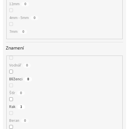
12mm
0
4mm - 5mm
0
7mm
0
Znamení
Vodnář
0
Blíženci
8
Štír
0
Rak
1
Beran
0