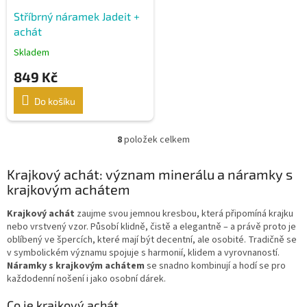
Stříbrný náramek Jadeit +
achát
Skladem
849 Kč
Do košíku
8
položek celkem
O
v
l
Krajkový achát: význam minerálu a náramky s
á
krajkovým achátem
d
a
Krajkový achát
zaujme svou jemnou kresbou, která připomíná krajku
c
nebo vrstvený vzor. Působí klidně, čistě a elegantně – a právě proto je
í
oblíbený ve špercích, které mají být decentní, ale osobité. Tradičně se
p
v symbolickém významu spojuje s harmonií, klidem a vyrovnaností.
r
Náramky s krajkovým achátem
se snadno kombinují a hodí se pro
v
každodenní nošení i jako osobní dárek.
k
y
Co je krajkový achát