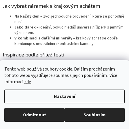
Jak vybrat náramek s krajkovým achátem
Na každý den
– zvol jednoduché provedení, které se pohodlně
nosí.
Jako dárek
– ideální, pokud hledáš univerzální šperk s jemným
významem.
V kombinaci s dalšími minerály
– krajkový achát se dobře
kombinuje s neutrálními i kontrastními kameny.
Inspirace podle příležitosti
Náramky s krajkovým achátem se často vybírají jako dárek k různým
Tento web používá soubory cookie. Dalším procházením
událostem. Inspiraci můžeš najít také zde:
Narozeniny
,
Výročí
,
Dárek
.
tohoto webu vyjadřujete souhlas s jejich používáním.. Více
informací
zde
.
Časté otázky o krajkovém achátu
Nastavení
Co symbolizuje krajkový achát?
Je krajkový achát vhodný pro každodenní nošení?
Pro koho je náramek s krajkovým achátem vhodný?
S jakými znameními se krajkový achát nejčastěji spojuje?
Odmítnout
Souhlasím