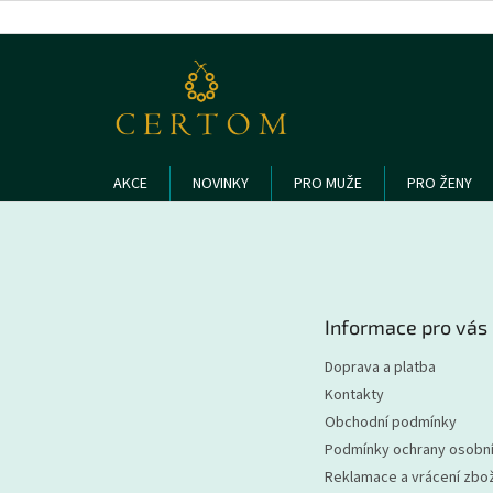
Přejít
na
obsah
AKCE
NOVINKY
PRO MUŽE
PRO ŽENY
Z
á
p
a
t
Informace pro vás
í
Doprava a platba
Kontakty
Obchodní podmínky
Podmínky ochrany osobní
Reklamace a vrácení zbož