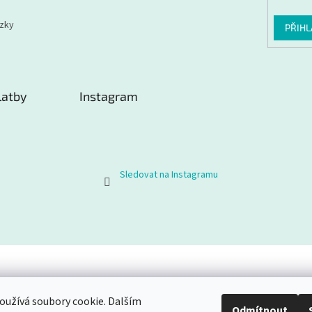
ázky
PŘIHL
latby
Instagram
Sledovat na Instagramu
užívá soubory cookie. Dalším
Odmítnout