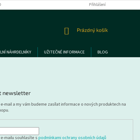
DMÍNKY OCHRANY OSOBNÍCH ÚDAJŮ
REKLAMACE A VRÁCENÍ ZBOŽÍ
Přihlášení
NÁKUPNÍ
Prázdný košík
KOŠÍK
LNÍ NÁHRDELNÍKY
UŽITEČNÉ INFORMACE
BLOG
t newsletter
j e-mail a my vám budeme zasílat informace o nových produktech na
hopu.
 e-mailu souhlasíte s
podmínkami ochrany osobních údajů