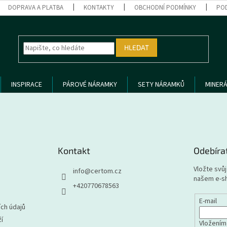
DOPRAVA A PLATBA
KONTAKTY
OBCHODNÍ PODMÍNKY
PO
HLEDAT
INSPIRACE
PÁROVÉ NÁRAMKY
SETY NÁRAMKŮ
MINERÁ
Kontakt
Odebíra
Vložte svů
info
@
certom.cz
našem e-s
+420770678563
E-mail
ch údajů
í
Vložením