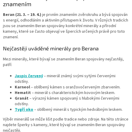
á
c
znamením
n
í
í
p
Beran (21. 3. – 19. 4.)
je prvním znamením zvěrokruhu a bývá spojován
r
s energií, odhodláním a aktivním přístupem k životu. V různých tradicích
v
jsou se znamením Beran spojovány konkrétní minerály a přírodní
k
kameny, které se často objevují ve špercích určených právě pro toto
y
znamení.
v
ý
Nejčastěji uváděné minerály pro Berana
p
i
Mezi minerály, které bývají se znamením Beran spojovány nejčastěji,
s
patří:
u
Jaspis červený
– minerál známý svými sytými červenými
odstíny.
Karneol
– oblíbený kámen s oranžovočerveným zbarvením.
Hematit
– minerál s charakteristickým kovovým leskem.
Granát
– výrazný kámen spojovaný s hlubokými červenými
odstíny.
Tygří oko
– oblíbený minerál s typickým hedvábným leskem.
Výběr minerálů se může lišit podle tradice nebo zdroje. Na této stránce
najdete šperky s kameny, které bývají se znamením Beran spojovány
nejčastěji.