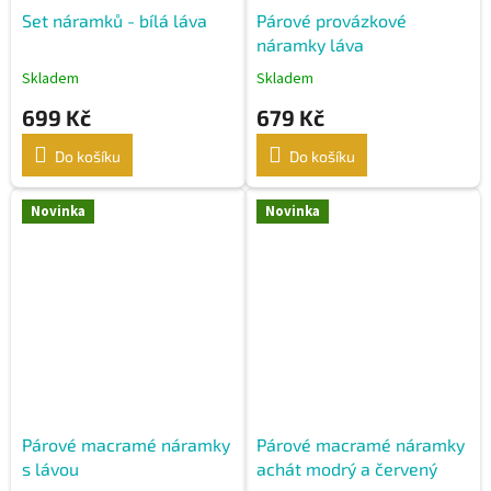
Set náramků - bílá láva
Párové provázkové
náramky láva
Skladem
Skladem
699 Kč
679 Kč
Do košíku
Do košíku
Novinka
Novinka
Párové macramé náramky
Párové macramé náramky
s lávou
achát modrý a červený