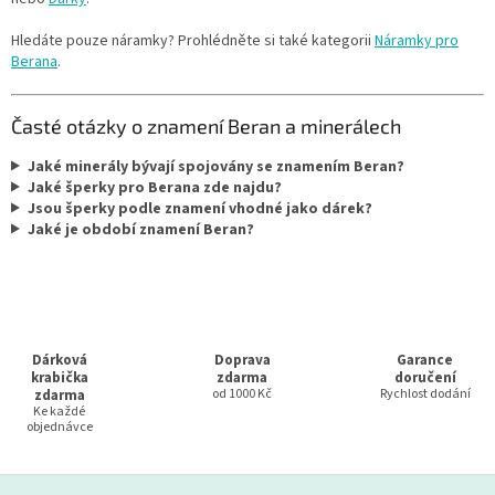
Hledáte pouze náramky? Prohlédněte si také kategorii
Náramky pro
Berana
.
Časté otázky o znamení Beran a minerálech
Jaké minerály bývají spojovány se znamením Beran?
Jaké šperky pro Berana zde najdu?
Jsou šperky podle znamení vhodné jako dárek?
Jaké je období znamení Beran?
Dárková
Doprava
Garance
krabička
zdarma
doručení
zdarma
od 1000 Kč
Rychlost dodání
Ke každé
objednávce
Z