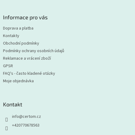
á
p
a
Informace pro vás
t
Doprava a platba
í
Kontakty
Obchodní podmínky
Podmínky ochrany osobních údajů
Reklamace a vrácení zboží
GPSR
FAQ's - často kladené otázky
Moje objednávka
Kontakt
info
@
certom.cz
+420770678563