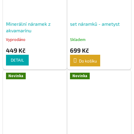
Minerální náramek z
set náramků - ametyst
akvamarínu
Vyprodáno
Skladem
449 Kč
699 Kč
DETAIL
Do košíku
Novinka
Novinka