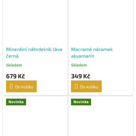
Minerální náhrdelník láva
Macramé náramek
černá
akvamarín
Skladem
Skladem
679 Kč
349 Kč
Do košíku
Do košíku
Novinka
Novinka