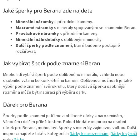
Jaké šperky pro Berana zde najdete
Minerální náramky
s přírodními kameny.
Macramé náramky
s minerály spojovanými se znamením Beran.
Provázkové náramky
s přírodními kameny.
Minerální náhrdelníky
s oblíbenými minerály.
Další šperky podle znamení
, které budeme postupně
rozšiřovat.
Jak vybírat šperk podle znamení Beran
Mnoho lidí vybírá šperk podle oblíbeného minerálu, vzhledu nebo
osobního vztahu ke konkrétnímu kameni. Oblíbenou možností je také
výběr podle znamení zvěrokruhu, který dodává šperku osobnější
rozměr a může být inspirací při výběru dárku.
Dárek pro Berana
Šperky podle znamení patří mezi oblíbené dárky k narozeninám,
Vánocům i dalším příležitostem. Pokud hledáte inspiraci na osobní
dárek pro Berana, mohou být šperky s minerály zajímavou volbou. Další
inspiraci najdete také v kategoriích
Dárky k narozeninám
,
Dárky k výročí
nebo
Dárky
.