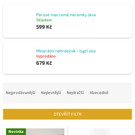
Párové macramé náramky láva
Skladem
599 Kč
Minerální náhrdelník - tygří oko
Vyprodáno
679 Kč
Ř
a
Nejprodávanější
Nejlevnější
Nejdražší
Abecedně
z
e
n
OTEVŘÍT FILTR
í
p
V
r
Novinka
ý