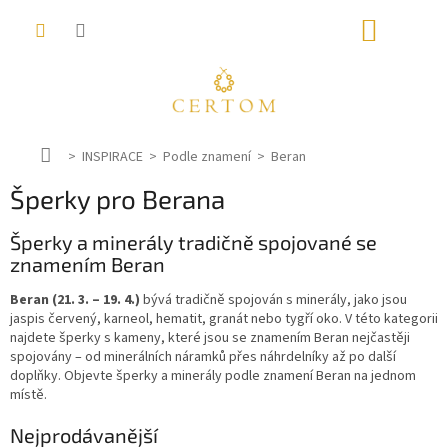
Přejít
NÁKUP
na
obsah
KOŠÍK
D
INSPIRACE
Podle znamení
Beran
o
Šperky pro Berana
m
ů
Šperky a minerály tradičně spojované se
znamením Beran
Beran (21. 3. – 19. 4.)
bývá tradičně spojován s minerály, jako jsou
jaspis červený, karneol, hematit, granát nebo tygří oko. V této kategorii
najdete šperky s kameny, které jsou se znamením Beran nejčastěji
spojovány – od minerálních náramků přes náhrdelníky až po další
doplňky. Objevte šperky a minerály podle znamení Beran na jednom
místě.
Nejprodávanější