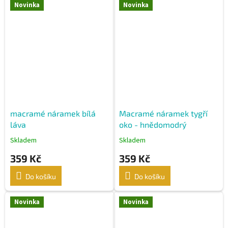
Novinka
Novinka
macramé náramek bílá
Macramé náramek tygří
láva
oko - hnědomodrý
Skladem
Skladem
359 Kč
359 Kč
Do košíku
Do košíku
Novinka
Novinka