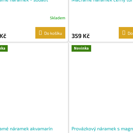
Skladem
Do košíku
Do
 Kč
359 Kč
nka
Novinka
amé náramek akvamarín
Provázkový náramek s mag