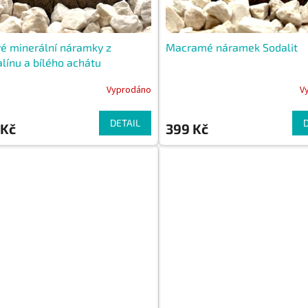
é minerální náramky z
Macramé náramek Sodalit
línu a bílého achátu
Vyprodáno
V
DETAIL
 Kč
399 Kč