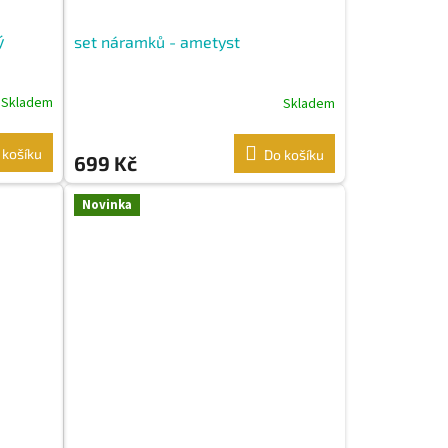
ý
set náramků - ametyst
Skladem
Skladem
 košíku
Do košíku
699 Kč
Novinka