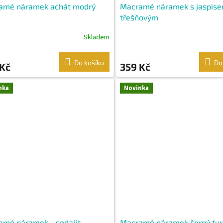
amé náramek achát modrý
Macramé náramek s jaspis
třešňovým
Skladem
Do košíku
Do
 Kč
359 Kč
nka
Novinka
amé náramek - sodalit
Macramé náramek černý tur