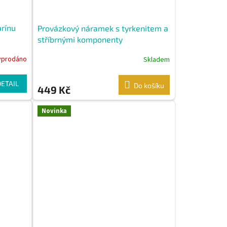
rínu
Provázkový náramek s tyrkenitem a
stříbrnými komponenty
yprodáno
Skladem
DETAIL
Do košíku
449 Kč
Novinka