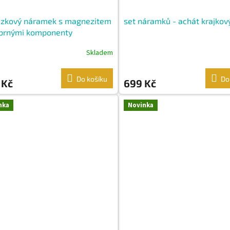
ázkový náramek s magnezitem
set náramků - achát krajkov
íbrnými komponenty
Skladem
Do košíku
Do
 Kč
699 Kč
nka
Novinka