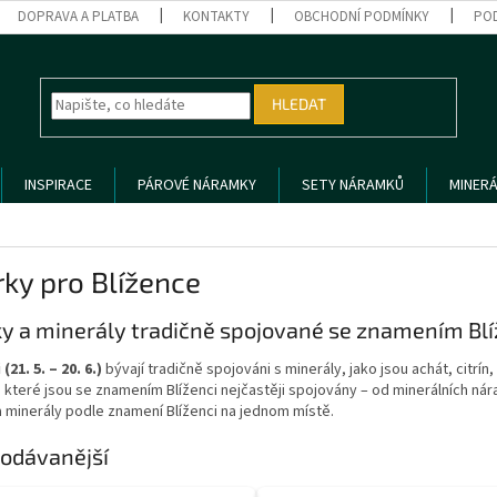
DOPRAVA A PLATBA
KONTAKTY
OBCHODNÍ PODMÍNKY
PO
HLEDAT
INSPIRACE
PÁROVÉ NÁRAMKY
SETY NÁRAMKŮ
MINERÁ
ky pro Blížence
y a minerály tradičně spojované se znamením Blí
(21. 5. – 20. 6.)
bývají tradičně spojováni s minerály, jako jsou achát, citrín,
které jsou se znamením Blíženci nejčastěji spojovány – od minerálních nár
 minerály podle znamení Blíženci na jednom místě.
odávanější