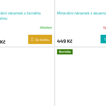
ální náramek z černého
Minerální náramek z akvama
línu
Skladem
V
Do košíku
449 Kč
 Kč
Novinka