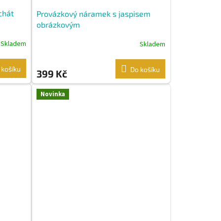
chát
Provázkový náramek s jaspisem
obrázkovým
Skladem
Skladem
 košíku
Do košíku
399 Kč
Novinka