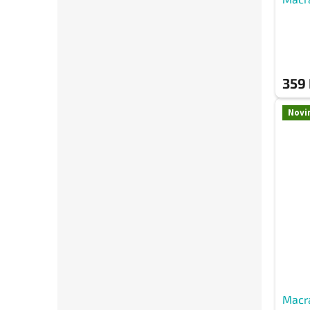
359
Novi
Macr