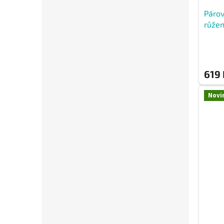
Páro
růžen
619 
Novi