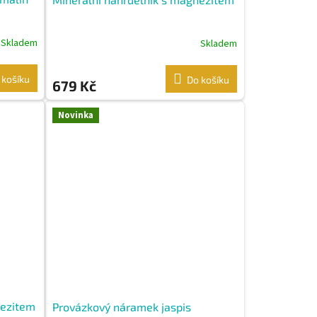
Skladem
Skladem
 košíku
Do košíku
679 Kč
Novinka
nezitem
Provázkový náramek jaspis