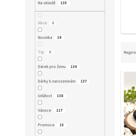
a
Na skladě
135
n
e
l
Akce
0
Novinka
19
Ř
a
Tip
0
Nejpro
z
e
Dárek pro ženu
134
V
n
ý
í
Dárky k narozeninám
137
p
p
i
r
Událost
138
s
o
p
d
Vánoce
117
r
u
o
k
d
t
Promoce
15
u
ů