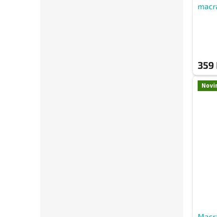
macr
359
Novi
Macr