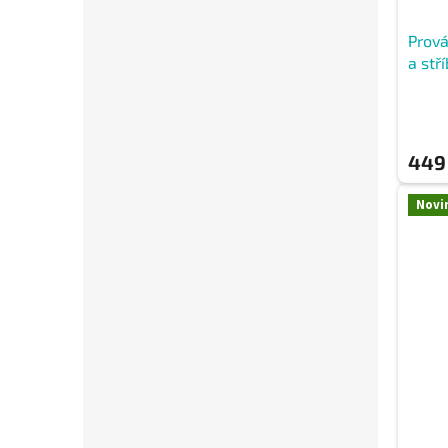
Prov
a stř
449
Novi