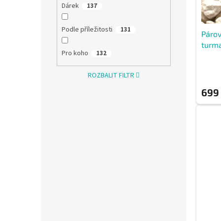
k
Dárek
137
t
ů
Podle příležitosti
131
Párov
turma
Pro koho
132
ROZBALIT FILTR
699