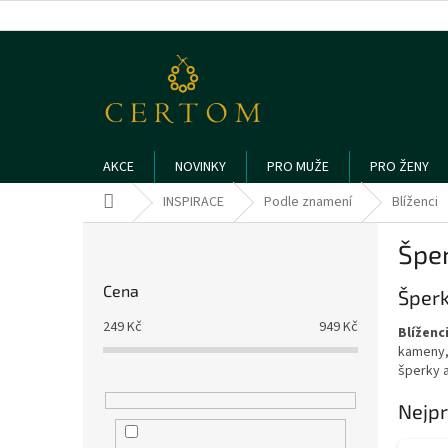
Přejít
na
obsah
AKCE
NOVINKY
PRO MUŽE
PRO ŽENY
Domů
INSPIRACE
Podle znamení
Blíženci
P
Šper
o
s
Cena
Šperk
t
r
249
Kč
949
Kč
Blíženci 
a
kameny, 
n
šperky a
n
í
Nejpr
p