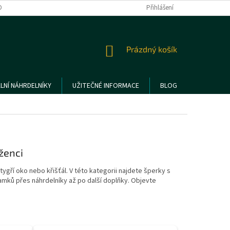
DMÍNKY OCHRANY OSOBNÍCH ÚDAJŮ
REKLAMACE A VRÁCENÍ ZBOŽÍ
Přihlášení
NÁKUPNÍ
Prázdný košík
KOŠÍK
LNÍ NÁHRDELNÍKY
UŽITEČNÉ INFORMACE
BLOG
ženci
 tygří oko nebo křišťál. V této kategorii najdete šperky s
amků přes náhrdelníky až po další doplňky. Objevte