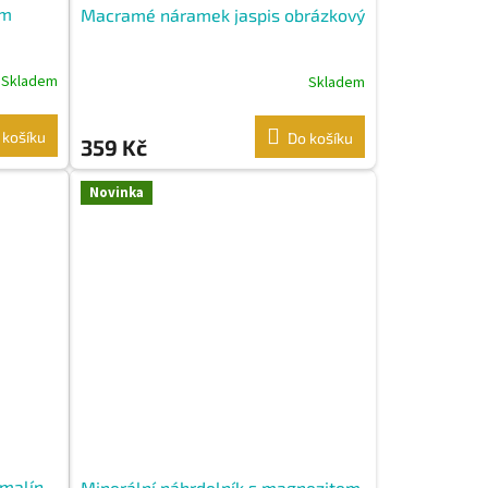
em
Macramé náramek jaspis obrázkový
Skladem
Skladem
 košíku
Do košíku
359 Kč
Novinka
malín
Minerální náhrdelník s magnezitem