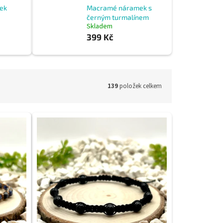
ek
Macramé náramek s
černým turmalínem
Skladem
399 Kč
139
položek celkem