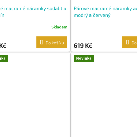
vé macramé náramky sodalit a
Párové macramé náramky a
ín
modrý a červený
Skladem
Do košíku
Do
Kč
619 Kč
nka
Novinka