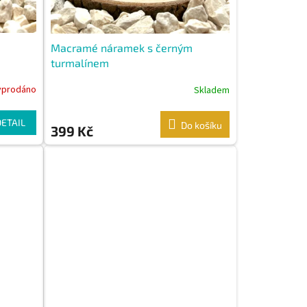
Macramé náramek s černým
turmalínem
yprodáno
Skladem
DETAIL
Do košíku
399 Kč