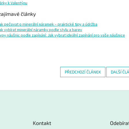
árky k Valentýnu
zajímavé články
ak pečovat o minerální náramek – praktické tipy a údržba
ak vybírat minerální náramky podle stylu a barev
ypy náušnic podle zapínání: Jak vybrat ideální zapínání pro vaše náušnice
PŘEDCHOZÍ ČLÁNEK
DALŠÍ ČL
Kontakt
Odebíra