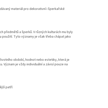
hledávaný materiál pro dekorativní i šperkařské
ých předmětů a šperků. V různých kulturách mu byly
 použití. Tyto významy je však třeba chápat jako
životního období, hodnot nebo estetiky, která je
. Význam je vždy individuální a závisí pouze na
jší patří: