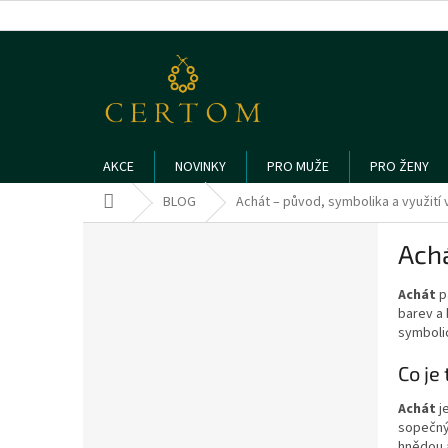
Přejít
na
obsah
AKCE
NOVINKY
PRO MUŽE
PRO ŽENY
Domů
BLOG
Achát – původ, symbolika a využití 
P
Achá
o
s
Achát
p
t
barev a 
r
symbolic
a
n
Co je
n
í
Achát
j
sopečný
p
hnědou 