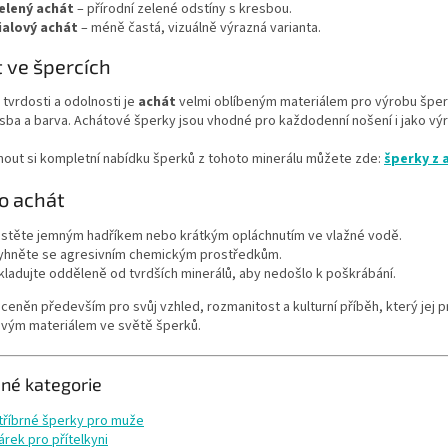
elený achát
– přírodní zelené odstíny s kresbou.
ialový achát
– méně častá, vizuálně výrazná varianta.
 ve špercích
 tvrdosti a odolnosti je
achát
velmi oblíbeným materiálem pro výrobu šperk
sba a barva. Achátové šperky jsou vhodné pro každodenní nošení i jako výr
nout si kompletní nabídku šperků z tohoto minerálu můžete zde:
šperky z 
o achát
istěte jemným hadříkem nebo krátkým opláchnutím ve vlažné vodě.
yhněte se agresivním chemickým prostředkům.
kladujte odděleně od tvrdších minerálů, aby nedošlo k poškrábání.
 ceněn především pro svůj vzhled, rozmanitost a kulturní příběh, který jej pr
vým materiálem ve světě šperků.
ené kategorie
tříbrné šperky pro muže
árek pro přítelkyni