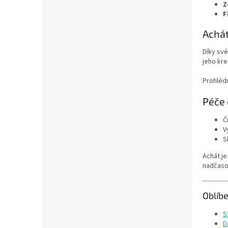
Z
F
Achát
Díky své
jeho kre
Prohléd
Péče 
Č
V
S
Achát je
nadčaso
Oblíb
S
D