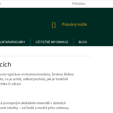
DMÍNKY OCHRANY OSOBNÍCH ÚDAJŮ
REKLAMACE A VRÁCENÍ ZBOŽÍ
Přihlášení
NÁKUPNÍ
Prázdný košík
KOŠÍK
LNÍ NÁHRDELNÍKY
UŽITEČNÉ INFORMACE
BLOG
cích
svou typickou vrstvenou kresbou, širokou škálou
to, co je achát, odkud pochází, jak je tradičně
hiku či zdraví.
ká postupným ukládáním minerálů v dutinách
ůzné odstíny – od šedé a modré přes zelenou,