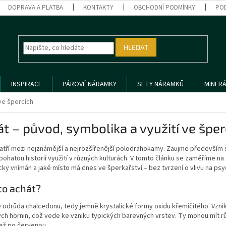
DOPRAVA A PLATBA
KONTAKTY
OBCHODNÍ PODMÍNKY
PO
HLEDAT
INSPIRACE
PÁROVÉ NÁRAMKY
SETY NÁRAMKŮ
MINERÁ
ve špercích
t – původ, symbolika a využití ve šper
atří mezi nejznámější a nejrozšířenější polodrahokamy. Zaujme především 
bohatou historií využití v různých kulturách. V tomto článku se zaměříme na 
ky vnímán a jaké místo má dnes ve šperkařství – bez tvrzení o vlivu na psyc
 to achát?
e odrůda chalcedonu, tedy jemně krystalické formy oxidu křemičitého. Vzni
ch hornin, což vede ke vzniku typických barevných vrstev. Ty mohou mít r
až po červenou.