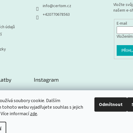
Vložte svů
info
@
certom.cz
našem e-s
+420770678563
E-mail
ch údajů
í
Vložením
ázky
PŘIHL
latby
Instagram
užívá soubory cookie. Dalším
Odmítnout
tohoto webu vyjadřujete souhlas s jejich
Sledovat na Instagramu
 Více informací
zde
.
í