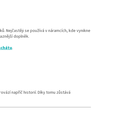
ů. Nejčastěji se používá v náramcích, kde vynikne
aznější doplněk.
achátu
.
ovází napříč historií. Díky tomu zůstává