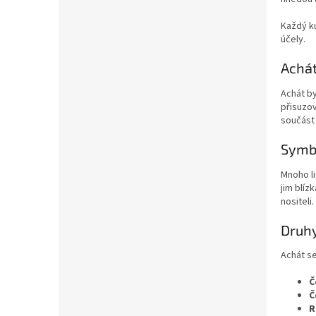
a
n
Každý ku
e
účely.
l
Achát
Achát by
přisuzov
součást 
Symbo
Mnoho li
jim blíz
nositeli.
Druh
Achát se
Č
Č
R