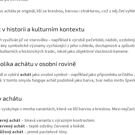
s achátu je originál, liší se kresbou, barvou i strukturou, což z něj činí vy
 v historii a kulturním kontextu
l využíván již ve starověku – například k výrobě pečetidel, nádob, ozdobn
ány symbolické významy vycházející z jeho vzhledu, dostupnosti a způsobu
kulturních a historických tradic, nikoli jako objektivní vlastnosti kamene.
lika achátu v osobní rovině
dí si vybírá
achát
jako osobní symbol – například jako připomínku určitého 
ká. V tomto smyslu funguje achát podobně jako barva, tvar nebo motiv šperku
y achátu
 vyskytuje v mnoha variantách, které se liší barvou a kresbou. Mezi nejčastě
erný achát
– tmavá varianta s výrazným kontrastem.
ervený achát
– teplé odstíny červené a hnědé.
ůžový achát
– jemné pastelové tóny.