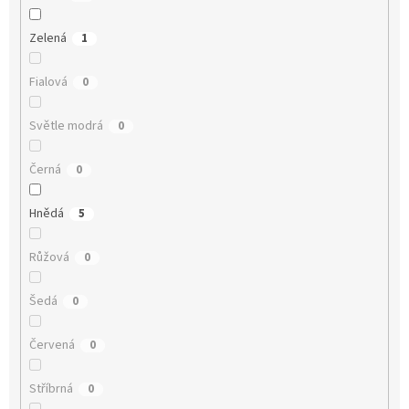
Zelená
1
Fialová
0
Světle modrá
0
Černá
0
Hnědá
5
Růžová
0
Šedá
0
Červená
0
Stříbrná
0