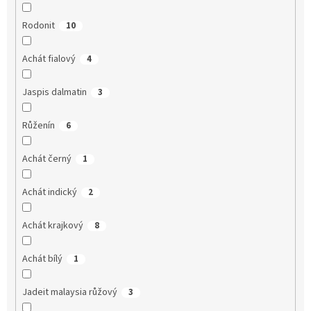
Rodonit
10
Achát fialový
4
Jaspis dalmatin
3
Růženín
6
Achát černý
1
Achát indický
2
Achát krajkový
8
Achát bílý
1
Jadeit malaysia růžový
3