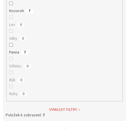
Kozoroh
7
Lev
0
Váhy
0
Panna
7
Střelec
0
Býk
0
Ryby
0
VYMAZAT FILTRY
Položek k zobrazení:
7