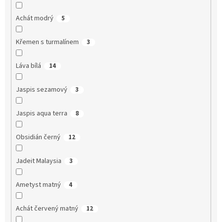
Achát modrý
5
Křemen s turmalínem
3
Láva bílá
14
Jaspis sezamový
3
Jaspis aqua terra
8
Obsidián černý
12
Jadeit Malaysia
3
Ametyst matný
4
Achát červený matný
12