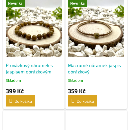
V
Novinka
Novinka
ý
p
i
s
p
r
o
d
u
k
Provázkový náramek s
Macramé náramek jaspis
t
jaspisem obrázkovým
obrázkový
ů
Skladem
Skladem
399 Kč
359 Kč
Do košíku
Do košíku