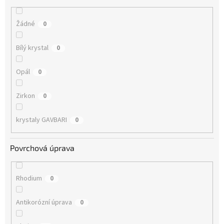
Žádné
0
Bílý krystal
0
Opál
0
Zirkon
0
krystaly GAVBARI
0
Povrchová úprava
Rhodium
0
Antikorózní úprava
0