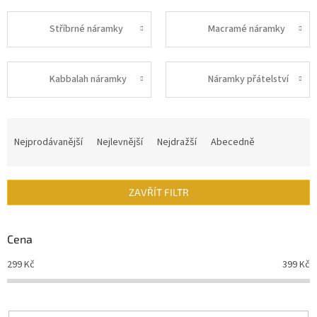
Stříbrné náramky
Macramé náramky
Kabbalah náramky
Náramky přátelství
Ř
a
Nejprodávanější
Nejlevnější
Nejdražší
Abecedně
z
e
n
ZAVŘÍT FILTR
í
p
r
Cena
o
d
299
Kč
399
Kč
u
k
t