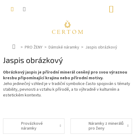
Přejít
NÁKUP
na
obsah
KOŠÍK
D
PRO ŽENY
Dámské náramky
Jaspis obrázkový
o
Jaspis obrázkový
m
ů
Obrázkový jaspis je přírodní minerál ceněný pro svou výraznou
kresbu připomínající krajinu nebo přírodní motivy.
Jeho jedinečný vzhled je v tradiční symbolice často spojován s tématy
stability, pevnosti a vztahu k přírodě, a to výhradně v kulturním a
estetickém kontextu.
Provázkové
Náramky z minerálů
náramky
pro ženy