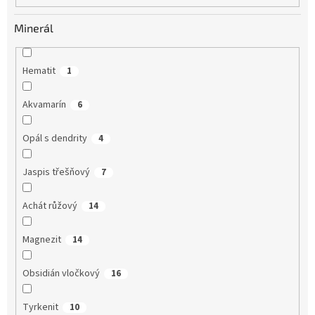
Minerál
Hematit
1
Akvamarín
6
Opál s dendrity
4
Jaspis třešňový
7
Achát růžový
14
Magnezit
14
Obsidián vločkový
16
Tyrkenit
10