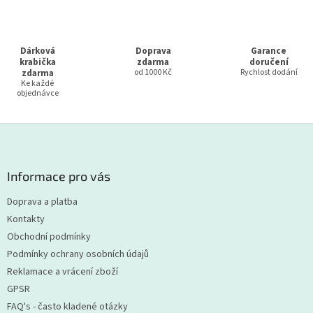
p
r
v
k
Dárková
Doprava
Garance
y
krabička
zdarma
doručení
v
zdarma
od 1000 Kč
Rychlost dodání
Ke každé
ý
objednávce
p
i
s
Z
u
á
p
a
Informace pro vás
t
Doprava a platba
í
Kontakty
Obchodní podmínky
Podmínky ochrany osobních údajů
Reklamace a vrácení zboží
GPSR
FAQ's - často kladené otázky