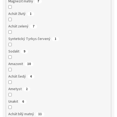
Magnezit matný
7
Achát žlutý
1
Achát zelený
7
Syntetický Tyrkys červený
1
Sodalit
9
Amazonit
10
Achát šedý
4
Ametyst
2
Unakit
6
Achát bílý matný
11