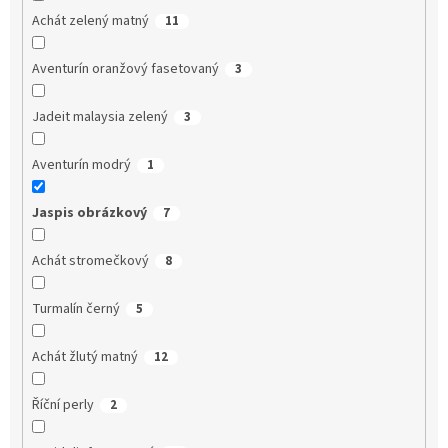
Achát zelený matný
11
Aventurín oranžový fasetovaný
3
Jadeit malaysia zelený
3
Aventurín modrý
1
Jaspis obrázkový
7
Achát stromečkový
8
Turmalín černý
5
Achát žlutý matný
12
Říční perly
2