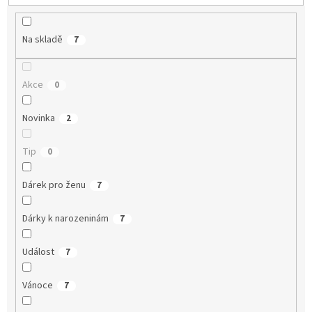
ů
Na skladě
7
Akce
0
Novinka
2
Tip
0
Dárek pro ženu
7
Dárky k narozeninám
7
Událost
7
Vánoce
7