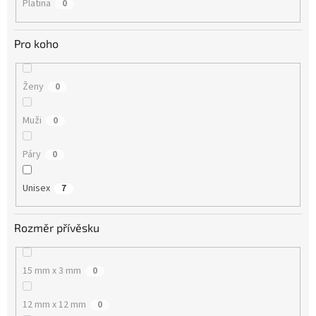
Platina
0
Pro koho
Ženy
0
Muži
0
Páry
0
Unisex
7
Rozměr přívěsku
15 mm x 3 mm
0
12 mm x 12 mm
0