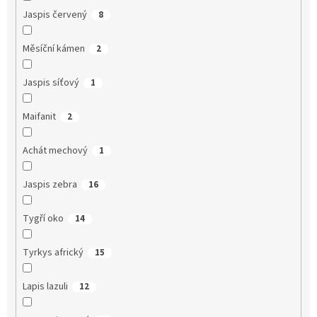
Jaspis červený
8
Měsíční kámen
2
Jaspis síťový
1
Maifanit
2
Achát mechový
1
Jaspis zebra
16
Tygří oko
14
Tyrkys africký
15
Lapis lazuli
12