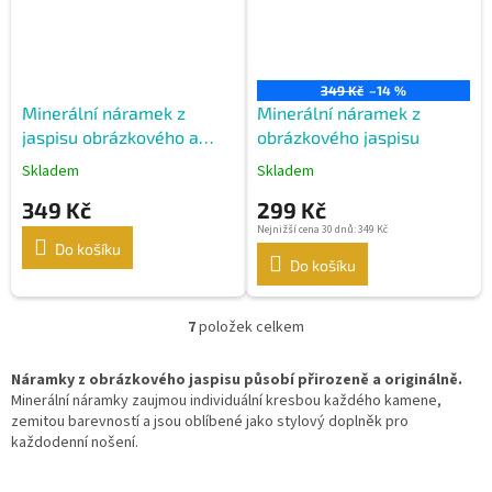
349 Kč
–14 %
Minerální náramek z
Minerální náramek z
jaspisu obrázkového a
obrázkového jaspisu
achátu krajkového
Skladem
Skladem
349 Kč
299 Kč
Nejnižší cena 30 dnů: 349 Kč
Do košíku
Do košíku
7
položek celkem
O
v
l
Náramky z obrázkového jaspisu působí přirozeně a originálně.
á
Minerální náramky zaujmou individuální kresbou každého kamene,
d
zemitou barevností a jsou oblíbené jako stylový doplněk pro
a
každodenní nošení.
c
í