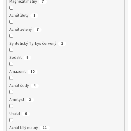
Magnezit matný
7
Achát žlutý
1
Achát zelený
7
Syntetický Tyrkys červený
1
Sodalit
9
Amazonit
10
Achát šedý
4
Ametyst
2
Unakit
6
Achát bílý matný
11