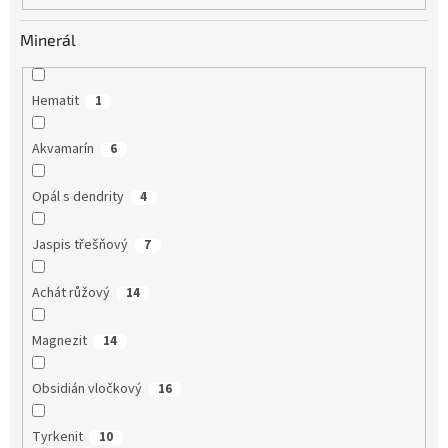
Minerál
Hematit
1
Akvamarín
6
Opál s dendrity
4
Jaspis třešňový
7
Achát růžový
14
Magnezit
14
Obsidián vločkový
16
Tyrkenit
10