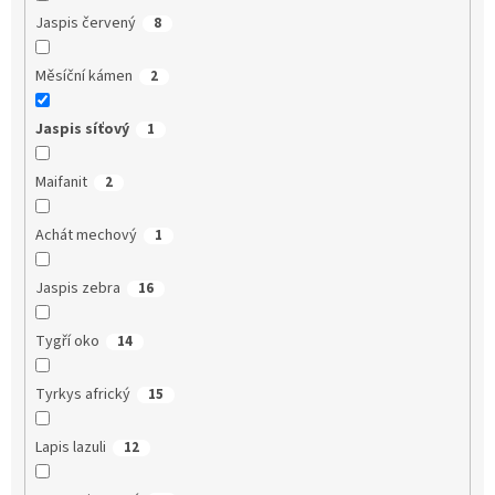
Jaspis červený
8
Měsíční kámen
2
Jaspis síťový
1
Maifanit
2
Achát mechový
1
Jaspis zebra
16
Tygří oko
14
Tyrkys africký
15
Lapis lazuli
12