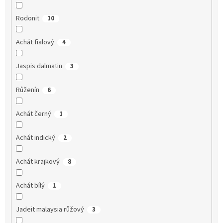
Rodonit
10
Achát fialový
4
Jaspis dalmatin
3
Růženín
6
Achát černý
1
Achát indický
2
Achát krajkový
8
Achát bílý
1
Jadeit malaysia růžový
3