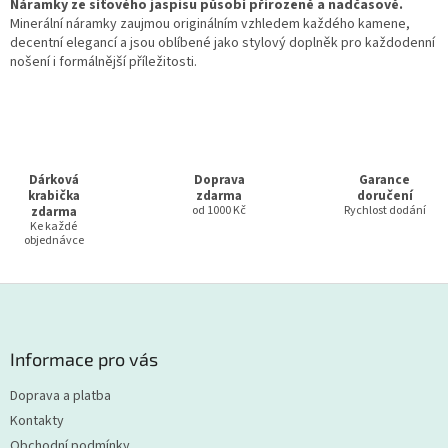
l
Náramky ze síťového jaspisu působí přirozeně a nadčasově.
á
Minerální náramky zaujmou originálním vzhledem každého kamene,
d
decentní elegancí a jsou oblíbené jako stylový doplněk pro každodenní
a
nošení i formálnější příležitosti.
c
í
p
r
v
k
Dárková
Doprava
Garance
y
krabička
zdarma
doručení
v
zdarma
od 1000 Kč
Rychlost dodání
Ke každé
ý
objednávce
p
i
s
Z
u
á
p
a
Informace pro vás
t
Doprava a platba
í
Kontakty
Obchodní podmínky