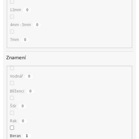
12mm
0
4mm - 5mm
0
7mm
0
Znamení
Vodnář
0
Blíženci
0
Štír
0
Rak
0
Beran
1