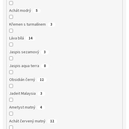
Achát modrý
5
Křemen s turmalínem
3
Láva bílá
14
Jaspis sezamový
3
Jaspis aqua terra
8
Obsidián černý
12
Jadeit Malaysia
3
Ametyst matný
4
Achát červený matný
12