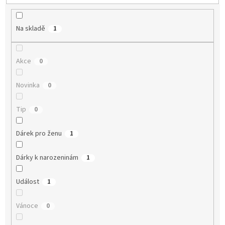
ů
Na skladě
1
Akce
0
Novinka
0
Tip
0
Dárek pro ženu
1
Dárky k narozeninám
1
Událost
1
Vánoce
0