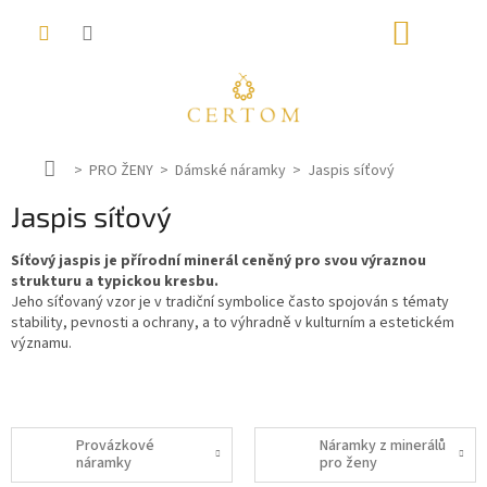
Přejít
NÁKUP
na
obsah
KOŠÍK
D
PRO ŽENY
Dámské náramky
Jaspis síťový
o
Jaspis síťový
m
ů
Síťový jaspis je přírodní minerál ceněný pro svou výraznou
strukturu a typickou kresbu.
Jeho síťovaný vzor je v tradiční symbolice často spojován s tématy
stability, pevnosti a ochrany, a to výhradně v kulturním a estetickém
významu.
Provázkové
Náramky z minerálů
náramky
pro ženy