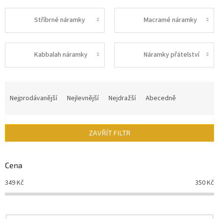
Stříbrné náramky
Macramé náramky
Kabbalah náramky
Náramky přátelství
Ř
a
Nejprodávanější
Nejlevnější
Nejdražší
Abecedně
z
e
n
ZAVŘÍT FILTR
í
p
r
Cena
o
d
349
Kč
350
Kč
u
k
t