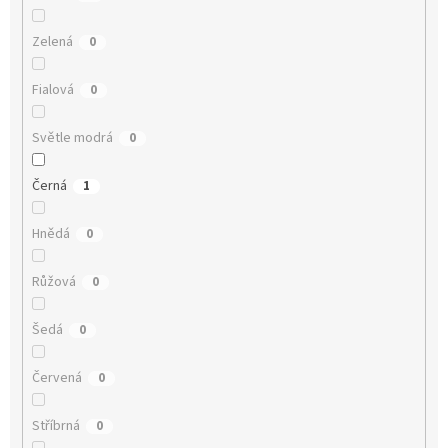
Zelená
0
Fialová
0
Světle modrá
0
Černá
1
Hnědá
0
Růžová
0
Šedá
0
Červená
0
Stříbrná
0