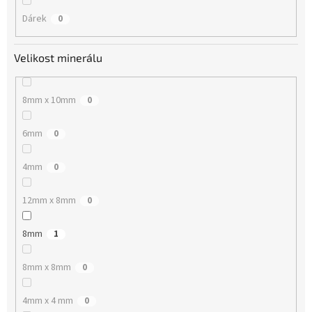
Dárek
0
Velikost minerálu
8mm x 10mm
0
6mm
0
4mm
0
12mm x 8mm
0
8mm
1
8mm x 8mm
0
4mm x 4 mm
0