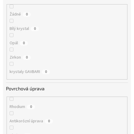
Žádné
0
Bílý krystal
0
Opál
0
Zirkon
0
krystaly GAVBARI
0
Povrchová úprava
Rhodium
0
Antikorózní úprava
0