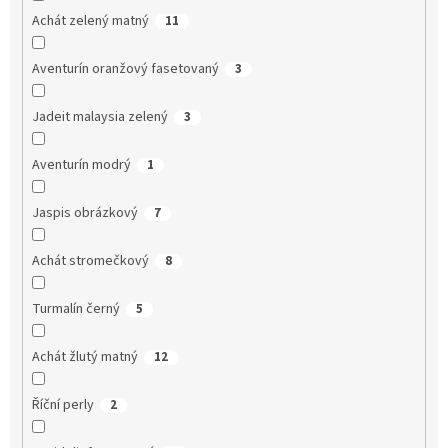
Achát zelený matný
11
Aventurín oranžový fasetovaný
3
Jadeit malaysia zelený
3
Aventurín modrý
1
Jaspis obrázkový
7
Achát stromečkový
8
Turmalín černý
5
Achát žlutý matný
12
Říční perly
2