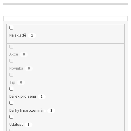
u
k
t
ů
Na skladě
1
Akce
0
Novinka
0
Tip
0
Dárek pro ženu
1
Dárky k narozeninám
1
Událost
1