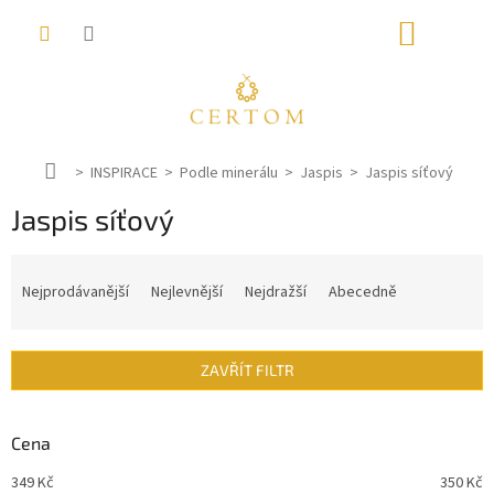
Přejít
NÁKUP
na
obsah
KOŠÍK
D
INSPIRACE
Podle minerálu
Jaspis
Jaspis síťový
o
Jaspis síťový
m
ů
Ř
a
Nejprodávanější
Nejlevnější
Nejdražší
Abecedně
z
e
n
ZAVŘÍT FILTR
í
p
r
Cena
o
d
349
Kč
350
Kč