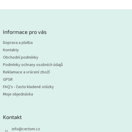
k
y
Z
v
á
ý
p
p
a
Informace pro vás
i
t
s
Doprava a platba
í
u
Kontakty
Obchodní podmínky
Podmínky ochrany osobních údajů
Reklamace a vrácení zboží
GPSR
FAQ's - často kladené otázky
Moje objednávka
Kontakt
info
@
certom.cz