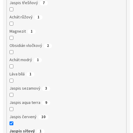
Jaspis třešňový
7
Achát růžový
1
Magnezit
1
Obsidián vločkový
2
Achát modrý
1
Láva bílá
1
Jaspis sezamový
3
Jaspis aqua terra
9
Jaspis červený
10
Jaspis síťový
1