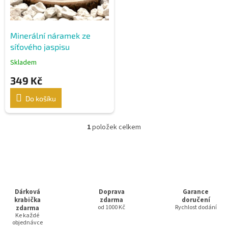
d
u
k
Minerální náramek ze
t
síťového jaspisu
ů
Skladem
349 Kč
Do košíku
1
položek celkem
O
v
l
á
d
a
c
Dárková
Doprava
Garance
í
krabička
zdarma
doručení
zdarma
od 1000 Kč
p
Rychlost dodání
Ke každé
r
objednávce
v