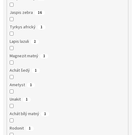
Jaspis zebra
16
Tyrkys africký
1
Lapis lazuli
2
Magnezit matný
1
Achát šedý
1
Ametyst
1
Unakit
1
Achát bílý matný
1
Rodonit
1