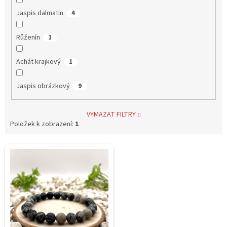
Jaspis dalmatin
4
Růženín
1
Achát krajkový
1
Jaspis obrázkový
9
VYMAZAT FILTRY
Položek k zobrazení:
1
V
ý
p
i
s
p
r
o