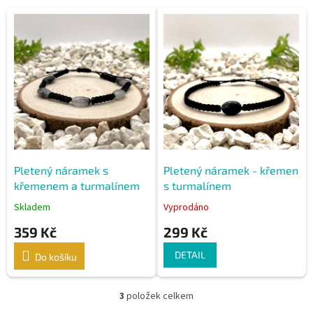
V
ý
p
i
s
p
r
o
d
u
k
Pletený náramek s
Pletený náramek - křemen
t
křemenem a turmalínem
s turmalínem
ů
Skladem
Vyprodáno
359 Kč
299 Kč
DETAIL
Do košíku
3
položek celkem
O