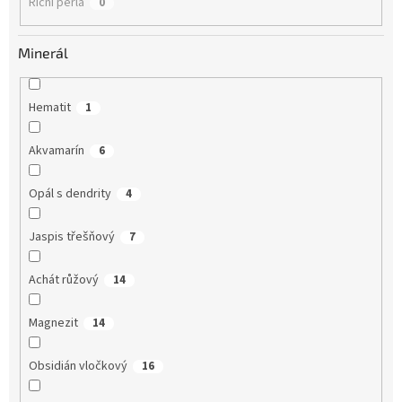
Říční perla
0
Minerál
Hematit
1
Akvamarín
6
Opál s dendrity
4
Jaspis třešňový
7
Achát růžový
14
Magnezit
14
Obsidián vločkový
16