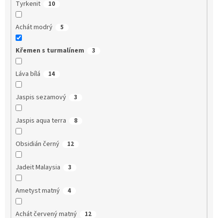
Tyrkenit
10
Achát modrý
5
Křemen s turmalínem
3
Láva bílá
14
Jaspis sezamový
3
Jaspis aqua terra
8
Obsidián černý
12
Jadeit Malaysia
3
Ametyst matný
4
Achát červený matný
12