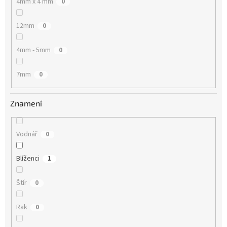
4mm x 4 mm
0
12mm
0
4mm - 5mm
0
7mm
0
Znamení
Vodnář
0
Blíženci
1
Štír
0
Rak
0