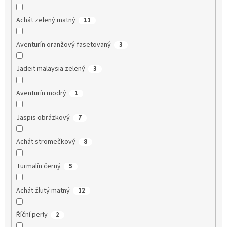
Achát zelený matný
11
Aventurín oranžový fasetovaný
3
Jadeit malaysia zelený
3
Aventurín modrý
1
Jaspis obrázkový
7
Achát stromečkový
8
Turmalín černý
5
Achát žlutý matný
12
Říční perly
2