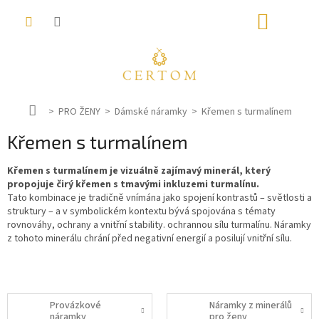
Přejít
NÁKUP
na
obsah
KOŠÍK
D
PRO ŽENY
Dámské náramky
Křemen s turmalínem
o
Křemen s turmalínem
m
ů
Křemen s turmalínem je vizuálně zajímavý minerál, který
propojuje čirý křemen s tmavými inkluzemi turmalínu.
Tato kombinace je tradičně vnímána jako spojení kontrastů – světlosti a
struktury – a v symbolickém kontextu bývá spojována s tématy
rovnováhy, ochrany a vnitřní stability. ochrannou sílu turmalínu. Náramky
z tohoto minerálu chrání před negativní energií a posilují vnitřní sílu.
Provázkové
Náramky z minerálů
náramky
pro ženy