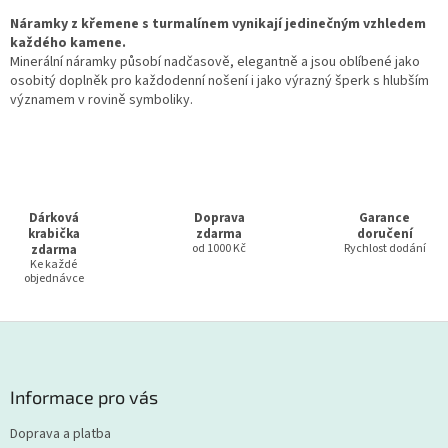
v
l
Náramky z křemene s turmalínem vynikají jedinečným vzhledem
á
každého kamene.
d
Minerální náramky působí nadčasově, elegantně a jsou oblíbené jako
a
osobitý doplněk pro každodenní nošení i jako výrazný šperk s hlubším
c
významem v rovině symboliky.
í
p
r
v
k
y
Dárková
Doprava
Garance
v
krabička
zdarma
doručení
ý
zdarma
od 1000 Kč
Rychlost dodání
Ke každé
p
objednávce
i
s
u
Z
á
p
a
Informace pro vás
t
Doprava a platba
í