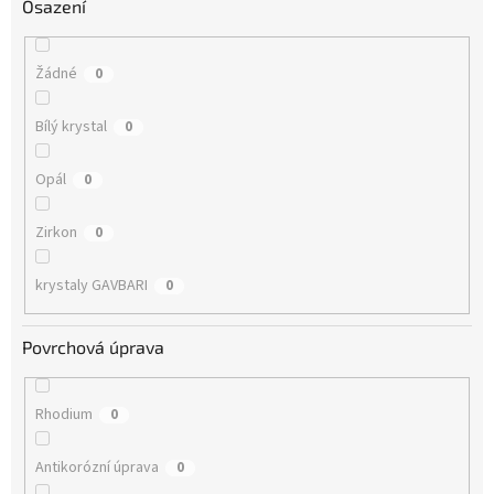
Osazení
Žádné
0
Bílý krystal
0
Opál
0
Zirkon
0
krystaly GAVBARI
0
Povrchová úprava
Rhodium
0
Antikorózní úprava
0