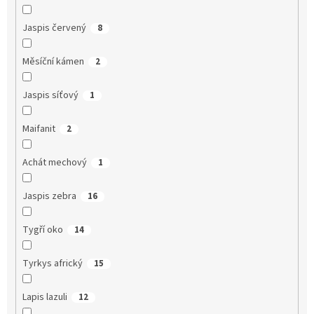
Jaspis červený
8
Měsíční kámen
2
Jaspis síťový
1
Maifanit
2
Achát mechový
1
Jaspis zebra
16
Tygří oko
14
Tyrkys africký
15
Lapis lazuli
12