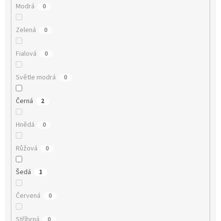
Modrá
0
Zelená
0
Fialová
0
Světle modrá
0
Černá
2
Hnědá
0
Růžová
0
Šedá
1
Červená
0
Stříbrná
0