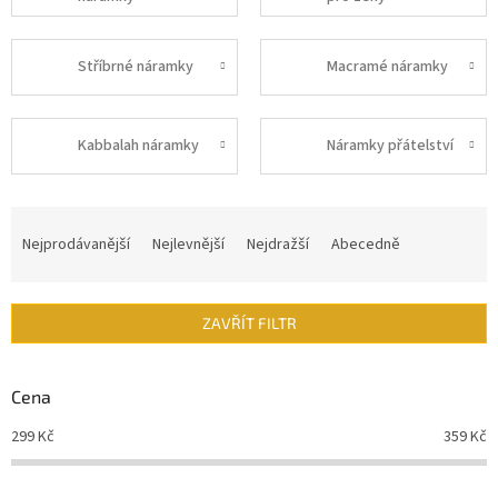
Stříbrné náramky
Macramé náramky
Kabbalah náramky
Náramky přátelství
Ř
a
Nejprodávanější
Nejlevnější
Nejdražší
Abecedně
z
e
n
ZAVŘÍT FILTR
í
p
r
Cena
o
d
299
Kč
359
Kč
u
k