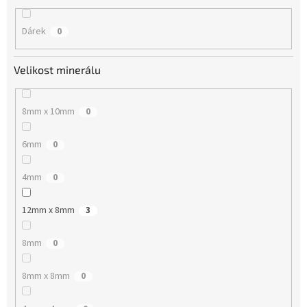
Dárek
0
Velikost minerálu
8mm x 10mm
0
6mm
0
4mm
0
12mm x 8mm
3
8mm
0
8mm x 8mm
0