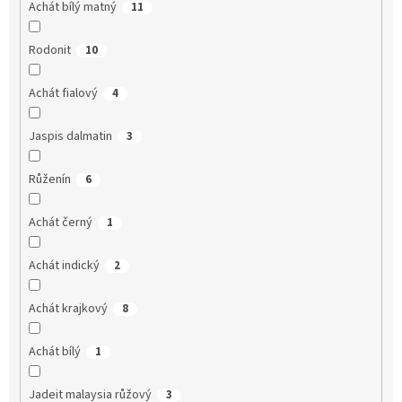
Achát bílý matný
11
Rodonit
10
Achát fialový
4
Jaspis dalmatin
3
Růženín
6
Achát černý
1
Achát indický
2
Achát krajkový
8
Achát bílý
1
Jadeit malaysia růžový
3