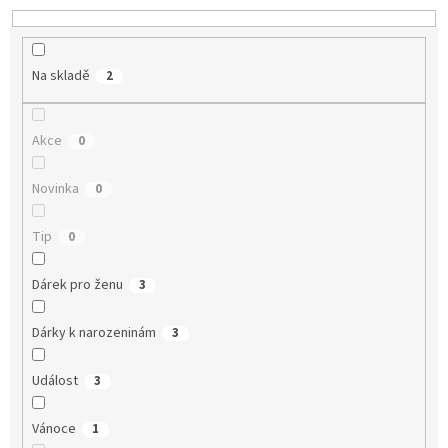
t
ů
Na skladě
2
Akce
0
Novinka
0
Tip
0
Dárek pro ženu
3
Dárky k narozeninám
3
Událost
3
Vánoce
1