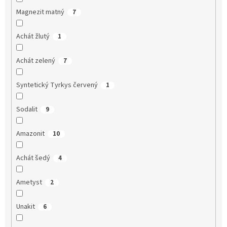
Magnezit matný
7
Achát žlutý
1
Achát zelený
7
Syntetický Tyrkys červený
1
Sodalit
9
Amazonit
10
Achát šedý
4
Ametyst
2
Unakit
6