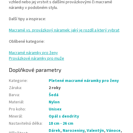
vzhled nebo jej vrstvit s dalšími provázkovými či macramé
náramky v podobném stylu.
Další tipy a inspirace:
Macramé vs. provázkový náramek: jaký je rozdíl a který vybrat
Oblíbené kategorie:
Macramé náramky pro ženy
Provázkové náramky pro muže
Doplňkové parametry
Kategorie
:
Pletené macramé náramky pro ženy
Záruka
:
2 roky
Barva
:
Šedá
Materiál
:
Nylon
Pro koho
:
Unisex
Minerál
:
Opál s dendrity
Nastavitelná délka
:
18 cm - 26 cm
Dárek
,
Narozeniny
,
Valentýn
,
Vánoce
,