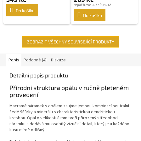
Nejnižší cena 30 dnů: 349 Kč
Do košíku
Do košíku
ZOBRAZIT VŠECHNY SOUVISEJÍCÍ PRODUKTY
Popis
Podobné (4)
Diskuze
Detailní popis produktu
Přírodní struktura opálu v ručně pleteném
provedení
Macramé náramek s opálem zaujme jemnou kombinací neutrální
šedé šňůrky a minerálu s charakteristickou dendritickou
kresbou. Opál o velikosti 8 mm tvoří přirozený středobod
náramku a dodává mu osobitý vizuální detail, který je u každého
kusu mírně odlišný.