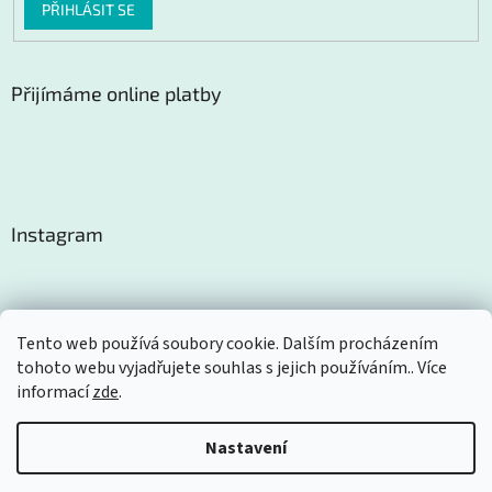
PŘIHLÁSIT SE
Přijímáme online platby
Instagram
Tento web používá soubory cookie. Dalším procházením
tohoto webu vyjadřujete souhlas s jejich používáním.. Více
Sledovat na Instagramu
informací
zde
.
Nastavení
Vytvořil Shoptet