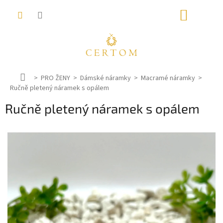
Přejít
NÁKUP
na
obsah
KOŠÍK
D
PRO ŽENY
Dámské náramky
Macramé náramky
Ručně pletený náramek s opálem
o
m
Ručně pletený náramek s opálem
ů