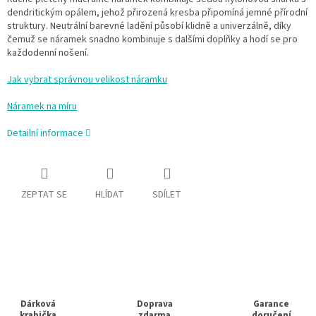
dendritickým opálem, jehož přirozená kresba připomíná jemné přírodní
struktury. Neutrální barevné ladění působí klidně a univerzálně, díky
čemuž se náramek snadno kombinuje s dalšími doplňky a hodí se pro
každodenní nošení.
Jak vybrat správnou velikost náramku
Náramek na míru
Detailní informace
ZEPTAT SE
HLÍDAT
SDÍLET
Dárková
Doprava
Garance
krabička
zdarma
doručení