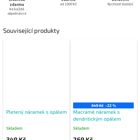
zdarma
od 1000 Kč
Rychlost dodání
Ke každé
objednávce
Související produkty
349 Kč
–22 %
Pletený náramek s opálem
Macramé náramek s
dendritickým opálem
Skladem
Skladem
349 Kč
269 Kč