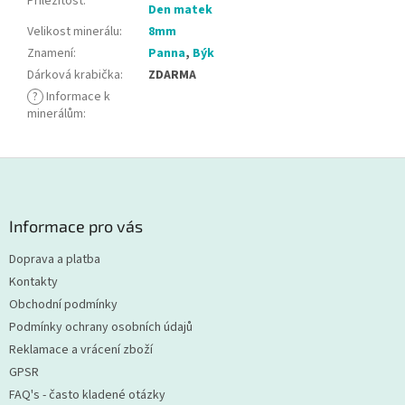
Příležitost
:
Den matek
Velikost minerálu
:
8mm
Znamení
:
Panna
,
Býk
Dárková krabička
:
ZDARMA
?
Informace k
minerálům
:
Z
á
p
a
Informace pro vás
t
Doprava a platba
í
Kontakty
Obchodní podmínky
Podmínky ochrany osobních údajů
Reklamace a vrácení zboží
GPSR
FAQ's - často kladené otázky