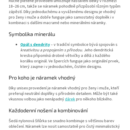
Ručně pletené provedení umožňuje nastavení délky v rozmezí
18–26 cm, takže se náramek pohodlně přizpůsobí různým typům
zápěstí. Díky jednoduchému a vyváženému designu je vhodný
pro ženy i muže a dobře funguje jako samostatný doplněk i v
kombinaci s dalšími macramé nebo minerálními náramky.
Symbolika minerálu
Opál s dendrity
– v tradiční symbolice bývá spojován s
kreativitou a propojením s přírodou
. Jeho dendritická
kresba připomíná drobné větvičky a dělá z každého
korálku originál. Ve špercích funguje jako originální prvek,
který zaujme i v jednoduchém, čistém designu.
Pro koho je náramek vhodný
Díky unisex provedení je náramek vhodný pro ženy i muže, kteří
preferují neutrální doplňky s přírodním detailem. Může být také
vkusnou volbou jako nenápadný
dárek
pro někoho blízkého.
Každodenní nošení a kombinování
Šedá nylonová šňůrka se snadno kombinuje s většinou barev
oblečení. Náramek lze nosit samostatně pro čistý minimalistický