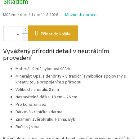
Skladem
cena:
Můžeme doručit do:
11.8.2026
Možnosti doručení
Přidat do košíku
Vyvážený přírodní detail v neutrálním
provedení
Materiál: šedá nylonová šňůrka
Minerály: Opál s dendrity – v tradiční symbolice spojovaný s
kreativitou a propojením s přírodou
Velikost minerálů: 8 mm
Nastavitelná délka: 18 cm – 26 cm
Pro koho: unisex
Dárková krabička zdarma
Znamení zvěrokruhu: Panna, Býk
Ruční výroba
Ručně pletený macramé náramek kombinuje šedou nylonovou šňůrku s