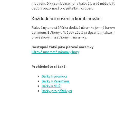
motivem. Díky symbolice hor a fialové barvě může být
osobní pozornost pro přítelkyni či dceru.
Každodenní nošení a kombinování
Fialová nylonová šňůrka dodává náramku jemný barevný
denimem. Stříbrný přívěsek zůstává decentní, takže n
provázkovými a stříbrnými náramky.
Dostupné také jako párové náramky:
Párové macramé náramky hory
Prohlédněte si také:
Dárky k promoci
Dárky k Valentýnu
Dárky k MDŽ
Dárky pro přítelkyni