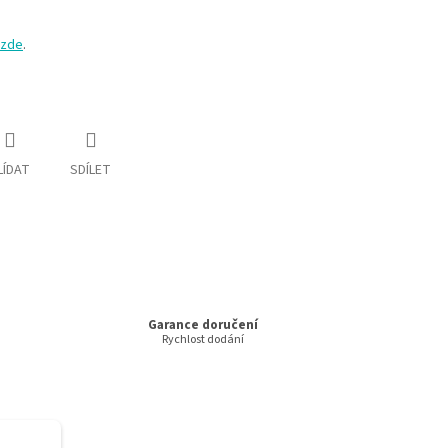
zde
.
LÍDAT
SDÍLET
Garance doručení
Rychlost dodání