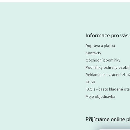
Z
á
p
a
t
Informace pro vás
í
Doprava a platba
Kontakty
Obchodní podmínky
Podmínky ochrany osobní
Reklamace a vrácení zbož
GPSR
FAQ's - často kladené ot
Moje objednávka
Přijímáme online p