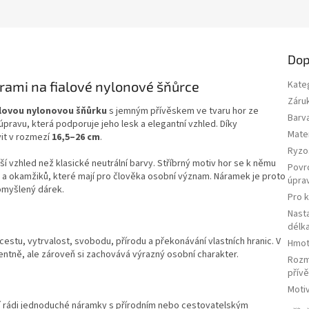
Dop
ami na fialové nylonové šňůrce
Kate
Záru
alovou nylonovou šňůrku
s jemným přívěskem ve tvaru hor ze
Barv
pravu, která podporuje jeho lesk a elegantní vzhled. Díky
Mater
it v rozmezí
16,5–26 cm
.
Ryzo
í vzhled než klasické neutrální barvy. Stříbrný motiv hor se k němu
Povr
i a okamžiků, které mají pro člověka osobní význam. Náramek je proto
úpra
omyšlený dárek.
Pro 
Nasta
délk
stu, vytrvalost, svobodu, přírodu a překonávání vlastních hranic. V
Hmot
tně, ale zároveň si zachovává výrazný osobní charakter.
Roz
přív
Moti
jí rádi jednoduché náramky s přírodním nebo cestovatelským