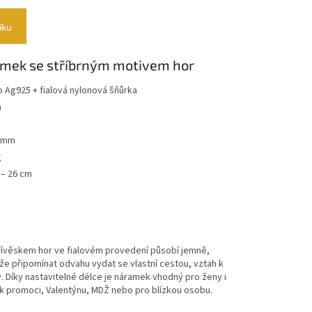
íku
mek se stříbrným motivem hor
ro Ag925 + fialová nylonová šňůrka
m
3 mm
g
 – 26 cm
ívěskem hor ve fialovém provedení působí jemně,
e připomínat odvahu vydat se vlastní cestou, vztah k
y. Díky nastavitelné délce je náramek vhodný pro ženy i
 k promoci, Valentýnu, MDŽ nebo pro blízkou osobu.