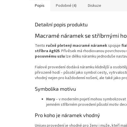
Popis
Podobné (4)
Diskuze
Detailní popis produktu
Macramé náramek se stříbrnými hor
Tento
ručně pletený macramé náramek
spojuje
fi
stříbra Ag925
. Přívěsek má rhodiovanou povrchovou ú
posuvnému uzlu
lze délku náramku jednoduše nastav
Fialové provedení dodává náramku klidnější a osobitějš
přirozeně hodí – působí jako symbol cesty, vytrvalost
vhodný nejen pro každodenní nošení, ale také jako pr
Symbolika motivu
Hory
– v moderním pojetí mohou symbolizovat ce
jemném stříbrném provedení působí motiv decen
Pro koho je náramek vhodný
Unisex provedení je vhodné pro ženy i muže, kteří ma