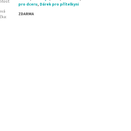
žitost
:
pro dceru
,
Dárek pro přítelkyni
ová
ZDARMA
ička
: