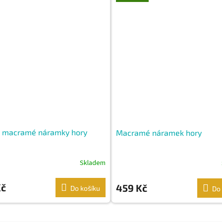
 macramé náramky hory
Macramé náramek hory
Skladem
Kč
459 Kč
Do košíku
Do 