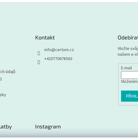
Kontakt
Odebíra
Vložte svů
info
@
certom.cz
našem e-s
+420770678563
E-mail
ch údajů
í
Vložením
ázky
PŘIHL
latby
Instagram