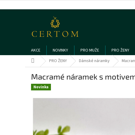
Přejít
na
obsah
AKCE
NOVINKY
PRO MUŽE
PRO ŽENY
Domů
PRO ŽENY
Dámské náramky
Macram
Macramé náramek s motivem
Novinka