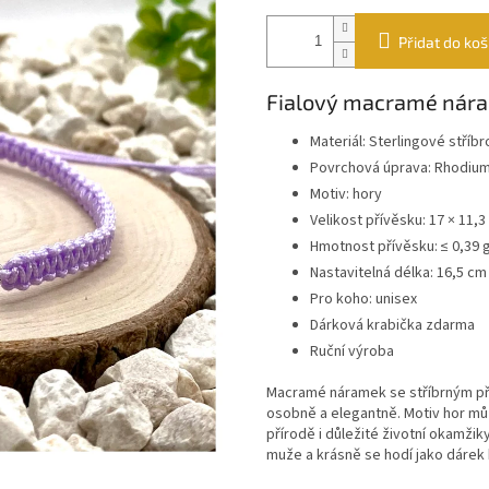
Přidat do koš
Fialový macramé nára
Materiál: Sterlingové stříb
Povrchová úprava: Rhodiu
Motiv: hory
Velikost přívěsku: 17 × 11,
Hmotnost přívěsku: ≤ 0,39 
Nastavitelná délka: 16,5 cm
Pro koho: unisex
Dárková krabička zdarma
Ruční výroba
Macramé náramek se stříbrným př
osobně a elegantně. Motiv hor můž
přírodě i důležité životní okamžik
muže a krásně se hodí jako dárek