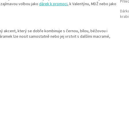
Příle
 zajímavou volbou jako
dárek k promoci
, k Valentýnu, MDŽ nebo jako
Dárk
krab
 akcent, který se dobře kombinuje s černou, bílou, béžovou i
áramek lze nosit samostatně nebo jej vrstvit s dalšími macramé,