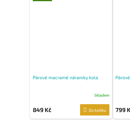
Párové macramé náramky kola
Párové
Skladem
849 Kč
799 
Do košíku