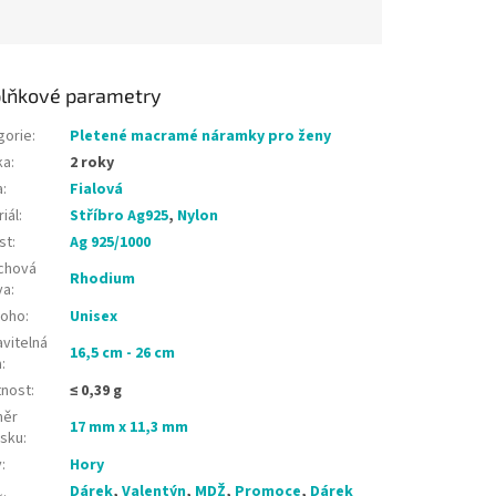
lňkové parametry
gorie
:
Pletené macramé náramky pro ženy
ka
:
2 roky
a
:
Fialová
iál
:
Stříbro Ag925
,
Nylon
st
:
Ag 925/1000
chová
Rhodium
va
:
koho
:
Unisex
vitelná
16,5 cm - 26 cm
a
:
nost
:
≤ 0,39 g
měr
17 mm x 11,3 mm
ěsku
:
v
:
Hory
Dárek
,
Valentýn
,
MDŽ
,
Promoce
,
Dárek