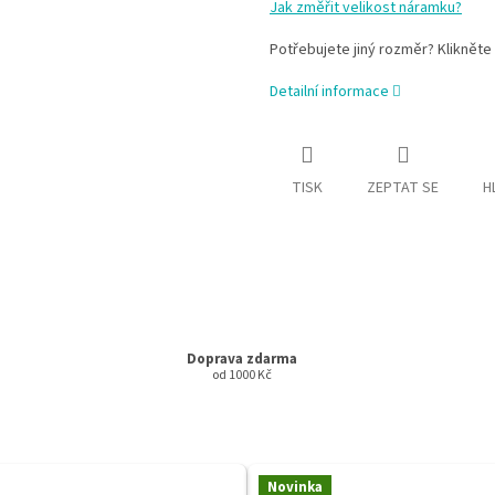
Jak změřit velikost náramku?
Potřebujete jiný rozměr? Klikněte
Detailní informace
TISK
ZEPTAT SE
H
Doprava zdarma
od 1000 Kč
Novinka