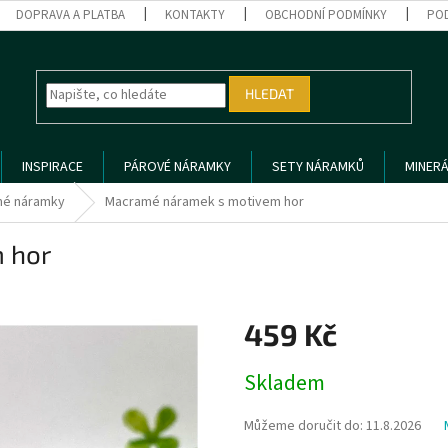
DOPRAVA A PLATBA
KONTAKTY
OBCHODNÍ PODMÍNKY
PO
HLEDAT
INSPIRACE
PÁROVÉ NÁRAMKY
SETY NÁRAMKŮ
MINERÁ
é náramky
Macramé náramek s motivem hor
 hor
459 Kč
Měrná
Skladem
cena:
Můžeme doručit do:
11.8.2026