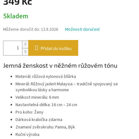
349 Kč
Měrná
Skladem
cena:
Můžeme doručit do:
12.8.2026
Možnosti doručení
Přidat do košíku
Jemná ženskost v něžném růžovém tónu
Materiál: růžová nylonová šňůrka
Minerál: Růžový jadeit Malaysia – tradičně spojovaný se
symbolikou lásky a harmonie
Velikost minerálu: 6 mm
Nastavitelná délka: 16 cm – 24 cm
Pro koho: Ženy
Dárková krabička zdarma
Znamení zvěrokruhu: Panna, Býk
Ruční výroba