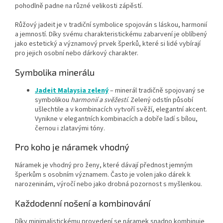
pohodlně padne na různé velikosti zápěstí.
Růžový jadeit je v tradiční symbolice spojován s láskou, harmonií
a jemností. Díky svému charakteristickému zabarvení je oblíbený
jako estetický a významový prvek šperků, které si lidé vybírají
pro jejich osobní nebo dárkový charakter.
Symbolika minerálu
Jadeit Malaysia zelený
– minerál tradičně spojovaný se
symbolikou
harmonií a svěžestí
. Zelený odstín působí
ušlechtile a v kombinacích vytvoří svěží, elegantní akcent.
Vynikne v elegantních kombinacích a dobře ladí s bílou,
černou i zlatavými tóny.
Pro koho je náramek vhodný
Náramek je vhodný pro ženy, které dávají přednost jemným
šperkům s osobním významem. Často je volen jako dárek k
narozeninám, výročí nebo jako drobná pozornost s myšlenkou.
Každodenní nošení a kombinování
Díky minimalistickému provedení se náramek snadno kombinuje