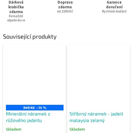
Dárková
Doprava
Garance
krabička
zdarma
doručení
zdarma
od 1000 Kč
Rychlost dodání
Ke každé
objednávce
Související produkty
349 Kč
–14 %
Minerální náramek z
Stříbrný náramek - jadeit
růžového jadeitu
malaysia zelený
Skladem
Skladem