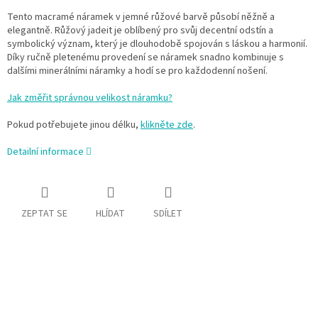
Tento macramé náramek v jemné růžové barvě působí něžně a
elegantně. Růžový jadeit je oblíbený pro svůj decentní odstín a
symbolický význam, který je dlouhodobě spojován s láskou a harmonií.
Díky ručně pletenému provedení se náramek snadno kombinuje s
dalšími minerálními náramky a hodí se pro každodenní nošení.
Jak změřit správnou velikost náramku?
Pokud potřebujete jinou délku,
klikněte zde
.
Detailní informace
ZEPTAT SE
HLÍDAT
SDÍLET