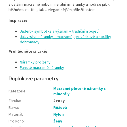
s dalšími macramé nebo minerálními náramky a hodí se jak k
běžnému outfitu, tak k elegantnějším příležitostem.
Inspirace:
Jadeit – symbolika a význam v tradičním pojetí
Jak vrstvit náramky – macramé, provázkové a korálky
dohromady
Prohlédněte si také:
Náramky pro ženy
Pánské macramé náramky
Doplňkové parametry
Macramé pletené náramky s
Kategorie
:
minerály
Záruka
:
2 roky
Barva
:
Růžová
Materiál
:
Nylon
Pro koho
:
Ženy