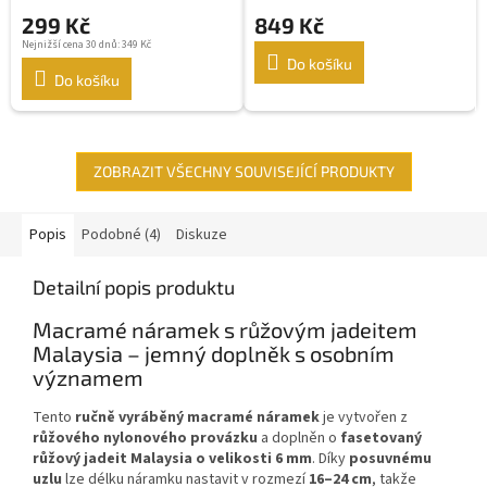
299 Kč
849 Kč
Nejnižší cena 30 dnů: 349 Kč
Do košíku
Do košíku
ZOBRAZIT VŠECHNY SOUVISEJÍCÍ PRODUKTY
Popis
Podobné (4)
Diskuze
Detailní popis produktu
Macramé náramek s růžovým jadeitem
Malaysia – jemný doplněk s osobním
významem
Tento
ručně vyráběný macramé náramek
je vytvořen z
růžového nylonového provázku
a doplněn o
fasetovaný
růžový jadeit Malaysia o velikosti 6 mm
. Díky
posuvnému
uzlu
lze délku náramku nastavit v rozmezí
16–24 cm
, takže