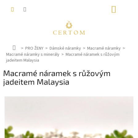
Přejít
NÁKUP
na
obsah
KOŠÍK
D
PRO ŽENY
Dámské náramky
Macramé náramky
Macramé náramky s minerály
o
Macramé náramek s růžovým
jadeitem Malaysia
m
ů
Macramé náramek s růžovým
jadeitem Malaysia