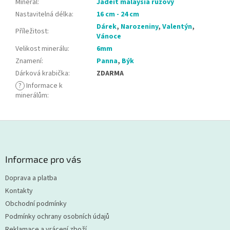
Minerál
:
Jadeit malaysia růžový
Nastavitelná délka
:
16 cm - 24 cm
Dárek
,
Narozeniny
,
Valentýn
,
Příležitost
:
Vánoce
Velikost minerálu
:
6mm
Znamení
:
Panna
,
Býk
Dárková krabička
:
ZDARMA
?
Informace k
minerálům
:
Z
á
p
a
Informace pro vás
t
Doprava a platba
í
Kontakty
Obchodní podmínky
Podmínky ochrany osobních údajů
Reklamace a vrácení zboží