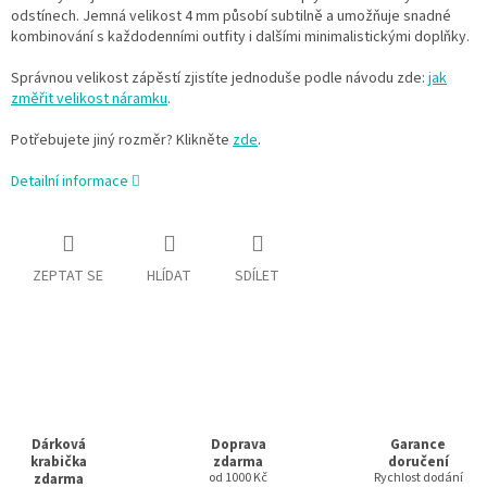
odstínech. Jemná velikost 4 mm působí subtilně a umožňuje snadné
kombinování s každodenními outfity i dalšími minimalistickými doplňky.
Správnou velikost zápěstí zjistíte jednoduše podle návodu zde:
jak
změřit velikost náramku
.
Potřebujete jiný rozměr? Klikněte
zde
.
Detailní informace
ZEPTAT SE
HLÍDAT
SDÍLET
Dárková
Doprava
Garance
krabička
zdarma
doručení
zdarma
od 1000 Kč
Rychlost dodání