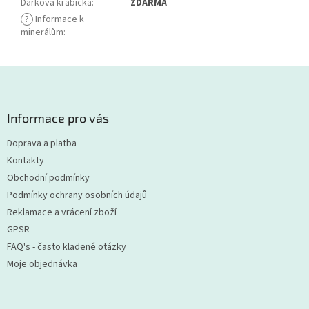
Dárková krabička
:
ZDARMA
?
Informace k
minerálům
:
Z
á
p
a
Informace pro vás
t
Doprava a platba
í
Kontakty
Obchodní podmínky
Podmínky ochrany osobních údajů
Reklamace a vrácení zboží
GPSR
FAQ's - často kladené otázky
Moje objednávka