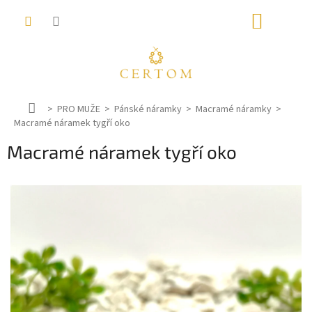
Přejít
NÁKUP
na
obsah
KOŠÍK
D
PRO MUŽE
Pánské náramky
Macramé náramky
Macramé náramek tygří oko
o
m
Macramé náramek tygří oko
ů