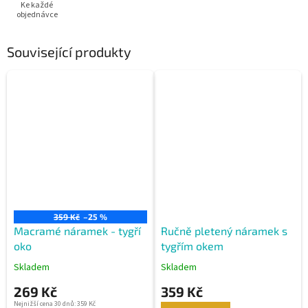
Ke každé
objednávce
Související produkty
359 Kč
–25 %
Macramé náramek - tygří
Ručně pletený náramek s
oko
tygřím okem
Skladem
Skladem
269 Kč
359 Kč
Nejnižší cena 30 dnů: 359 Kč