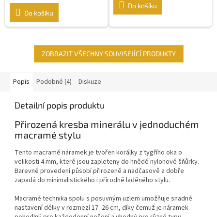
Do košíku
Do košíku
ZOBRAZIT VŠECHNY SOUVISEJÍCÍ PRODUKTY
Popis
Podobné (4)
Diskuze
Detailní popis produktu
Přirozená kresba minerálu v jednoduchém
macramé stylu
Tento macramé náramek je tvořen korálky z tygřího oka o
velikosti 4 mm, které jsou zapleteny do hnědé nylonové šňůrky.
Barevné provedení působí přirozeně a nadčasově a dobře
zapadá do minimalistického i přírodně laděného stylu.
Macramé technika spolu s posuvným uzlem umožňuje snadné
nastavení délky v rozmezí 17–26 cm, díky čemuž je náramek
pohodlný pro každodenní nošení a vhodný pro různé typy