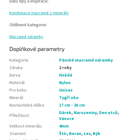
Další tipy a inspirace:
Kombinace macramé s minerály
Oblíbené kategorie:
Macramé náramky
Doplňkové parametry
Kategorie
:
Pánské macramé náramky
Záruka
:
2 roky
Barva
:
Hnědá
Materiál
:
Nylon
Pro koho
:
Unisex
Minerál
:
Tygří oko
Nastavitelná délka
:
17 cm - 26 cm
Dárek
,
Narozeniny
,
Den otců
,
Příležitost
:
Vánoce
Velikost minerálu
:
4mm
Znamení
:
Štír
,
Beran
,
Lev
,
Býk