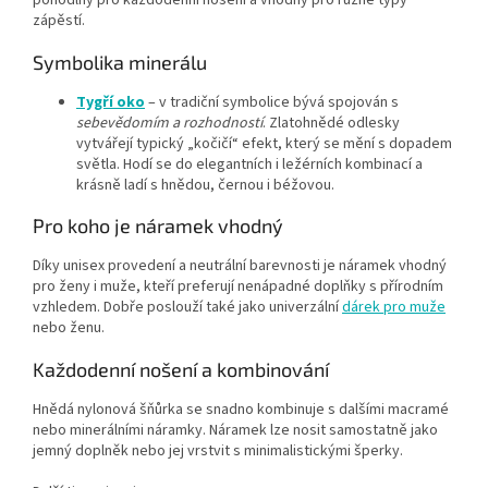
zápěstí.
Symbolika minerálu
Tygří oko
– v tradiční symbolice bývá spojován s
sebevědomím a rozhodností
. Zlatohnědé odlesky
vytvářejí typický „kočičí“ efekt, který se mění s dopadem
světla. Hodí se do elegantních i ležérních kombinací a
krásně ladí s hnědou, černou i béžovou.
Pro koho je náramek vhodný
Díky unisex provedení a neutrální barevnosti je náramek vhodný
pro ženy i muže, kteří preferují nenápadné doplňky s přírodním
vzhledem. Dobře poslouží také jako univerzální
dárek pro muže
nebo ženu.
Každodenní nošení a kombinování
Hnědá nylonová šňůrka se snadno kombinuje s dalšími macramé
nebo minerálními náramky. Náramek lze nosit samostatně jako
jemný doplněk nebo jej vrstvit s minimalistickými šperky.