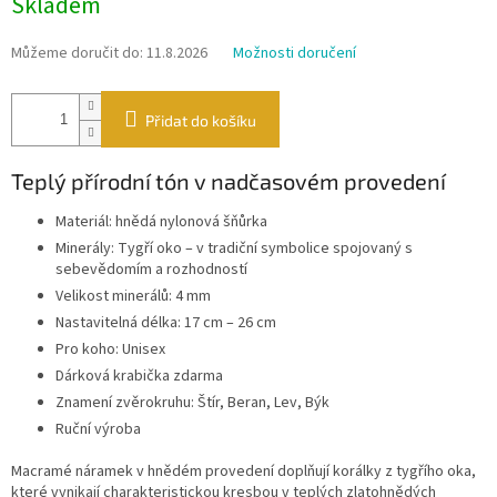
Skladem
cena:
Můžeme doručit do:
11.8.2026
Možnosti doručení
Přidat do košíku
Teplý přírodní tón v nadčasovém provedení
Materiál: hnědá nylonová šňůrka
Minerály: Tygří oko – v tradiční symbolice spojovaný s
sebevědomím a rozhodností
Velikost minerálů: 4 mm
Nastavitelná délka: 17 cm – 26 cm
Pro koho: Unisex
Dárková krabička zdarma
Znamení zvěrokruhu: Štír, Beran, Lev, Býk
Ruční výroba
Macramé náramek v hnědém provedení doplňují korálky z tygřího oka,
které vynikají charakteristickou kresbou v teplých zlatohnědých