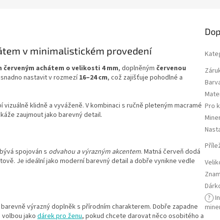
Dop
tem v minimalistickém provedení
Kate
 červeným achátem o velikosti 4 mm
, doplněným
červenou
Záru
 snadno nastavit v rozmezí
16–24 cm
, což zajišťuje pohodlné a
Barv
Mater
 vizuálně klidně a vyváženě. V kombinaci s ručně pleteným macramé
Pro 
káže zaujmout jako barevný detail.
Miner
Nasta
Příle
 bývá spojován s
odvahou a výrazným akcentem
. Matná červeň dodá
ově. Je ideální jako moderní barevný detail a dobře vynikne vedle
Velik
Znam
Dárk
?
I
le barevně výrazný doplněk s přírodním charakterem. Dobře zapadne
mine
u volbou jako
dárek pro ženu
, pokud chcete darovat něco osobitého a