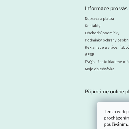
t
Informace pro vás
í
Doprava a platba
Kontakty
Obchodní podmínky
Podmínky ochrany osobní
Reklamace a vrácení zbož
GPSR
FAQ's - často kladené ot
Moje objednávka
Přijímáme online p
Tento web po
procházením 
používáním..