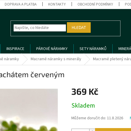
DOPRAVA A PLATBA
KONTAKTY
OBCHODNÍ PODMÍNKY
PO
HLEDAT
INSPIRACE
PÁROVÉ NÁRAMKY
SETY NÁRAMKŮ
MINERÁ
é náramky
Macramé náramky s minerály
Macramé pletený nár
 achátem červeným
369 Kč
Měrná
Skladem
cena:
Můžeme doručit do:
11.8.2026