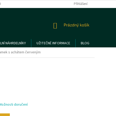
DMÍNKY OCHRANY OSOBNÍCH ÚDAJŮ
REKLAMACE A VRÁCENÍ ZBOŽÍ
Přihlášení
NÁKUPNÍ
Prázdný košík
KOŠÍK
LNÍ NÁHRDELNÍKY
UŽITEČNÉ INFORMACE
BLOG
amek s achátem červeným
Možnosti doručení