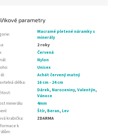
lňkové parametry
Macramé pletené náramky s
gorie
:
minerály
ka
:
2 roky
a
:
Červená
iál
:
Nylon
koho
:
Unisex
ál
:
Achát červený matný
vitelná délka
:
16 cm - 24 cm
Dárek
,
Narozeniny
,
Valentýn
,
žitost
:
Vánoce
ost minerálu
:
4mm
ení
:
Štír
,
Beran
,
Lev
ová krabička
:
ZDARMA
nformace k
rálům
: