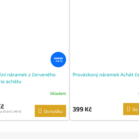
349 Kč
–14 %
lní náramek z červeného
Provázkový náramek Achát č
ho achátu
Skladem
Kč
399 Kč
Do 
Do košíku
na 30 dnů: 349 Kč