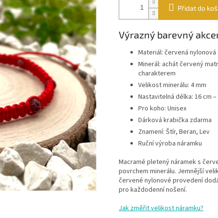
Přidat do koš
Výrazný barevný akce
Materiál: červená nylonová
Minerál: achát červený mat
charakterem
Velikost minerálu: 4 mm
Nastavitelná délka: 16 cm –
Pro koho: Unisex
Dárková krabička zdarma
Znamení: Štír, Beran, Lev
Ruční výroba náramku
Macramé pletený náramek s čer
povrchem minerálu. Jemnější veli
červené nylonové provedení dodáv
pro každodenní nošení.
Jak změřit velikost náramku?