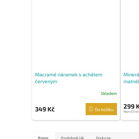
Macramé náramek s achátem
Minerá
červeným
matné
Skladem
299 
349 Kč
Do košíku
Nejnižší ce
Popis
Podobné (4)
Diskuze