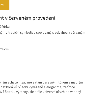
íku
nt v červeném provedení
 šňůrka
ný – v tradiční symbolice spojovaný s odvahou a výrazným
 24 cm
veným achátem zaujme sytým barevným tónem a matným
kost korálků působí vyváženě a elegantně, zatímco
á šperku výrazný, ale stále univerzální vzhled vhodný