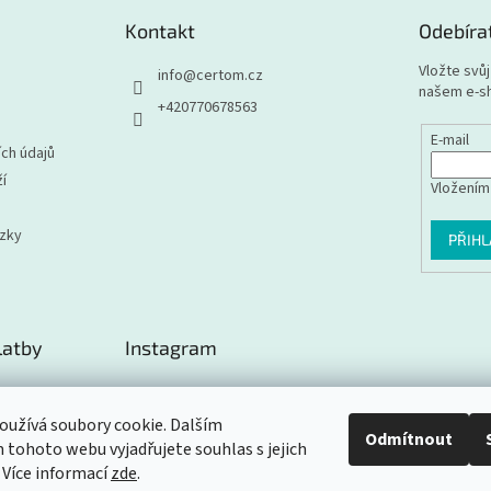
Kontakt
Odebíra
Vložte svů
info
@
certom.cz
našem e-s
+420770678563
E-mail
ch údajů
í
Vložením
ázky
PŘIHL
latby
Instagram
užívá soubory cookie. Dalším
Odmítnout
tohoto webu vyjadřujete souhlas s jejich
Sledovat na Instagramu
 Více informací
zde
.