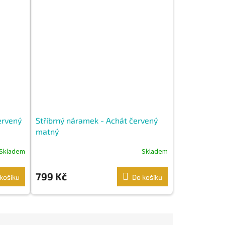
ervený
Stříbrný náramek - Achát červený
matný
Skladem
Skladem
799 Kč
košíku
Do košíku