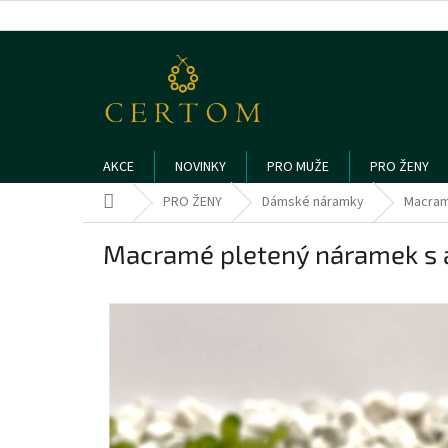
Přejít
na
obsah
AKCE
NOVINKY
PRO MUŽE
PRO ŽENY
Domů
PRO ŽENY
Dámské náramky
Macram
Macramé pletený náramek s