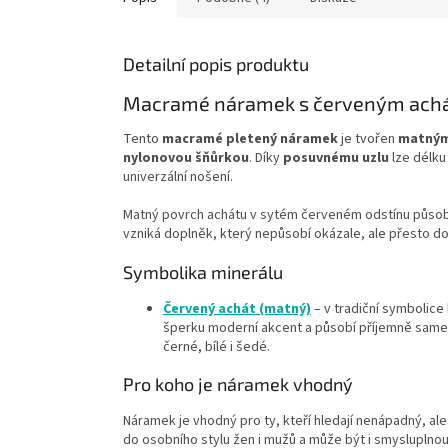
Detailní popis produktu
Macramé náramek s červeným achá
Tento
macramé pletený náramek
je tvořen
matným
nylonovou šňůrkou
. Díky
posuvnému uzlu
lze délku
univerzální nošení.
Matný povrch achátu v sytém červeném odstínu působí
vzniká doplněk, který nepůsobí okázale, ale přesto do
Symbolika minerálu
Červený achát (matný)
– v tradiční symbolice
šperku moderní akcent a působí příjemně samet
černé, bílé i šedé.
Pro koho je náramek vhodný
Náramek je vhodný pro ty, kteří hledají nenápadný, a
do osobního stylu žen i mužů a může být i smysluplno