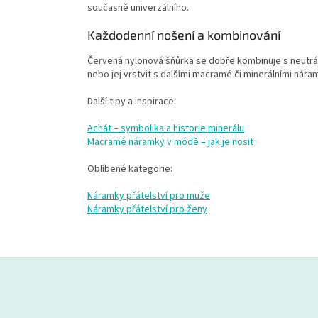
současně univerzálního.
Každodenní nošení a kombinování
Červená nylonová šňůrka se dobře kombinuje s neutrál
nebo jej vrstvit s dalšími macramé či minerálními nára
Další tipy a inspirace:
Achát – symbolika a historie minerálu
Macramé náramky v módě – jak je nosit
Oblíbené kategorie:
Náramky přátelství pro muže
Náramky přátelství pro ženy
Z
á
p
a