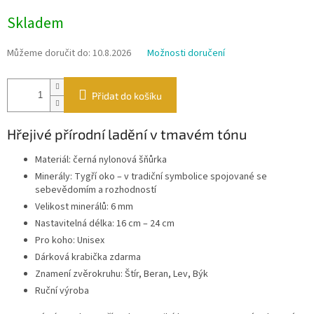
Měrná
Skladem
cena:
Můžeme doručit do:
10.8.2026
Možnosti doručení
Přidat do košíku
Hřejivé přírodní ladění v tmavém tónu
Materiál: černá nylonová šňůrka
Minerály: Tygří oko – v tradiční symbolice spojované se
sebevědomím a rozhodností
Velikost minerálů: 6 mm
Nastavitelná délka: 16 cm – 24 cm
Pro koho: Unisex
Dárková krabička zdarma
Znamení zvěrokruhu: Štír, Beran, Lev, Býk
Ruční výroba