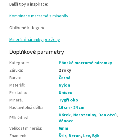
Další tipy a inspirace:
Kombinace macramé s minerály
Oblíbené kategorie:
Minerální náramky pro ženy
Doplňkové parametry
Kategorie
:
Pánské macramé náramky
Záruka
:
2 roky
Barva
:
Černá
Materiál
:
Nylon
Pro koho
:
Unisex
Minerál
:
Tygří oko
Nastavitelná délka
:
16 cm - 24 cm
Dárek
,
Narozeniny
,
Den otců
,
Příležitost
:
Vánoce
Velikost minerálu
:
6mm
Znamení
:
Štír
,
Beran
,
Lev
,
Býk