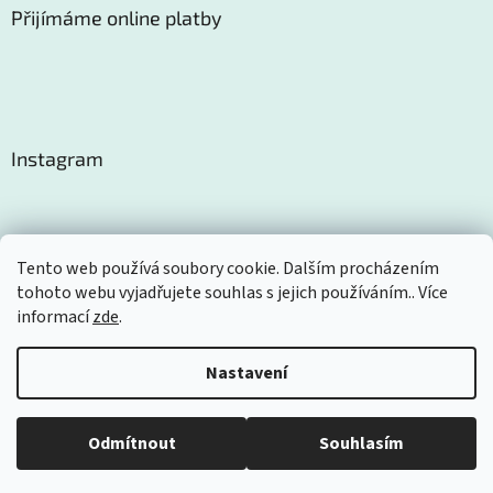
Přijímáme online platby
Instagram
Tento web používá soubory cookie. Dalším procházením
tohoto webu vyjadřujete souhlas s jejich používáním.. Více
Sledovat na Instagramu
informací
zde
.
Nastavení
Vytvořil Shoptet
Odmítnout
Souhlasím
Copyright 2026
Certom
. Všechna práva vyhrazena.