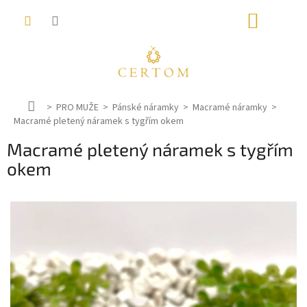
Přejít
NÁKUP
na
obsah
KOŠÍK
D
PRO MUŽE
Pánské náramky
Macramé náramky
Macramé pletený náramek s tygřím okem
o
m
Macramé pletený náramek s tygřím
ů
okem