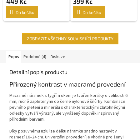
449 Kč
399 Kč
Do košíku
Do košíku
ZOBRAZIT VŠECHNY SOUVISEJÍCÍ PRODUKTY
Popis
Podobné (4)
Diskuze
Detailní popis produktu
Přirozený kontrast v macramé provedení
Macramé náramek s tygřím okem je tvořen korálky o velikosti 6
mm, ručně zapletenými do černé nylonové šňůrky. Kombinace
pevného pletení a minerálu s charakteristickými zlatohnědými
odlesky vytváří výrazný, ale vyvážený doplněk inspirovaný
přírodními barvami.
Díky posuvnému uzlu lze délku náramku snadno nastavit v
rozmezí 16–24 cm. Univerzální provedení je vhodné pro ženy i