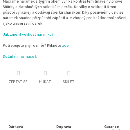
Macramé náramek s tygřím okem vyniká kontrastem tmavé nylonové
šňůrky a zlatohnědých odlesků minerálu. Korálky o velikosti 6 mm
působí výrazněji a dodávají šperku charakter. Díky posuvnému uzlu se
náramek snadno přizpůsobí zápěstí a je vhodný pro každodenní nošení
i jako univerzální dárek.
Jak změřit velikost náramku?
Potřebujete jiný rozměr? Klikněte
zde
.
Detailní informace
ZEPTAT SE
HLÍDAT
SDÍLET
Dárková
Doprava
Garance