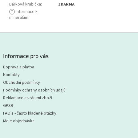
Dárková krabička
:
ZDARMA
?
Informace k
minerálům
:
Z
á
p
a
Informace pro vás
t
Doprava a platba
í
Kontakty
Obchodní podmínky
Podmínky ochrany osobních údajů
Reklamace a vrácení zboží
GPSR
FAQ's - často kladené otázky
Moje objednávka