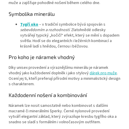
muže a zajišťuje pohodlné nošení během celého dne.
Symbolika minerálu
Tygří oko
– v tradiční symbolice bývá spojován s
sebevědomím a rozhodností
. Zlatohnědé odlesky
vytvářejí typický „kočičí“ efekt, který se mění s dopadem
světla. Hodí se do elegantních i ležérních kombinací a
krásně ladí s hnědou, černou i béžovou.
Pro koho je náramek vhodný
Díky unisex provedení a výraznějšímu minerálu je náramek
vhodný jako každodenní doplněk i jako stylový
dárek pro muže
.
Ocení jej ti, kteří preferují přírodní motivy a minimalistický design
s charakterem.
Každodenní nošení a kombinování
Náramek lze nosit samostatně nebo kombinovat s dalšími
macramé či minerálními šperky. Černé nylonové provedení
vytváří elegantní základ, který zvýrazňuje kresbu tygřího oka a
snadno se sladí s formálním i volnočasovým outfitem.