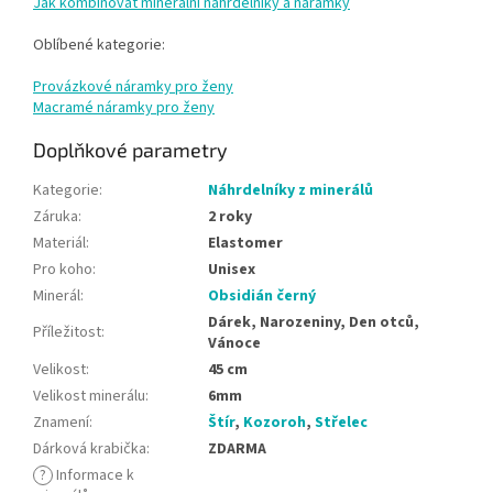
Jak kombinovat minerální náhrdelníky a náramky
Oblíbené kategorie:
Provázkové náramky pro ženy
Macramé náramky pro ženy
Doplňkové parametry
Kategorie
:
Náhrdelníky z minerálů
Záruka
:
2 roky
Materiál
:
Elastomer
Pro koho
:
Unisex
Minerál
:
Obsidián černý
Dárek, Narozeniny, Den otců,
Příležitost
:
Vánoce
Velikost
:
45 cm
Velikost minerálu
:
6mm
Znamení
:
Štír
,
Kozoroh
,
Střelec
Dárková krabička
:
ZDARMA
?
Informace k