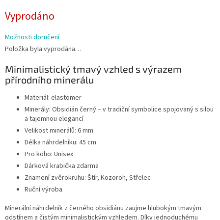
Měrná
Vyprodáno
cena:
Možnosti doručení
Položka byla vyprodána…
Minimalistický tmavý vzhled s výrazem
přírodního minerálu
Materiál: elastomer
Minerály: Obsidián černý – v tradiční symbolice spojovaný s silou
a tajemnou elegancí
Velikost minerálů: 6 mm
Délka náhrdelníku: 45 cm
Pro koho: Unisex
Dárková krabička zdarma
Znamení zvěrokruhu: Štír, Kozoroh, Střelec
Ruční výroba
Minerální náhrdelník z černého obsidiánu zaujme hlubokým tmavým
odstínem a čistým minimalistickým vzhledem. Díky jednoduchému