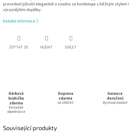
provedení působí elegantně a snadno se kombinuje s běžným stylem i
výraznějšími doplňky.
Detailní informace
ZEPTAT SE
HLÍDAT
SDÍLET
Dárková
Doprava
Garance
krabička
zdarma
doručení
zdarma
od 1000 Kč
Rychlost dodání
Ke každé
objednávce
Související produkty