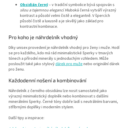
Obsidián černý
– v tradiční symbolice bývá spojován s
silou a tajemnou elegancí
. Hluboká černá vytváří výrazný
kontrast a působí velmi čistě a elegantně. V špercích
působí čistě a luxusně a je skvělý jako základ pro
kontrastní kombinace.
Pro koho je náhrdelník vhodný
Díky unisex provedení je náhrdelník vhodný pro ženy i muže. Hodí
se pro každého, kdo má rád minimalistické šperky v tmavých
tónech a přírodní minerály s jednoduchým vzhledem. Může
posloužit také jako stylový
dárek pro muže
nebo originální dárek
pro ženu.
Každodenní nošení a kombinování
Náhrdelník z černého obsidiánu lze nosit samostatně jako
výrazný minimalistický doplněk nebo kombinovat s dalšími
minerálními šperky. Černé tóny dobře ladí s neutrálními barvami,
stříbrnými doplňky i moderním stylem.
Další tipy a inspirace: