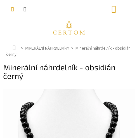
Přejít
NÁKUP
na
obsah
KOŠÍK
D
MINERÁLNÍ NÁHRDELNÍKY
Minerální náhrdelník - obsidián
černý
o
m
Minerální náhrdelník - obsidián
ů
černý