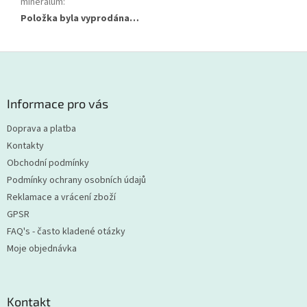
minerálům
:
Položka byla vyprodána…
Z
á
p
a
Informace pro vás
t
Doprava a platba
í
Kontakty
Obchodní podmínky
Podmínky ochrany osobních údajů
Reklamace a vrácení zboží
GPSR
FAQ's - často kladené otázky
Moje objednávka
Kontakt