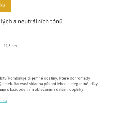
íku
ých a neutrálních tónů
 – 22,5 cm
ství kombinuje tři jemné odstíny, které dohromady
ný celek. Barevná skladba působí lehce a elegantně, díky
je s každodenním oblečením i dalšími doplňky.
amku