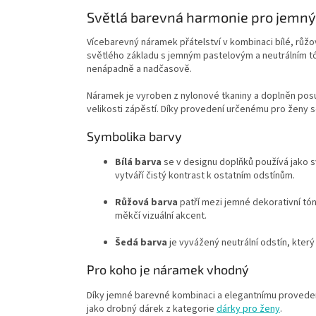
Světlá barevná harmonie pro jemný
Vícebarevný náramek přátelství v kombinaci bílé, růž
světlého základu s jemným pastelovým a neutrálním t
nenápadně a nadčasově.
Náramek je vyroben z nylonové tkaniny a doplněn po
velikosti zápěstí. Díky provedení určenému pro ženy 
Symbolika barvy
Bílá barva
se v designu doplňků používá jako s
vytváří čistý kontrast k ostatním odstínům.
Růžová barva
patří mezi jemné dekorativní tó
měkčí vizuální akcent.
Šedá barva
je vyvážený neutrální odstín, který
Pro koho je náramek vhodný
Díky jemné barevné kombinaci a elegantnímu provede
jako drobný dárek z kategorie
dárky pro ženy
.