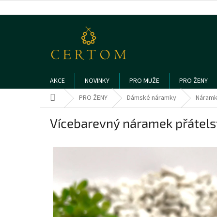
Přejít
na
obsah
AKCE
NOVINKY
PRO MUŽE
PRO ŽENY
Domů
PRO ŽENY
Dámské náramky
Náramky
Vícebarevný náramek přátelstv