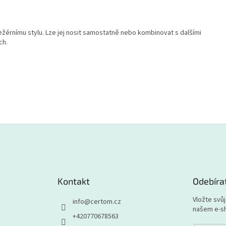
ežérnímu stylu. Lze jej nosit samostatně nebo kombinovat s dalšími
ch.
Kontakt
Odebíra
Vložte svů
info
@
certom.cz
našem e-s
+420770678563