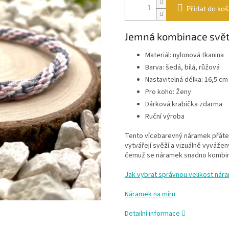
Přidat do koš
Jemná kombinace světl
Materiál: nylonová tkanina
Barva: šedá, bílá, růžová
Nastavitelná délka: 16,5 cm
Pro koho: Ženy
Dárková krabička zdarma
Ruční výroba
Tento vícebarevný náramek přátel
vytvářejí svěží a vizuálně vyváže
čemuž se náramek snadno kombinu
Jak vybrat správnou velikost nár
Náramek na míru
Detailní informace