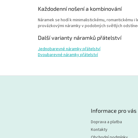
Každodenní nošení a kombinování
Náramek se hodí k minimalistickému, romantickému i l
provázkovými náramky v podobných světlých odstíne
Další varianty náramků přátelství
Jednobarevné náramky přátelství
Dvoubarevné náramky přátelství
Z
á
p
a
t
Informace pro vás
í
Doprava a platba
Kontakty
Obchodní podmínky