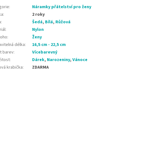
gorie
:
Náramky přátelství pro ženy
ka
:
2 roky
a
:
Šedá
,
Bílá
,
Růžová
iál
:
Nylon
koho
:
Ženy
vitelná délka
:
16,5 cm - 22,5 cm
t barev
:
Vícebarevný
žitost
:
Dárek
,
Narozeniny
,
Vánoce
ová krabička
:
ZDARMA