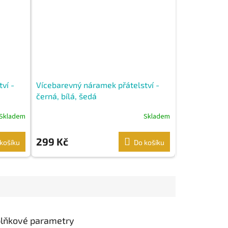
ví -
Vícebarevný náramek přátelství -
černá, bílá, šedá
Skladem
Skladem
299 Kč
košíku
Do košíku
lňkové parametry