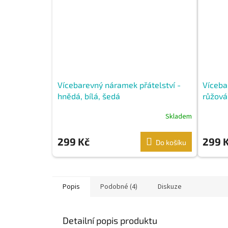
Vícebarevný náramek přátelství -
Víceba
hnědá, bílá, šedá
růžová,
Skladem
299 Kč
299 
Do košíku
Popis
Podobné (4)
Diskuze
Detailní popis produktu