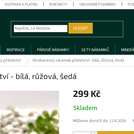
DOPRAVA A PLATBA
KONTAKTY
OBCHODNÍ PODMÍNKY
PO
HLEDAT
INSPIRACE
PÁROVÉ NÁRAMKY
SETY NÁRAMKŮ
MINERÁ
 přátelství
Vícebarevný náramek přátelství - bílá, růžová, šedá
í - bílá, růžová, šedá
299 Kč
Měrná
Skladem
cena:
Můžeme doručit do:
12.8.2026