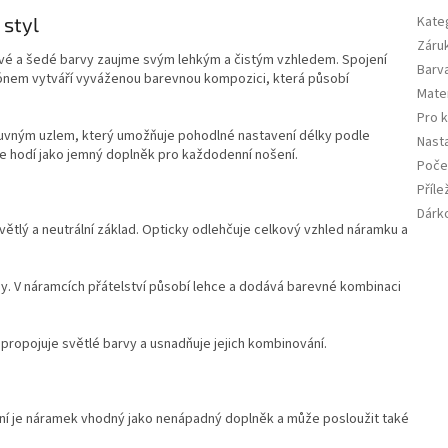
 styl
Kate
Záru
ové a šedé barvy zaujme svým lehkým a čistým vzhledem. Spojení
Barv
ónem vytváří vyváženou barevnou kompozici, která působí
Mater
Pro 
suvným uzlem, který umožňuje pohodlné nastavení délky podle
Nasta
se hodí jako jemný doplněk pro každodenní nošení.
Poče
Příle
Dárk
větlý a neutrální základ. Opticky odlehčuje celkový vzhled náramku a
ny. V náramcích přátelství působí lehce a dodává barevné kombinaci
 propojuje světlé barvy a usnadňuje jejich kombinování.
ní je náramek vhodný jako nenápadný doplněk a může posloužit také