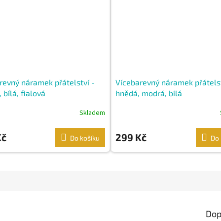
revný náramek přátelství -
Vícebarevný náramek přátelst
 bílá, fialová
hnědá, modrá, bílá
Skladem
Kč
299 Kč
Do košíku
Do 
Dop