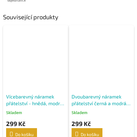
objednávce
Související produkty
Vícebarevný náramek
Dvoubarevný náramek
přátelství - hnědá, modrá,
přátelství černá a modrá –
bílá
symbol věrného přátelství
Skladem
Skladem
299 Kč
299 Kč
Do košíku
Do košíku