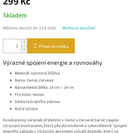
299 Kč
Měrná
Skladem
cena:
Můžeme doručit do:
12.8.2026
Možnosti doručení
Přidat do košíku
Výrazné spojení energie a rovnováhy
Materiál: nylonová šňůrka
Barva: černá, červená
Nastavitelná délka: 16 cm – 24 cm
Pro koho: Unisex
Dárková krabička zdarma
Ruční výroba
Dvoubarevný náramek přátelství v černé a červené barvě zaujme
výrazným kontrastem, který působí moderně a sebevědomě. Spojení
tmavého základu s výrazným akcentem vytváří doplněk, který se