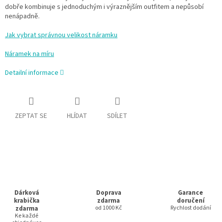
dobře kombinuje s jednoduchým i výraznějším outfitem a nepůsobí
nenápadně.
Jak vybrat správnou velikost náramku
Náramek na míru
Detailní informace
ZEPTAT SE
HLÍDAT
SDÍLET
Dárková
Doprava
Garance
krabička
zdarma
doručení
zdarma
od 1000 Kč
Rychlost dodání
Ke každé