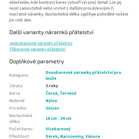
oblečením, kde kontrast barev vytvoří výrazný detail. Lze jej
nosit samostatně nebo vrstvit s dalšími provázkovými či
macramé náramky. Nastavitelná délka zajišťuje pohodlné nošení
po celý den.
Další varianty náramků přátelství
Jednobarevné náramky přátelství
Tříbarevné náramky přátelství
Doplňkové parametry
Dvoubarevné náramky přátelství pro
Kategorie
:
muže
Záruka
:
2 roky
Barva
:
Černá
,
Červená
Materiál
:
Nylon
Pro koho
:
Unisex
Nastavitelná
16 cm - 24 cm
délka
:
Počet barev
:
Vícebarevný
Příležitost
:
Dárek
,
Narozeniny
,
Vánoce