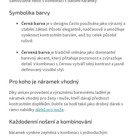
samostatně nebo v kombinaci s dalšími náramky.
Symbolika barvy
Černá barva
je v designu často používána jako výrazný a
stabilní základ. Působí elegantně, nadčasově a umožňuje
vyniknout kontrastním barvám, aniž by celek působil
rušivě.
Červená barva
je tradičně vnímána jako dominantní
barevný akcent, který přitahuje pozornost a zvýrazňuje
detail. V kombinaci s černou vytváří silný kontrast a jasně
definovaný vizuální styl.
Pro koho je náramek vhodný
Díky unisex provedení a výraznému barevnému ladění je
náramek vhodný pro ženy i muže, kteří dávají přednost
kontrastním doplňkům. Dobře se hodí také jako drobný dárek v
rámci nabídky
dárků pro muže
.
Každodenní nošení a kombinování
Náramek vynikne zejména v kombinaci s jednoduchým