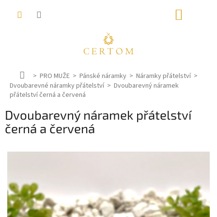
Přejít
NÁKUP
na
obsah
KOŠÍK
D
PRO MUŽE
Pánské náramky
Náramky přátelství
Dvoubarevné náramky přátelství
o
Dvoubarevný náramek
přátelství černá a červená
m
ů
Dvoubarevný náramek přátelství
černá a červená