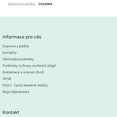
Dárková krabička
:
ZDARMA
Z
á
p
a
Informace pro vás
t
Doprava a platba
í
Kontakty
Obchodní podmínky
Podmínky ochrany osobních údajů
Reklamace a vrácení zboží
GPSR
FAQ's - často kladené otázky
Moje objednávka
Kontakt