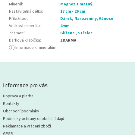
Minerál
:
Magnezit matný
Nastavitelná délka
:
17 cm - 26 cm
Příležitost
:
Dárek
,
Narozeniny
,
Vánoce
Velikost minerálu
:
4mm
Znamení
:
Blíženci
,
Střelec
Dárková krabička
:
ZDARMA
?
Informace k minerálům
:
Z
á
p
a
Informace pro vás
t
Doprava a platba
í
Kontakty
Obchodní podmínky
Podmínky ochrany osobních údajů
Reklamace a vrácení zboží
GPSR