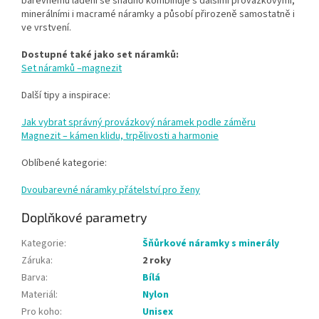
barevnému ladění se snadno kombinuje s dalšími provázkovými,
minerálními i macramé náramky a působí přirozeně samostatně i
ve vrstvení.
Dostupné také jako set náramků:
Set náramků –magnezit
Další tipy a inspirace:
Jak vybrat správný provázkový náramek podle záměru
Magnezit – kámen klidu, trpělivosti a harmonie
Oblíbené kategorie:
Dvoubarevné náramky přátelství pro ženy
Doplňkové parametry
Kategorie
:
Šňůrkové náramky s minerály
Záruka
:
2 roky
Barva
:
Bílá
Materiál
:
Nylon
Pro koho
:
Unisex