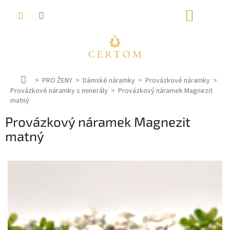
Přejít
NÁKUP
na
obsah
KOŠÍK
D
PRO ŽENY
Dámské náramky
Provázkové náramky
Provázkové náramky s minerály
o
Provázkový náramek Magnezit
matný
m
ů
Provázkový náramek Magnezit
matný