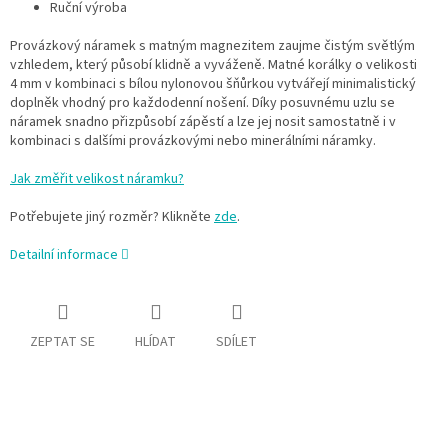
Ruční výroba
Provázkový náramek s matným magnezitem zaujme čistým světlým
vzhledem, který působí klidně a vyváženě. Matné korálky o velikosti
4 mm v kombinaci s bílou nylonovou šňůrkou vytvářejí minimalistický
doplněk vhodný pro každodenní nošení. Díky posuvnému uzlu se
náramek snadno přizpůsobí zápěstí a lze jej nosit samostatně i v
kombinaci s dalšími provázkovými nebo minerálními náramky.
Jak změřit velikost náramku?
Potřebujete jiný rozměr? Klikněte
zde
.
Detailní informace
ZEPTAT SE
HLÍDAT
SDÍLET