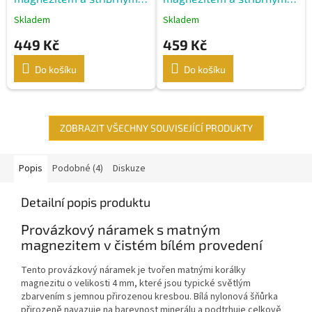
komponenty
prvky
Skladem
Skladem
449 Kč
459 Kč
Do košíku
Do košíku
ZOBRAZIT VŠECHNY SOUVISEJÍCÍ PRODUKTY
Popis
Podobné (4)
Diskuze
Detailní popis produktu
Provázkový náramek s matným
magnezitem v čistém bílém provedení
Tento provázkový náramek je tvořen matnými korálky
magnezitu o velikosti 4 mm, které jsou typické světlým
zbarvením s jemnou přirozenou kresbou. Bílá nylonová šňůrka
přirozeně navazuje na barevnost minerálu a podtrhuje celkově