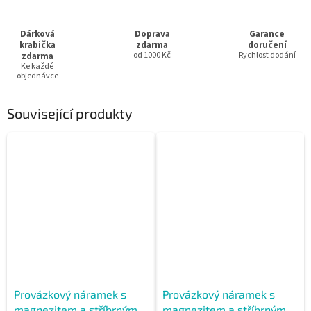
Dárková
Doprava
Garance
krabička
zdarma
doručení
zdarma
od 1000 Kč
Rychlost dodání
Ke každé
objednávce
Související produkty
Provázkový náramek s
Provázkový náramek s
magnezitem a stříbrnými
magnezitem a stříbrnými