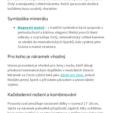
čistý a nenápadný vzhled náramku. Ruční zpracování dodává
každému kusu osobitý charakter.
Symbolika minerálu
Magnezit matný
– v tradiční symbolice bývá spojován s
jednoduchostí a klidnou elegancí
. Matný povrch tlumí
odlesky a zvýrazňuje čistý, minimalistický vzhled kamene.
Je ideální do minimalistických šperků, kde vynikne jeho
čistota a matná struktura.
Pro koho je náramek vhodný
Unisex provedení je vhodné pro ženy i muže, kteří dávají
přednost minimalistickým doplňkům v neutrálních tónech.
Náramek se často vybírá také jako
dárek pro ženu
, pokud
hledáte jemný šperk s přírodním původem a univerzálním
stylem.
Každodenní nošení a kombinování
Posuvný uzel umožňuje nastavení délky v rozmezí 17–26 cm,
takže se náramek pohodlně přizpůsobí zápěstí. Díky světlému