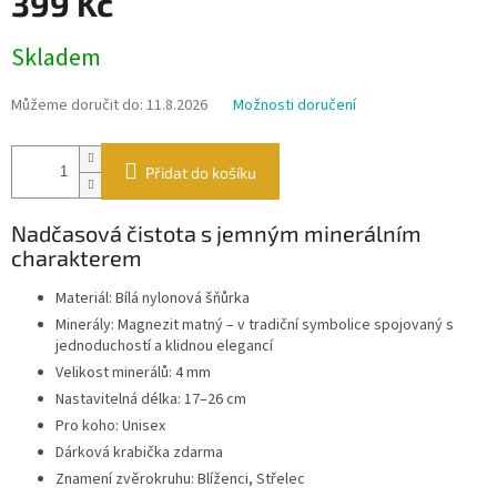
399 Kč
Měrná
Skladem
cena:
Můžeme doručit do:
11.8.2026
Možnosti doručení
Přidat do košíku
Nadčasová čistota s jemným minerálním
charakterem
Materiál: Bílá nylonová šňůrka
Minerály: Magnezit matný – v tradiční symbolice spojovaný s
jednoduchostí a klidnou elegancí
Velikost minerálů: 4 mm
Nastavitelná délka: 17–26 cm
Pro koho: Unisex
Dárková krabička zdarma
Znamení zvěrokruhu: Blíženci, Střelec