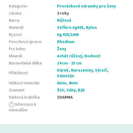
Kategorie
:
Provázkové náramky pro ženy
Záruka
:
2 roky
Barva
:
Růžová
Materiál
:
Stříbro Ag925
,
Nylon
Ryzost
:
Ag 925/1000
Povrchová úprava
:
Rhodium
Pro koho
:
Ženy
Minerál
:
Achát růžový
,
Rodonit
Nastavitelná délka
:
14 cm - 23 cm
Dárek
,
Narozeniny
,
Výročí
,
Příležitost
:
Valentýn
Velikost minerálu
:
6mm
,
4mm
Znamení
:
Štír
,
Váhy
,
Býk
Dárková krabička
:
ZDARMA
?
Informace k
minerálům
:
Z