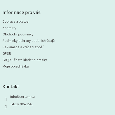
á
p
a
Informace pro vás
t
Doprava a platba
í
Kontakty
Obchodní podmínky
Podmínky ochrany osobních údajů
Reklamace a vrácení zboží
GPSR
FAQ's - často kladené otázky
Moje objednávka
Kontakt
info
@
certom.cz
+420770678563