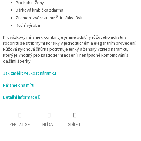
Pro koho: Ženy
Dárková krabička zdarma
Znamení zvěrokruhu: Štír, Váhy, Býk
Ruční výroba
Provázkový náramek kombinuje jemné odstíny růžového achátu a
rodonitu se stříbrnými korálky v jednoduchém a elegantním provedení.
Růžová nylonová šňůrka podtrhuje lehký a ženský vzhled náramku,
který je vhodný pro každodenní nošení i nenápadné kombinování s
dalšími šperky.
Jak změřit velikost náramku
Náramek na míru
Detailní informace
ZEPTAT SE
HLÍDAT
SDÍLET