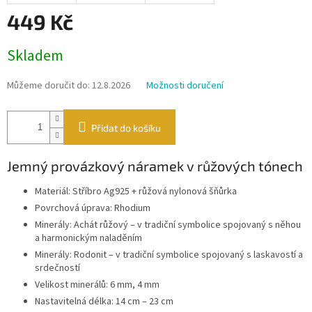
449 Kč
Měrná
Skladem
cena:
Můžeme doručit do:
12.8.2026
Možnosti doručení
Přidat do košíku
Jemný provázkový náramek v růžových tónech
Materiál: Stříbro Ag925 + růžová nylonová šňůrka
Povrchová úprava: Rhodium
Minerály: Achát růžový – v tradiční symbolice spojovaný s něhou
a harmonickým naladěním
Minerály: Rodonit – v tradiční symbolice spojovaný s laskavostí a
srdečností
Velikost minerálů: 6 mm, 4 mm
Nastavitelná délka: 14 cm – 23 cm