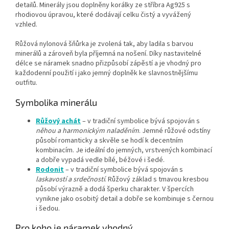
detailů. Minerály jsou doplněny korálky ze stříbra Ag925 s
rhodiovou úpravou, které dodávají celku čistý a vyvážený
vzhled.
Růžová nylonová šňůrka je zvolená tak, aby ladila s barvou
minerálů a zároveň byla příjemná na nošení. Díky nastavitelné
délce se náramek snadno přizpůsobí zápěstí a je vhodný pro
každodenní použití i jako jemný doplněk ke slavnostnějšímu
outfitu.
Symbolika minerálu
Růžový achát
– v tradiční symbolice bývá spojován s
něhou a harmonickým naladěním
. Jemné růžové odstíny
působí romanticky a skvěle se hodí k decentním
kombinacím. Je ideální do jemných, vrstvených kombinací
a dobře vypadá vedle bílé, béžové i šedé.
Rodonit
– v tradiční symbolice bývá spojován s
laskavostí a srdečností
. Růžový základ s tmavou kresbou
působí výrazně a dodá šperku charakter. V špercích
vynikne jako osobitý detail a dobře se kombinuje s černou
i šedou.
Pro koho je náramek vhodný