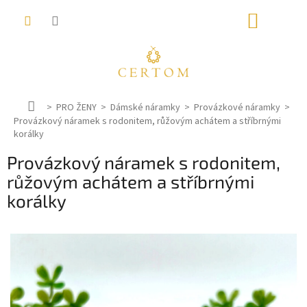
Přejít
NÁKUP
na
obsah
KOŠÍK
D
PRO ŽENY
Dámské náramky
Provázkové náramky
Provázkový náramek s rodonitem, růžovým achátem a stříbrnými
o
korálky
m
ů
Provázkový náramek s rodonitem,
růžovým achátem a stříbrnými
korálky