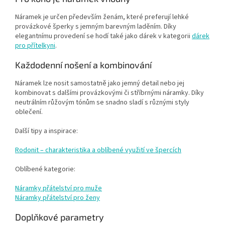
Náramek je určen především ženám, které preferují lehké
provázkové šperky s jemným barevným laděním. Díky
elegantnímu provedení se hodí také jako dárek v kategorii
dárek
pro přítelkyni
.
Každodenní nošení a kombinování
Náramek lze nosit samostatně jako jemný detail nebo jej
kombinovat s dalšími provázkovými či stříbrnými náramky. Díky
neutrálním růžovým tónům se snadno sladí s různými styly
oblečení.
Další tipy a inspirace:
Rodonit – charakteristika a oblíbené využití ve špercích
Oblíbené kategorie:
Náramky přátelství pro muže
Náramky přátelství pro ženy
Doplňkové parametry