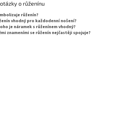
 otázky o růženínu
mbolizuje růženín?
ženín vhodný pro každodenní nošení?
koho je náramek s růženínem vhodný?
ými znameními se růženín nejčastěji spojuje?