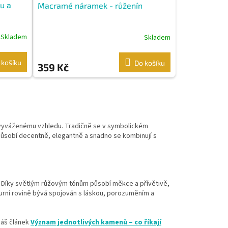
u a
Macramé náramek - růženín
Skladem
Skladem
 košíku
Do košíku
359 Kč
, vyváženému vzhledu. Tradičně se v symbolickém
ůsobí decentně, elegantně a snadno se kombinují s
 Díky světlým růžovým tónům působí měkce a přívětivě,
urní rovině bývá spojován s láskou, porozuměním a
náš článek
Význam jednotlivých kamenů – co říkají