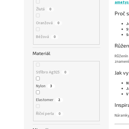
ametyst
Žlutá
0
Proč s
Oranžová
0
J
S
S
Béžová
0
Růžen
Materiál
Růženín 
znamen
Stříbro Ag925
Jak v
0
N
Nylon
3
J
V
Elastomer
2
Inspir
Říční perla
0
Náramky 