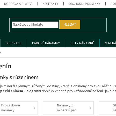
DOPRAVA A PLATBA
KONTAKTY
OBCHODNÍ PODMÍNKY
PO
HLEDAT
INSPIRACE
PÁROVÉ NÁRAMKY
SETY NÁRAMKŮ
MINERÁ
n
enín
mky s růženínem
je minerál s jemnými růžovými odstíny, který je oblíbený pro svou něžnou 
y s růženínem
– elegantní doplňky vhodné pro každodenní nošení i jako os
Provázkové
Náramky z
S
náramky
minerálů pro
n
ženy