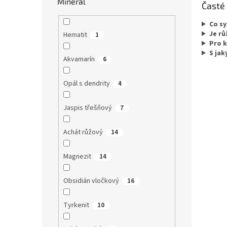
Minerál
Časté
Co sy
Je rů
Hematit
1
Pro 
S jak
Akvamarín
6
Opál s dendrity
4
Jaspis třešňový
7
Achát růžový
14
Magnezit
14
Obsidián vločkový
16
Tyrkenit
10