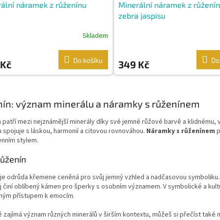
ální náramek z růženínu
Minerální náramek z růženín
zebra jaspisu
Skladem
Do košíku
Do
 Kč
349 Kč
O
v
ín: význam minerálu a náramky s růženínem
l
á
n
patří mezi nejznámější minerály díky své jemné růžové barvě a klidnému
d
spojuje s láskou, harmonií a citovou rovnováhou.
Náramky s růženínem
p
a
nním stylem.
c
í
růženín
p
r
 je odrůda křemene ceněná pro svůj jemný vzhled a nadčasovou symboliku.
v
j činí oblíbený kámen pro šperky s osobním významem. V symbolické a kult
k
ným přístupem k emocím.
y
v
 zajímá význam různých minerálů v širším kontextu, můžeš si přečíst také 
ý