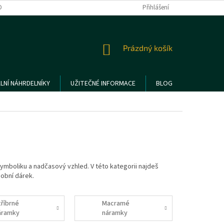
DMÍNKY OCHRANY OSOBNÍCH ÚDAJŮ
REKLAMACE A VRÁCENÍ ZBOŽÍ
Přihlášení
NÁKUPNÍ
Prázdný košík
KOŠÍK
LNÍ NÁHRDELNÍKY
UŽITEČNÉ INFORMACE
BLOG
symboliku a nadčasový vzhled. V této kategorii najdeš
obní dárek.
tříbrné
Macramé
áramky
náramky