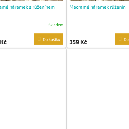
amé náramek s růženínem
Macramé náramek růženín
Skladem
Do košíku
Do
 Kč
359 Kč