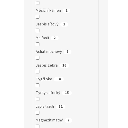
Měsíční kámen
2
Jaspis síťový
1
Maifanit
2
Achát mechový
1
Jaspis zebra
16
Tygří oko
14
Tyrkys africký
15
Lapis lazuli
12
Magnezit matný
7