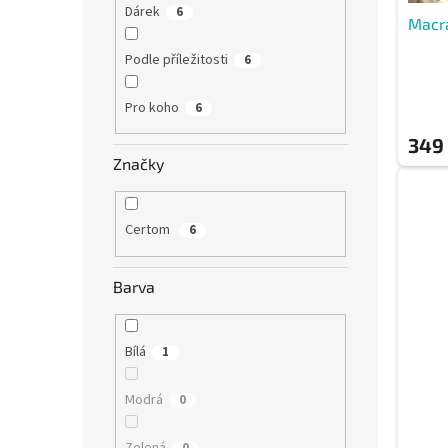
ů
Dárek
6
Macr
Podle příležitosti
6
Pro koho
6
349
Značky
Certom
6
Barva
Bílá
1
Modrá
0