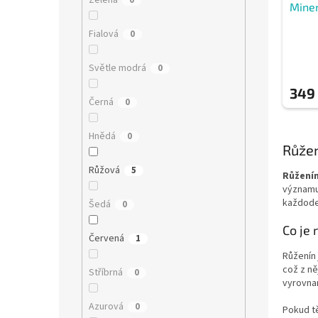
Zelená
0
Miner
Fialová
0
Světle modrá
0
349
Černá
0
Hnědá
0
Růžen
Růžová
5
Růžení
významu 
každode
Šedá
0
Co je 
Červená
1
Růženín
což z ně
Stříbrná
0
vyrovna
Azurová
0
Pokud tě