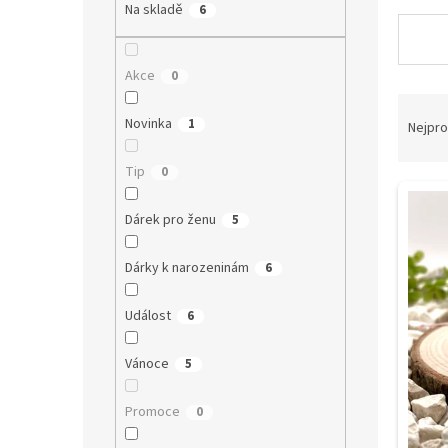
a
Na skladě
6
n
e
l
Akce
0
Ř
Novinka
a
1
Nejpro
z
e
Tip
0
V
n
ý
í
Dárek pro ženu
5
p
p
i
r
Dárky k narozeninám
6
s
o
p
d
Událost
6
r
u
o
k
Vánoce
5
d
t
u
ů
k
Promoce
0
t