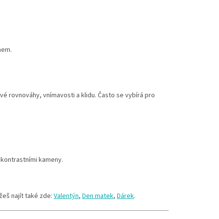
mem.
vé rovnováhy, vnímavosti a klidu. Často se vybírá pro
i kontrastními kameny.
žeš najít také zde:
Valentýn
,
Den matek
,
Dárek
.