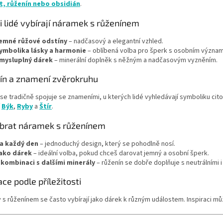
, růženín nebo obsidián
.
p
i
i lidé vybírají náramek s růženínem
s
u
emné růžové odstíny
– nadčasový a elegantní vzhled.
ymbolika lásky a harmonie
– oblíbená volba pro šperk s osobním význa
mysluplný dárek
– minerální doplněk s něžným a nadčasovým vyzněním.
ín a znamení zvěrokruhu
se tradičně spojuje se znameními, u kterých lidé vyhledávají symboliku cito
í
Býk
,
Ryby
a
Štír
.
ybrat náramek s růženínem
a každý den
– jednoduchý design, který se pohodlně nosí.
ako dárek
– ideální volba, pokud chceš darovat jemný a osobní šperk.
 kombinaci s dalšími minerály
– růženín se dobře doplňuje s neutrálními 
ace podle příležitosti
s růženínem se často vybírají jako dárek k různým událostem. Inspiraci mů