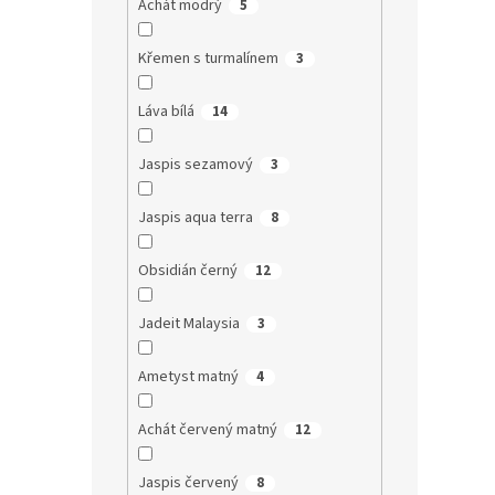
Achát modrý
5
Křemen s turmalínem
3
Láva bílá
14
Jaspis sezamový
3
Jaspis aqua terra
8
Obsidián černý
12
Jadeit Malaysia
3
Ametyst matný
4
Achát červený matný
12
Jaspis červený
8