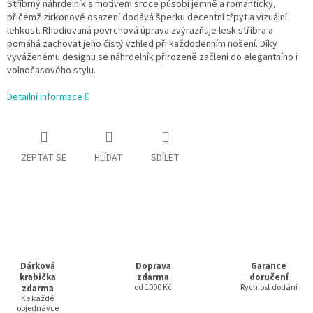
Stříbrný náhrdelník s motivem srdce působí jemně a romanticky,
přičemž zirkonové osazení dodává šperku decentní třpyt a vizuální
lehkost. Rhodiovaná povrchová úprava zvýrazňuje lesk stříbra a
pomáhá zachovat jeho čistý vzhled při každodenním nošení. Díky
vyváženému designu se náhrdelník přirozeně začlení do elegantního i
volnočasového stylu.
Detailní informace
ZEPTAT SE
HLÍDAT
SDÍLET
Dárková
Doprava
Garance
krabička
zdarma
doručení
zdarma
od 1000 Kč
Rychlost dodání
Ke každé
objednávce