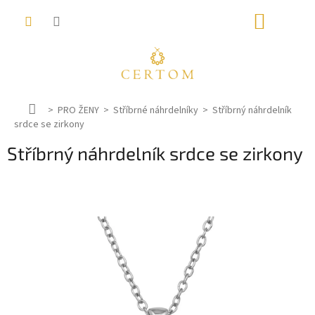
Přejít
NÁKUP
na
obsah
KOŠÍK
D
PRO ŽENY
Stříbrné náhrdelníky
Stříbrný náhrdelník
srdce se zirkony
o
m
Stříbrný náhrdelník srdce se zirkony
ů