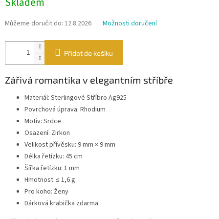
Skladem
cena:
Můžeme doručit do:
12.8.2026
Možnosti doručení
Přidat do košíku
Zářivá romantika v elegantním stříbře
Materiál: Sterlingové Stříbro Ag925
Povrchová úprava: Rhodium
Motiv: Srdce
Osazení: Zirkon
Velikost přívěsku: 9 mm × 9 mm
Délka řetízku: 45 cm
Šířka řetízku: 1 mm
Hmotnost: ≤ 1,6 g
Pro koho: Ženy
Dárková krabička zdarma