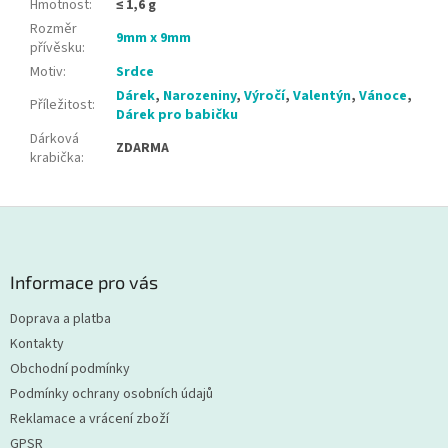
Hmotnost
:
≤ 1,6 g
Rozměr
9mm x 9mm
přívěsku
:
Motiv
:
Srdce
Dárek
,
Narozeniny
,
Výročí
,
Valentýn
,
Vánoce
,
Příležitost
:
Dárek pro babičku
Dárková
ZDARMA
krabička
:
Z
á
p
a
Informace pro vás
t
Doprava a platba
í
Kontakty
Obchodní podmínky
Podmínky ochrany osobních údajů
Reklamace a vrácení zboží
GPSR