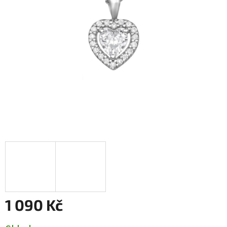
1 090 Kč
Měrná