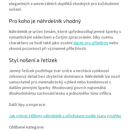
elegantních a univerzálních doplňků vhodných pro každodenní
nošení.
Pro koho je náhrdelník vhodný
Náhrdelník je určen ženám, které upřednostňují jemné šperky s
romantickým nádechem a čistým zpracováním. Díky svému
charakteru se hodí také jako osobní
dárek pro přítelkyni
nebo
vkusná pozornost při významné příležitosti.
Styl nošení a řetízek
Jemný řetízek podtrhuje tvar srdce a nechává vyniknout
zirkonový detail bez zbytečné dominance. Náhrdelník lze nosit
samostatně pro minimalistický vzhled nebo kombinovat s
dalšími jemnými šperky. Rhodiovaný povrch napomáhá
dlouhodobému zachování lesku a jednotného tónu stříbra.
Další tipy a inspirace:
Jak vybrat stříbrný náhrdelník s přívěskem podle tvaru výstřihu
Oblíbené kategorie: