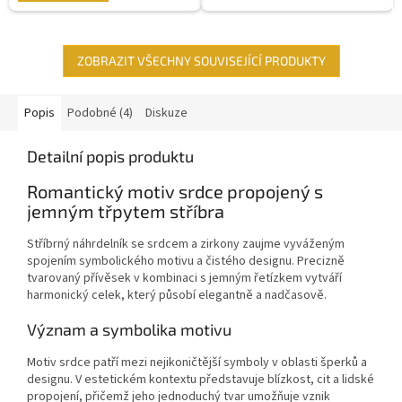
ZOBRAZIT VŠECHNY SOUVISEJÍCÍ PRODUKTY
Popis
Podobné (4)
Diskuze
Detailní popis produktu
Romantický motiv srdce propojený s
jemným třpytem stříbra
Stříbrný náhrdelník se srdcem a zirkony zaujme vyváženým
spojením symbolického motivu a čistého designu. Precizně
tvarovaný přívěsek v kombinaci s jemným řetízkem vytváří
harmonický celek, který působí elegantně a nadčasově.
Význam a symbolika motivu
Motiv srdce patří mezi nejikoničtější symboly v oblasti šperků a
designu. V estetickém kontextu představuje blízkost, cit a lidské
propojení, přičemž jeho jednoduchý tvar umožňuje vznik