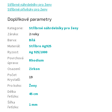
Stříbrné náhrdelníky pro ženy
Stříbrné přívěsky pro ženy
Doplňkové parametry
Kategorie
:
Stříbrné náhrdelníky pro ženy
Záruka
:
2 roky
Barva
:
Bílá
Materiál
:
Stříbro Ag925
Ryzost
:
Ag 925/1000
Povrchová
Rhodium
úprava
:
Osazení
:
Zirkon
Počet
19
Krystalů
:
Pro koho
:
Ženy
Délka
45 cm
řetízku
:
Šířka
1 mm
řetízku
: