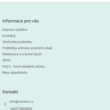
Z
á
p
a
Informace pro vás
t
Doprava a platba
í
Kontakty
Obchodní podmínky
Podmínky ochrany osobních údajů
Reklamace a vrácení zboží
GPSR
FAQ's - často kladené otázky
Moje objednávka
Kontakt
info
@
certom.cz
+420770678563