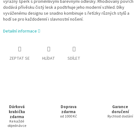
výrazný šperk s proměnlivými barevnými odlesky. Rhodiovaný povrch
dodává přívěsku čistý lesk a podtrhuje jeho moderní vzhled. Díky
vyváženému designu se snadno kombinuje s řetízky různých stylů a
hodí se pro každodenní i slavnostní nošení.
Detailní informace
ZEPTAT SE
HLÍDAT
SDÍLET
Dárková
Doprava
Garance
krabička
zdarma
doručení
zdarma
od 1000 Kč
Rychlost dodání
Ke každé
objednávce