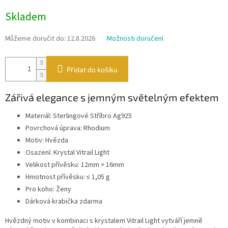
Měrná
Skladem
cena:
Můžeme doručit do:
12.8.2026
Možnosti doručení
Přidat do košíku
Zářivá elegance s jemným světelným efektem
Materiál: Sterlingové Stříbro Ag925
Povrchová úprava: Rhodium
Motiv: Hvězda
Osazení: Krystal Vitrail Light
Velikost přívěsku: 12mm × 16mm
Hmotnost přívěsku: ≤ 1,05 g
Pro koho: Ženy
Dárková krabička zdarma
Hvězdný motiv v kombinaci s krystalem Vitrail Light vytváří jemně