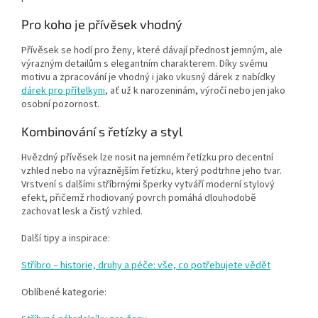
Pro koho je přívěsek vhodný
Přívěsek se hodí pro ženy, které dávají přednost jemným, ale
výrazným detailům s elegantním charakterem. Díky svému
motivu a zpracování je vhodný i jako vkusný dárek z nabídky
dárek pro přítelkyni
, ať už k narozeninám, výročí nebo jen jako
osobní pozornost.
Kombinování s řetízky a styl
Hvězdný přívěsek lze nosit na jemném řetízku pro decentní
vzhled nebo na výraznějším řetízku, který podtrhne jeho tvar.
Vrstvení s dalšími stříbrnými šperky vytváří moderní stylový
efekt, přičemž rhodiovaný povrch pomáhá dlouhodobě
zachovat lesk a čistý vzhled.
Další tipy a inspirace:
Stříbro – historie, druhy a péče: vše, co potřebujete vědět
Oblíbené kategorie: