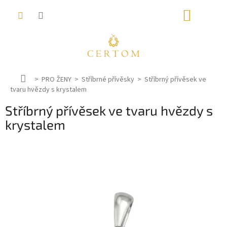
Přejít
NÁKUP
na
obsah
KOŠÍK
D
PRO ŽENY
Stříbrné přívěsky
Stříbrný přívěsek ve
tvaru hvězdy s krystalem
o
m
Stříbrný přívěsek ve tvaru hvězdy s
ů
krystalem