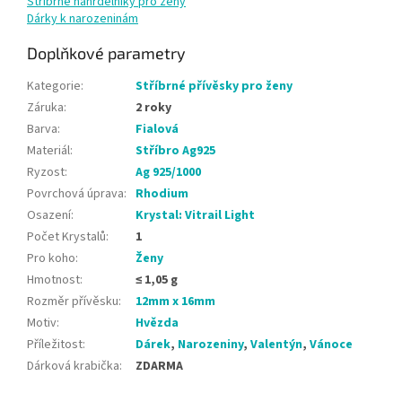
Stříbrné náhrdelníky pro ženy
Dárky k narozeninám
Doplňkové parametry
Kategorie
:
Stříbrné přívěsky pro ženy
Záruka
:
2 roky
Barva
:
Fialová
Materiál
:
Stříbro Ag925
Ryzost
:
Ag 925/1000
Povrchová úprava
:
Rhodium
Osazení
:
Krystal: Vitrail Light
Počet Krystalů
:
1
Pro koho
:
Ženy
Hmotnost
:
≤ 1,05 g
Rozměr přívěsku
:
12mm x 16mm
Motiv
:
Hvězda
Příležitost
:
Dárek
,
Narozeniny
,
Valentýn
,
Vánoce
Dárková krabička
:
ZDARMA