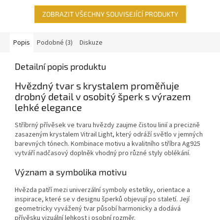
ZOBRAZIT VŠECHNY SOUVISEJÍCÍ PRODUKTY
Popis
Podobné (3)
Diskuze
Detailní popis produktu
Hvězdný tvar s krystalem proměňuje
drobný detail v osobitý šperk s výrazem
lehké elegance
Stříbrný přívěsek ve tvaru hvězdy zaujme čistou linií a precizně
zasazeným krystalem Vitrail Light, který odráží světlo v jemných
barevných tónech. Kombinace motivu a kvalitního stříbra Ag925
vytváří nadčasový doplněk vhodný pro různé styly oblékání.
Význam a symbolika motivu
Hvězda patří mezi univerzální symboly estetiky, orientace a
inspirace, které se v designu šperků objevují po staletí. Její
geometricky vyvážený tvar působí harmonicky a dodává
přívěsku vizuální lehkost i osobní rozměr.