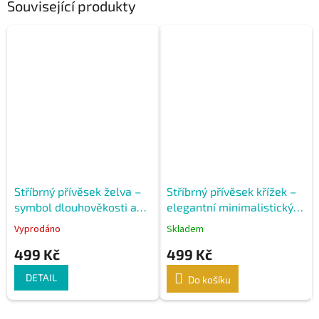
Související produkty
Stříbrný přívěsek želva –
Stříbrný přívěsek křížek –
symbol dlouhověkosti a
elegantní minimalistický
ochrany
šperk
Vyprodáno
Skladem
499 Kč
499 Kč
DETAIL
Do košíku