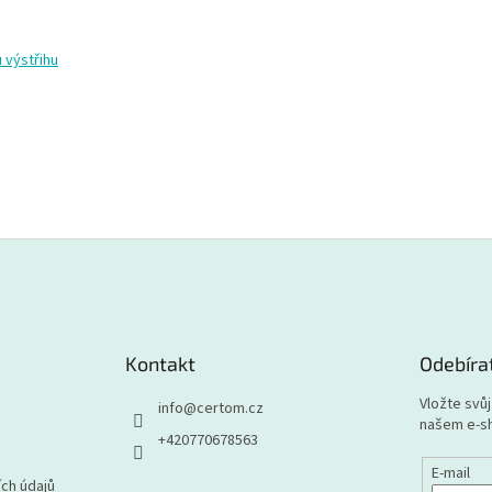
 výstřihu
Kontakt
Odebíra
Vložte svů
info
@
certom.cz
našem e-s
+420770678563
E-mail
ch údajů