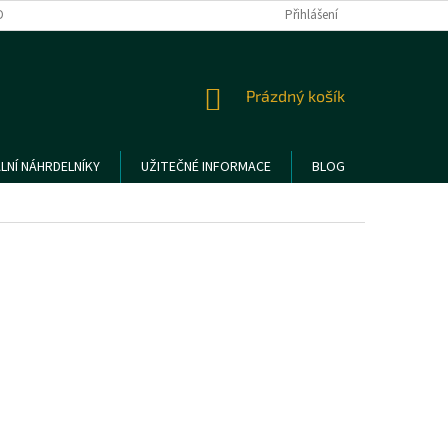
DMÍNKY OCHRANY OSOBNÍCH ÚDAJŮ
REKLAMACE A VRÁCENÍ ZBOŽÍ
Přihlášení
NÁKUPNÍ
Prázdný košík
KOŠÍK
LNÍ NÁHRDELNÍKY
UŽITEČNÉ INFORMACE
BLOG