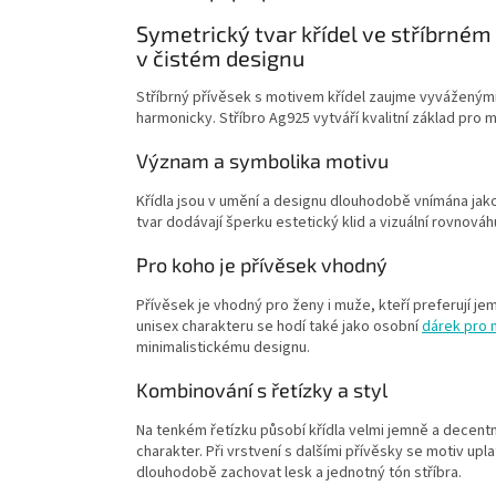
Symetrický tvar křídel ve stříbrném
v čistém designu
Stříbrný přívěsek s motivem křídel zaujme vyváženými
harmonicky. Stříbro Ag925 vytváří kvalitní základ pro 
Význam a symbolika motivu
Křídla jsou v umění a designu dlouhodobě vnímána jako
tvar dodávají šperku estetický klid a vizuální rovnová
Pro koho je přívěsek vhodný
Přívěsek je vhodný pro ženy i muže, kteří preferují
unisex charakteru se hodí také jako osobní
dárek pro
minimalistickému designu.
Kombinování s řetízky a styl
Na tenkém řetízku působí křídla velmi jemně a decentn
charakter. Při vrstvení s dalšími přívěsky se motiv up
dlouhodobě zachovat lesk a jednotný tón stříbra.