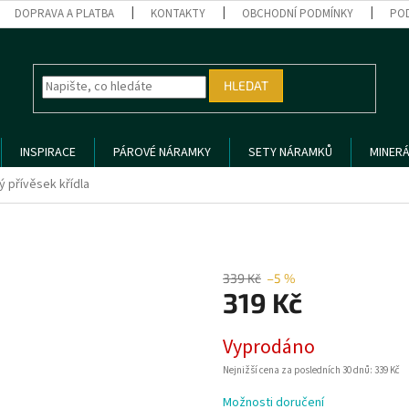
DOPRAVA A PLATBA
KONTAKTY
OBCHODNÍ PODMÍNKY
PO
HLEDAT
INSPIRACE
PÁROVÉ NÁRAMKY
SETY NÁRAMKŮ
MINERÁ
ý přívěsek křídla
339 Kč
–5 %
319 Kč
Měrná
Vyprodáno
cena:
Nejnižší cena za posledních 30 dnů: 339 Kč
Možnosti doručení