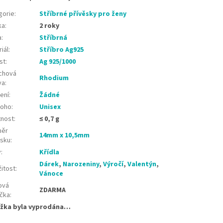
gorie
:
Stříbrné přívěsky pro ženy
ka
:
2 roky
a
:
Stříbrná
iál
:
Stříbro Ag925
st
:
Ag 925/1000
chová
Rhodium
va
:
ení
:
Žádné
koho
:
Unisex
nost
:
≤ 0,7 g
měr
14mm x 10,5mm
ěsku
:
v
:
Křídla
Dárek
,
Narozeniny
,
Výročí
,
Valentýn
,
žitost
:
Vánoce
ová
ZDARMA
ička
:
žka byla vyprodána…