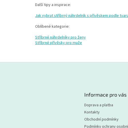
Další tipy a inspirace:
Jak vybrat stříbrný náhrdelník s přívěskem podle tvaru
Oblíbené kategorie:
Stříbrné náhrdelníky pro ženy
Stříbrné přívěsky pro muže
Z
á
p
a
t
Informace pro vás
í
Doprava a platba
Kontakty
Obchodní podmínky
Podmínky ochrany osobní