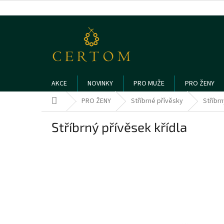
Přejít
na
obsah
AKCE
NOVINKY
PRO MUŽE
PRO ŽENY
Domů
PRO ŽENY
Stříbrné přívěsky
Stříbrn
Stříbrný přívěsek křídla