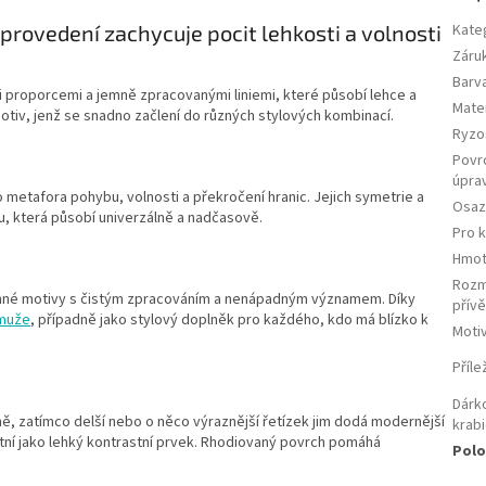
 provedení zachycuje pocit lehkosti a volnosti
Kate
Záru
Barv
 proporcemi a jemně zpracovanými liniemi, které působí lehce a
Mater
motiv, jenž se snadno začlení do různých stylových kombinací.
Ryzo
Povr
úpra
 metafora pohybu, volnosti a překročení hranic. Jejich symetrie a
Osaz
hu, která působí univerzálně a nadčasově.
Pro 
Hmot
Roz
 jemné motivy s čistým zpracováním a nenápadným významem. Díky
přív
 muže
, případně jako stylový doplněk pro každého, kdo má blízko k
Moti
Příle
Dárk
ě, zatímco delší nebo o něco výraznější řetízek jim dodá modernější
krab
latní jako lehký kontrastní prvek. Rhodiovaný povrch pomáhá
Polo