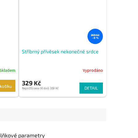
359 Kč
–8 %
Stříbrný přívěsek nekonečné srdce
Skladem
Vyprodáno
329 Kč
košíku
DETAIL
Nejnižší cena 30 dnů: 359 Kč
lňkové parametry