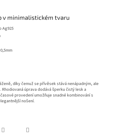
 v minimalistickém tvaru
ro Ag925
m
 10,5mm
váženě, díky čemuž se přívěsek stává nenápadným, ale
. Rhodiovaná úprava dodává šperku čistý lesk a
Nadčasové provedení umožňuje snadné kombinování s
legantnější nošení.