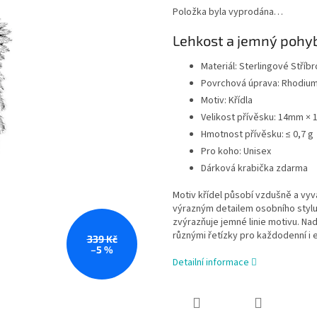
Položka byla vyprodána…
Lehkost a jemný pohyb
Materiál: Sterlingové Stříb
Povrchová úprava: Rhodiu
Motiv: Křídla
Velikost přívěsku: 14mm ×
Hmotnost přívěsku: ≤ 0,7 g
Pro koho: Unisex
Dárková krabička zdarma
Motiv křídel působí vzdušně a vy
výrazným detailem osobního stylu
zvýrazňuje jemné linie motivu. 
různými řetízky pro každodenní i e
339 Kč
–5 %
Detailní informace