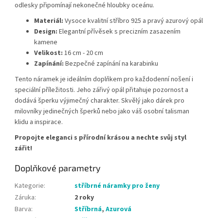
odlesky připomínají nekonečné hloubky oceánu.
Materiál:
Vysoce kvalitní stříbro 925 a pravý azurový opál
Design:
Elegantní přívěsek s precizním zasazením
kamene
Velikost:
16 cm - 20 cm
Zapínání:
Bezpečné zapínání na karabinku
Tento náramek je ideálním doplňkem pro každodenní nošení i
speciální příležitosti. Jeho zářivý opál přitahuje pozornost a
dodává šperku výjimečný charakter. Skvělý jako dárek pro
milovníky jedinečných šperků nebo jako váš osobní talisman
klidu a inspirace.
Propojte eleganci s přírodní krásou a nechte svůj styl
zářit!
Doplňkové parametry
Kategorie
:
stříbrné náramky pro ženy
Záruka
:
2 roky
Barva
:
Stříbrná
,
Azurová