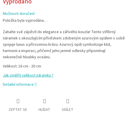
Vyprodáno
cena:
Možnosti doručení
Položka byla vyprodána…
Zahalte své zápěstí do elegance a zářivého kouzla! Tento stříbrný
náramek s okouzlujícím přívěskem zdobeným azurovým opálem v sobě
spojuje luxus a přirozenou krásu. Azurový opál symbolizuje klid,
harmonii a inspiraci, přičemž jeho jemné odlesky připomínají
nekonečné hloubky oceánu.
Velikost: 16 cm - 20 cm
Jak změřit velikost náramku ?
Detailní informace
ZEPTAT SE
HLÍDAT
SDÍLET