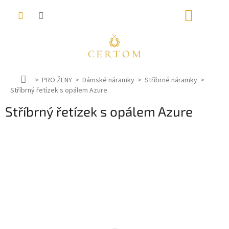
Přejít
NÁKUP
na
obsah
KOŠÍK
D
PRO ŽENY
Dámské náramky
Stříbrné náramky
Stříbrný řetízek s opálem Azure
o
m
Stříbrný řetízek s opálem Azure
ů