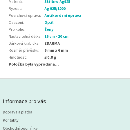
Materiál
:
Stříbro Ag925
Ryzost
:
Ag 925/1000
Povrchová úprava
:
Antikorózní úprava
Osazení
:
Opál
Pro koho
:
Ženy
Nastavitelná délka
:
16 cm - 20 cm
Dárková krabička
:
ZDARMA
Rozměr přívěsku
:
6 mm x 6 mm
Hmotnost
:
≤ 0,8 g
Položka byla vyprodána…
Z
á
p
a
Informace pro vás
t
í
Doprava a platba
Kontakty
Obchodní podmínky