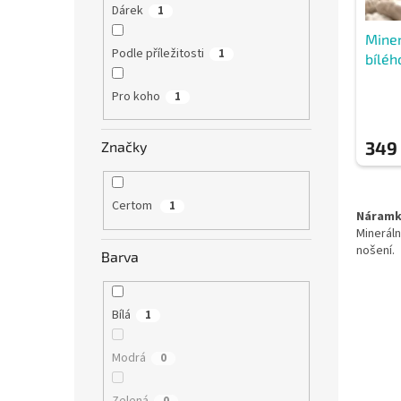
t
Dárek
1
ů
Miner
Podle příležitosti
1
bíléh
Pro koho
1
349
Značky
Certom
1
Náramky
Minerál
nošení.
Barva
Bílá
1
Modrá
0