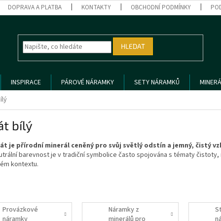
DOPRAVA A PLATBA
KONTAKTY
OBCHODNÍ PODMÍNKY
PO
HLEDAT
INSPIRACE
PÁROVÉ NÁRAMKY
SETY NÁRAMKŮ
MINERÁ
ílý
t bílý
hát je přírodní minerál ceněný pro svůj světlý odstín a jemný, čistý vz
trální barevnost je v tradiční symbolice často spojována s tématy čistoty,
kém kontextu.
Provázkové
Náramky z
S
náramky
minerálů pro
n