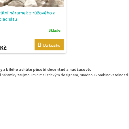
ální náramek z růžového a
o achátu
Skladem
Do košíku
 Kč
O
v
 z bílého achátu působí decentně a nadčasově.
l
ní náramky zaujmou minimalistickým designem, snadnou kombinovatelností a
á
d
a
c
í
p
r
v
k
y