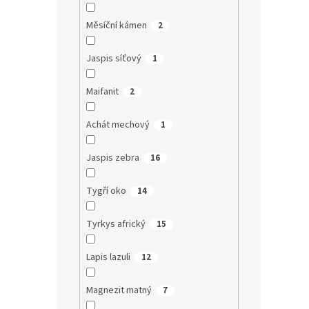
Měsíční kámen
2
Jaspis síťový
1
Maifanit
2
Achát mechový
1
Jaspis zebra
16
Tygří oko
14
Tyrkys africký
15
Lapis lazuli
12
Magnezit matný
7