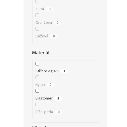
Žlutá
0
Oranžová
0
Béžová
0
Materiál
Stříbro Ag925
1
Nylon
0
Elastomer
1
Říční perla
0