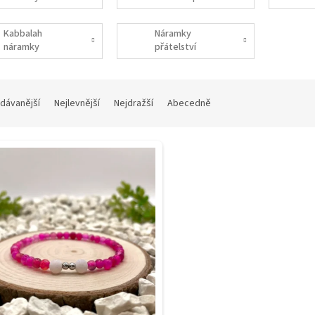
ženy
Kabbalah
Náramky
náramky
přátelství
dávanější
Nejlevnější
Nejdražší
Abecedně