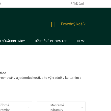
DMÍNKY OCHRANY OSOBNÍCH ÚDAJŮ
REKLAMACE A VRÁCENÍ ZBOŽÍ
Přihlášení
NÁKUPNÍ
Prázdný košík
KOŠÍK
LNÍ NÁHRDELNÍKY
UŽITEČNÉ INFORMACE
BLOG
hled.
 rovnováhy a jednoduchosti, a to výhradně v kulturním a
tříbrné
Macramé
áramky
náramky