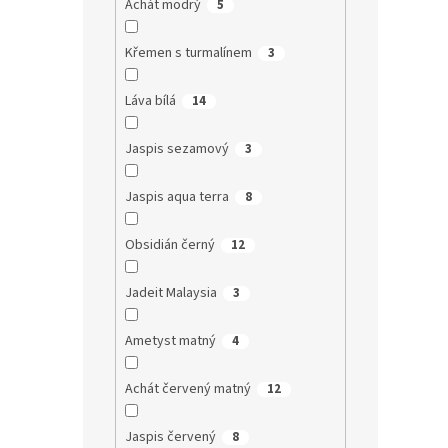
Achát modrý
5
Křemen s turmalínem
3
Láva bílá
14
Jaspis sezamový
3
Jaspis aqua terra
8
Obsidián černý
12
Jadeit Malaysia
3
Ametyst matný
4
Achát červený matný
12
Jaspis červený
8