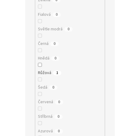
Zelená
0
Fialová
0
Světle modrá
0
Černá
0
Hnědá
0
Růžová
1
Šedá
0
Červená
0
Stříbrná
0
Azurová
0