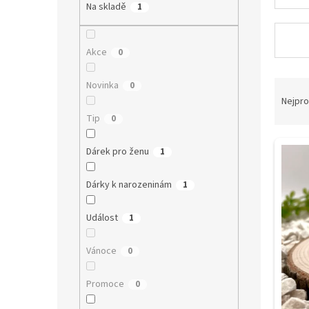
a
Na skladě
1
n
e
l
Akce
0
Ř
Novinka
0
a
Nejpro
z
Tip
0
e
V
n
Dárek pro ženu
1
ý
í
p
p
Dárky k narozeninám
1
i
r
s
o
Událost
1
p
d
r
u
o
k
Vánoce
0
d
t
u
ů
Promoce
0
k