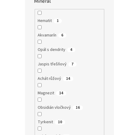
Minerál
Hematit
1
Akvamarín
6
Opál s dendrity
4
Jaspis třešňový
7
Achát růžový
14
Magnezit
14
Obsidián vločkový
16
Tyrkenit
10