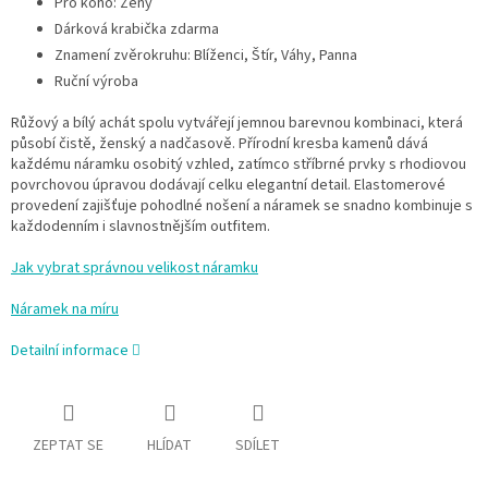
Pro koho: Ženy
Dárková krabička zdarma
Znamení zvěrokruhu: Blíženci, Štír, Váhy, Panna
Ruční výroba
Růžový a bílý achát spolu vytvářejí jemnou barevnou kombinaci, která
působí čistě, ženský a nadčasově. Přírodní kresba kamenů dává
každému náramku osobitý vzhled, zatímco stříbrné prvky s rhodiovou
povrchovou úpravou dodávají celku elegantní detail. Elastomerové
provedení zajišťuje pohodlné nošení a náramek se snadno kombinuje s
každodenním i slavnostnějším outfitem.
Jak vybrat správnou velikost náramku
Náramek na míru
Detailní informace
ZEPTAT SE
HLÍDAT
SDÍLET