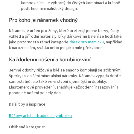
kompozicích. Je výborný do čistých kombinací a krásně
podtrhne minimalistický design.
Pro koho je náramek vhodný
Náramek je určen pro ženy, které preferují jemné barvy, čistý
vzhled a přírodní materiály. Díky dárkovému balení se hodí také
jako pozornost v rámci kategorie
dárek pro maminku
, například
k narozeninám, svátku nebo jen jako milé překvapení.
Každodenní nošení a kombinování
Jemné odstíny růžové a bílé se snadno kombinují se stříbrnými
šperky i s dalšími minerálními náramky. Náramek vypadá dobře
samostatně, ale také ve vrstvení s jemnějšími doplňky.
Elastomerové provedení usnadňuje každodenní nasazování a
pohodlné nošení po celý den.
Další tipy a inspirace:
Růžový achát – tradice a symbolika
Oblíbené kategorie: