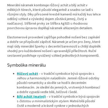
Minerální náramek kombinuje růžový achát a bílý achát v
měkkých tónech, které působí elegantně a snadno se ladí s
různými styly. Díky přirozené kresbě kamenů má každý kus lehce
odlišný vzhled a výsledný dojem zůstává jemný, čistý a
nadčasový. Stříbrné prvky ze Stříbra Ag925 s rhodiovou
povrchovou úpravou doplňují náramek uhlazeným detailem.
Elastomerové provedení zajišťuje pohodlné nošení bez zapínání
a dobře se přizpůsobí zápěstí. Náramek je určen pro ženy, které
mají rády minerální šperky s decentní barevností a chtějí doplněk
vhodný pro každodenní nošení i upravenější příležitosti. Ruční
sestavení podtrhuje vyvážený vzhled jednotlivých komponentů.
Symbolika minerálu
Růžový achát
– v tradiční symbolice bývá spojován s
něhou a harmonickým naladěním
. Jemné růžové odstíny
působí romanticky a skvěle se hodí k decentním
kombinacím. Je ideální do jemných, vrstvených kombinací
a dobře vypadá vedle bílé, béžové i šedé.
Bílý achát (matný)
– v tradiční symbolice bývá spojován
s
čistotou a minimalistickým stylem
. Matná bílá působí
čistě a moderně a krásně vynikne v jednoduchých