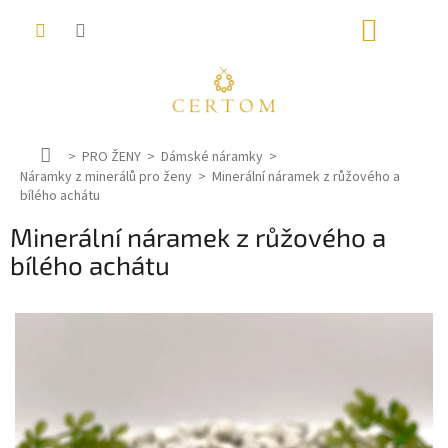
Přejít
NÁKUP
na
obsah
KOŠÍK
D
PRO ŽENY
Dámské náramky
Náramky z minerálů pro ženy
o
Minerální náramek z růžového a
bílého achátu
m
ů
Minerální náramek z růžového a
bílého achátu