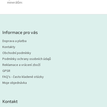
minerálům
:
Z
á
p
a
Informace pro vás
t
Doprava a platba
í
Kontakty
Obchodní podmínky
Podmínky ochrany osobních údajů
Reklamace a vrácení zboží
GPSR
FAQ's - často kladené otázky
Moje objednávka
Kontakt