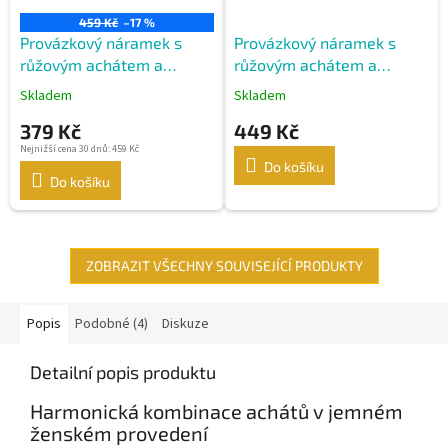
459 Kč
–17 %
Provázkový náramek s
Provázkový náramek s
růžovým achátem a
růžovým achátem a
stříbrnými detaily
lesklými stříbrnými
Skladem
Skladem
kuličkami
379 Kč
449 Kč
Nejnižší cena 30 dnů: 459 Kč
Do košíku
Do košíku
ZOBRAZIT VŠECHNY SOUVISEJÍCÍ PRODUKTY
Popis
Podobné (4)
Diskuze
Detailní popis produktu
Harmonická kombinace achátů v jemném
ženském provedení