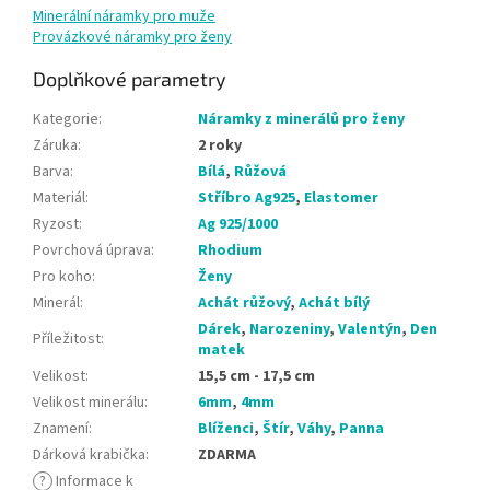
Minerální náramky pro muže
Provázkové náramky pro ženy
Doplňkové parametry
Kategorie
:
Náramky z minerálů pro ženy
Záruka
:
2 roky
Barva
:
Bílá
,
Růžová
Materiál
:
Stříbro Ag925
,
Elastomer
Ryzost
:
Ag 925/1000
Povrchová úprava
:
Rhodium
Pro koho
:
Ženy
Minerál
:
Achát růžový
,
Achát bílý
Dárek
,
Narozeniny
,
Valentýn
,
Den
Příležitost
:
matek
Velikost
:
15,5 cm - 17,5 cm
Velikost minerálu
:
6mm
,
4mm
Znamení
:
Blíženci
,
Štír
,
Váhy
,
Panna
Dárková krabička
:
ZDARMA
?
Informace k