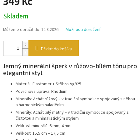
349 Kč
Měrná
Skladem
cena:
Můžeme doručit do:
12.8.2026
Možnosti doručení
Přidat do košíku
Jemný minerální šperk v růžovo-bílém tónu pro
elegantní styl
Materiál: Elastomer + Stříbro Ag925
Povrchová úprava: Rhodium
Minerály: Achát růžový – v tradiční symbolice spojovaný s něhou
a harmonickým naladěním
Minerály: Achát bílý matný – v tradiční symbolice spojovaný s
čistotou a minimalistickým stylem
Velikost minerálů: 6 mm, 4 mm
Velikost: 15,5 cm – 17,5 cm