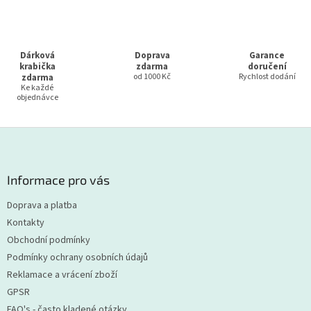
Dárková
Doprava
Garance
krabička
zdarma
doručení
zdarma
od 1000 Kč
Rychlost dodání
Ke každé
objednávce
Z
á
p
a
Informace pro vás
t
Doprava a platba
í
Kontakty
Obchodní podmínky
Podmínky ochrany osobních údajů
Reklamace a vrácení zboží
GPSR
FAQ's - často kladené otázky