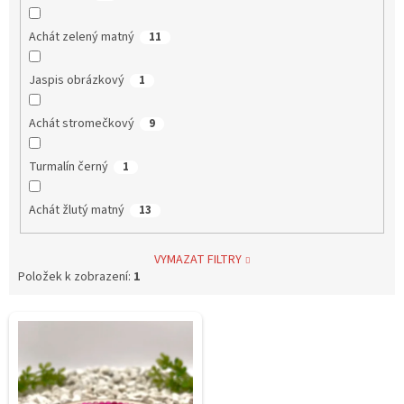
Achát zelený matný
11
Jaspis obrázkový
1
Achát stromečkový
9
Turmalín černý
1
Achát žlutý matný
13
VYMAZAT FILTRY
Položek k zobrazení:
1
V
ý
p
i
s