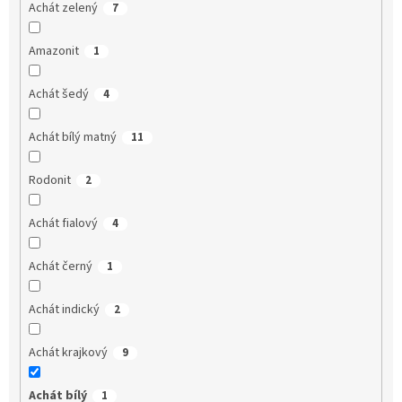
Achát zelený
7
Amazonit
1
Achát šedý
4
Achát bílý matný
11
Rodonit
2
Achát fialový
4
Achát černý
1
Achát indický
2
Achát krajkový
9
Achát bílý
1