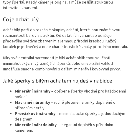
í
typy šperků. Každý kámen je originál a může se lišit strukturou i
p
intenzitou zbarvení.
r
v
Co je achát bílý
k
y
Achát bílý patří do rozsáhlé skupiny achátů, které jsou známé svou
v
rozmanitostí barev a struktur. Od ostatních variant se odlišuje
ý
především světlým zbarvením a jemnou přírodní kresbou. Každý
p
korálek je jedinečný a nese charakteristické znaky přírodního minerálu.
i
s
Díky své neutrální barevnosti je bílý achát oblíbenou součástí
u
minimalistických i výraznějších šperků. Jeho univerzální vzhled
umožňuje snadné kombinování s dalšími minerály i kovovými prvky.
Jaké šperky s bílým achátem najdeš v nabídce
Minerální náramky
– oblíbené šperky vhodné pro každodenní
nošení.
Macramé náramky
– ručně pletené náramky doplněné o
přírodní minerály.
Provázkové náramky
– minimalistické šperky s jednoduchým
designem.
Minerální náhrdelníky
– elegantní doplněk s přírodním
kamenem.