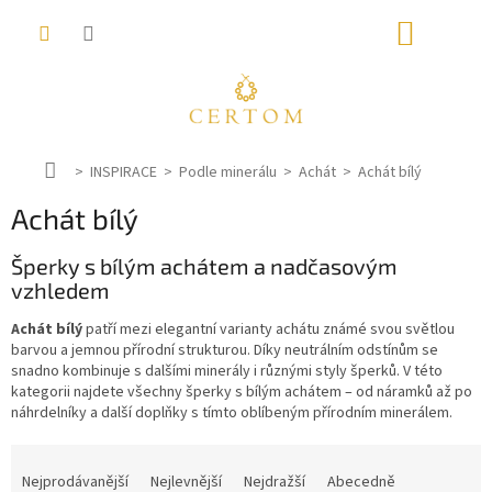
Přejít
NÁKUP
na
obsah
KOŠÍK
D
INSPIRACE
Podle minerálu
Achát
Achát bílý
o
Achát bílý
m
ů
Šperky s bílým achátem a nadčasovým
vzhledem
Achát bílý
patří mezi elegantní varianty achátu známé svou světlou
barvou a jemnou přírodní strukturou. Díky neutrálním odstínům se
snadno kombinuje s dalšími minerály i různými styly šperků. V této
kategorii najdete všechny šperky s bílým achátem – od náramků až po
náhrdelníky a další doplňky s tímto oblíbeným přírodním minerálem.
Ř
a
Nejprodávanější
Nejlevnější
Nejdražší
Abecedně