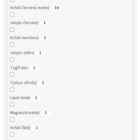
Achát červený matný
14
Jaspis červený
1
Achát mechový
2
Jaspis zebra
1
Tygří oko
1
Tyrkys africký
2
Lapis lazuli
1
Magnezit matný
1
Achát žlutý
1