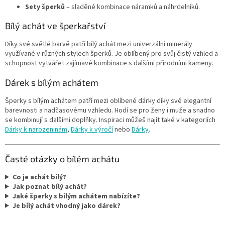
Sety šperků
– sladěné kombinace náramků a náhrdelníků.
Bílý achát ve šperkařství
Díky své světlé barvě patří bílý achát mezi univerzální minerály
využívané v různých stylech šperků. Je oblíbený pro svůj čistý vzhled a
schopnost vytvářet zajímavé kombinace s dalšími přírodními kameny.
Dárek s bílým achátem
Šperky s bílým achátem patří mezi oblíbené dárky díky své elegantní
barevnosti a nadčasovému vzhledu. Hodí se pro ženy i muže a snadno
se kombinují s dalšími doplňky. Inspiraci můžeš najít také v kategoriích
Dárky k narozeninám
,
Dárky k výročí
nebo
Dárky
.
Časté otázky o bílém achátu
Co je achát bílý?
Jak poznat bílý achát?
Jaké šperky s bílým achátem nabízíte?
Je bílý achát vhodný jako dárek?