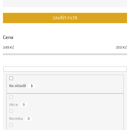
z
e
n
ZAVŘÍT FILTR
í
p
r
Cena
o
d
349
Kč
350
Kč
u
k
t
ů
Na skladě
1
Akce
0
Novinka
0