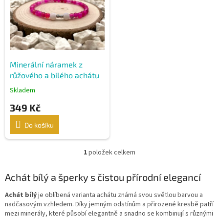
p
r
o
d
u
k
Minerální náramek z
t
růžového a bílého achátu
ů
Skladem
349 Kč
Do košíku
1
položek celkem
O
v
l
Achát bílý a šperky s čistou přírodní elegancí
á
d
Achát bílý
je oblíbená varianta achátu známá svou světlou barvou a
a
nadčasovým vzhledem. Díky jemným odstínům a přirozené kresbě patří
c
mezi minerály, které působí elegantně a snadno se kombinují s různými