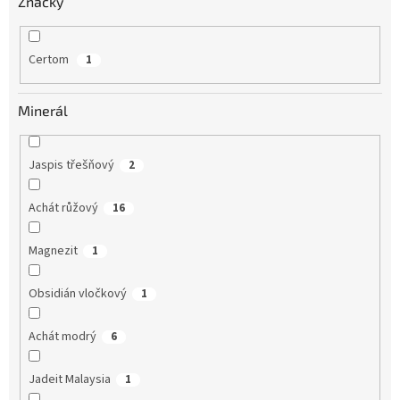
Značky
Certom
1
Minerál
Jaspis třešňový
2
Achát růžový
16
Magnezit
1
Obsidián vločkový
1
Achát modrý
6
Jadeit Malaysia
1