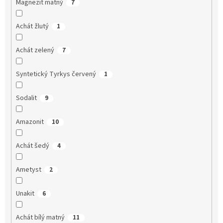
Magnezit matný
7
Achát žlutý
1
Achát zelený
7
Syntetický Tyrkys červený
1
Sodalit
9
Amazonit
10
Achát šedý
4
Ametyst
2
Unakit
6
Achát bílý matný
11