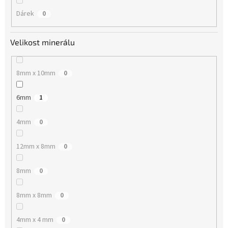
Dárek
0
Velikost minerálu
8mm x 10mm
0
6mm
1
4mm
0
12mm x 8mm
0
8mm
0
8mm x 8mm
0
4mm x 4 mm
0