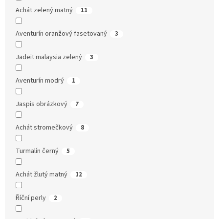
Achát zelený matný
11
Aventurín oranžový fasetovaný
3
Jadeit malaysia zelený
3
Aventurín modrý
1
Jaspis obrázkový
7
Achát stromečkový
8
Turmalín černý
5
Achát žlutý matný
12
Říční perly
2