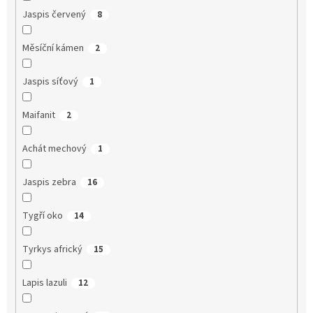
Jaspis červený
8
Měsíční kámen
2
Jaspis síťový
1
Maifanit
2
Achát mechový
1
Jaspis zebra
16
Tygří oko
14
Tyrkys africký
15
Lapis lazuli
12