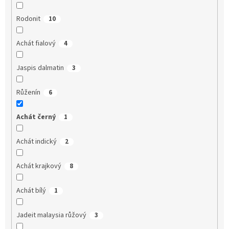
Rodonit
10
Achát fialový
4
Jaspis dalmatin
3
Růženín
6
Achát černý
1
Achát indický
2
Achát krajkový
8
Achát bílý
1
Jadeit malaysia růžový
3