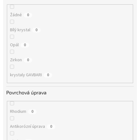
Žádné
0
Bílý krystal
0
Opál
0
Zirkon
0
krystaly GAVBARI
0
Povrchová úprava
Rhodium
0
Antikorózní úprava
0