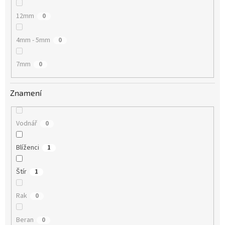
12mm
0
4mm - 5mm
0
7mm
0
Znamení
Vodnář
0
Blíženci
1
Štír
1
Rak
0
Beran
0