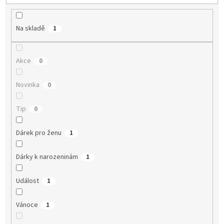
ů
Na skladě
1
Akce
0
Novinka
0
Tip
0
Dárek pro ženu
1
Dárky k narozeninám
1
Událost
1
Vánoce
1