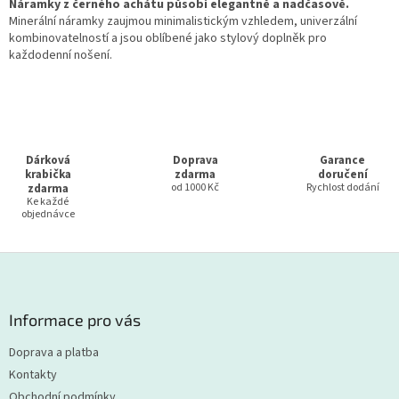
l
Náramky z černého achátu působí elegantně a nadčasově.
á
Minerální náramky zaujmou minimalistickým vzhledem, univerzální
d
kombinovatelností a jsou oblíbené jako stylový doplněk pro
a
každodenní nošení.
c
í
p
r
v
k
Dárková
Doprava
Garance
y
krabička
zdarma
doručení
v
zdarma
od 1000 Kč
Rychlost dodání
Ke každé
ý
objednávce
p
i
s
Z
u
á
p
a
Informace pro vás
t
Doprava a platba
í
Kontakty
Obchodní podmínky