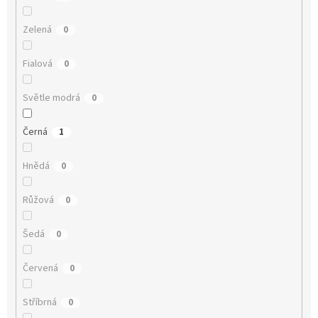
Zelená
0
Fialová
0
Světle modrá
0
Černá
1
Hnědá
0
Růžová
0
Šedá
0
Červená
0
Stříbrná
0