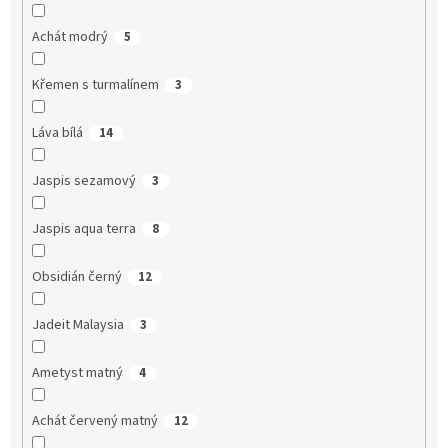
Achát modrý
5
Křemen s turmalínem
3
Láva bílá
14
Jaspis sezamový
3
Jaspis aqua terra
8
Obsidián černý
12
Jadeit Malaysia
3
Ametyst matný
4
Achát červený matný
12