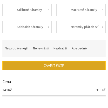
Stříbrné náramky
Macramé náramky
Kabbalah náramky
Náramky přátelství
Ř
a
Nejprodávanější
Nejlevnější
Nejdražší
Abecedně
z
e
n
ZAVŘÍT FILTR
í
p
r
Cena
o
d
349
Kč
350
Kč
u
k
t