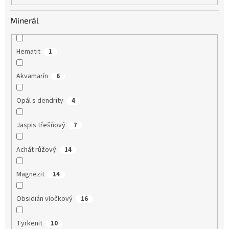
Minerál
Hematit
1
Akvamarín
6
Opál s dendrity
4
Jaspis třešňový
7
Achát růžový
14
Magnezit
14
Obsidián vločkový
16
Tyrkenit
10