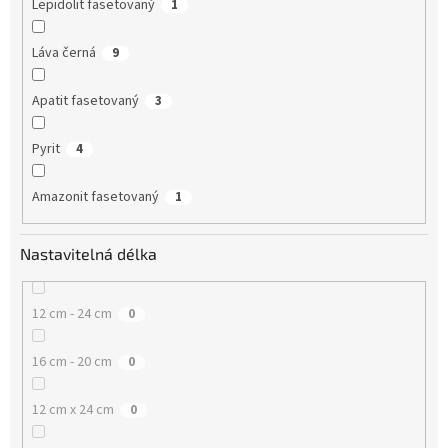
Lepidolit fasetovaný
1
Láva černá
9
Apatit fasetovaný
3
Pyrit
4
Amazonit fasetovaný
1
Nastavitelná délka
12 cm - 24 cm
0
16 cm - 20 cm
0
12 cm x 24 cm
0