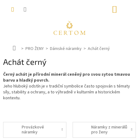
Přejít
NÁKUP
na
obsah
KOŠÍK
D
PRO ŽENY
Dámské náramky
Achát černý
o
Achát černý
m
ů
Černý achát je přírodní minerál ceněný pro svou sytou tmavou
barvu a hladký povrch.
Jeho hluboký odstín je v tradiční symbolice často spojován s tématy
síly, stability a ochrany, a to výhradně v kulturním a historickém
kontextu.
Provázkové
Náramky z minerálů
náramky
pro ženy