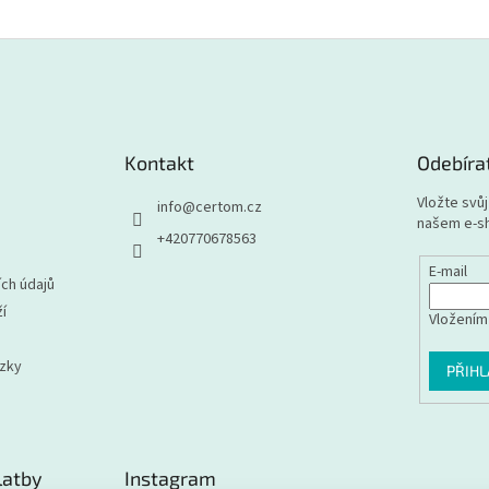
Kontakt
Odebíra
Vložte svů
info
@
certom.cz
našem e-s
+420770678563
E-mail
ch údajů
í
Vložením
ázky
PŘIHL
latby
Instagram