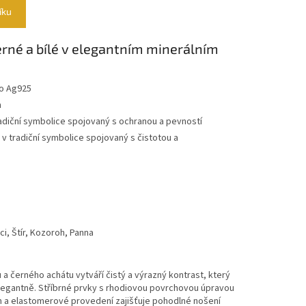
íku
rné a bílé v elegantním minerálním
ro Ag925
m
radiční symbolice spojovaný s ochranou a pevností
– v tradiční symbolice spojovaný s čistotou a
i, Štír, Kozoroh, Panna
 černého achátu vytváří čistý a výrazný kontrast, který
elegantně. Stříbrné prvky s rhodiovou povrchovou úpravou
m a elastomerové provedení zajišťuje pohodlné nošení