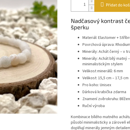
Přidat do koš
Nadčasový kontrast če
šperku
Materiál: Elastomer + Stříb
Povrchová úprava: Rhodiu
Minerály: Achát černý – v t
Minerály: Achát bílý matný 
minimalistickým stylem
Velikost minerálů: 6 mm
Velikost: 15,5 cm – 17,5 cm
Pro koho: Unisex
Dárková krabička zdarma
Znamení zvěrokruhu: Blíženc
Ruční výroba
Kombinace bílého matného achátu a
působí minimalisticky a zároveň 
doplňují minerály jemným detaile