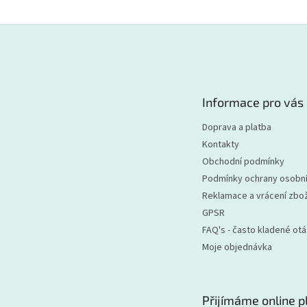
Z
á
p
a
t
Informace pro vás
í
Doprava a platba
Kontakty
Obchodní podmínky
Podmínky ochrany osobní
Reklamace a vrácení zbož
GPSR
FAQ's - často kladené ot
Moje objednávka
Přijímáme online p