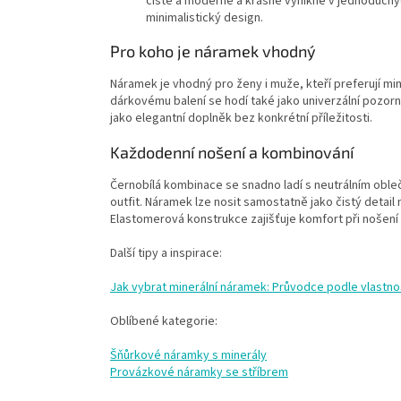
čistě a moderně a krásně vynikne v jednoduchý
minimalistický design.
Pro koho je náramek vhodný
Náramek je vhodný pro ženy i muže, kteří preferují mini
dárkovému balení se hodí také jako univerzální pozor
jako elegantní doplněk bez konkrétní příležitosti.
Každodenní nošení a kombinování
Černobílá kombinace se snadno ladí s neutrálním obleče
outfit. Náramek lze nosit samostatně jako čistý detail 
Elastomerová konstrukce zajišťuje komfort při nošení 
Další tipy a inspirace:
Jak vybrat minerální náramek: Průvodce podle vlastno
Oblíbené kategorie:
Šňůrkové náramky s minerály
Provázkové náramky se stříbrem