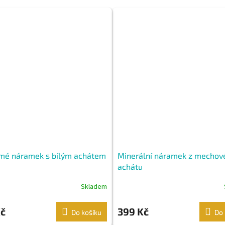
mé náramek s bílým achátem
Minerální náramek z mechov
achátu
Skladem
Kč
399 Kč
Do košíku
Do 