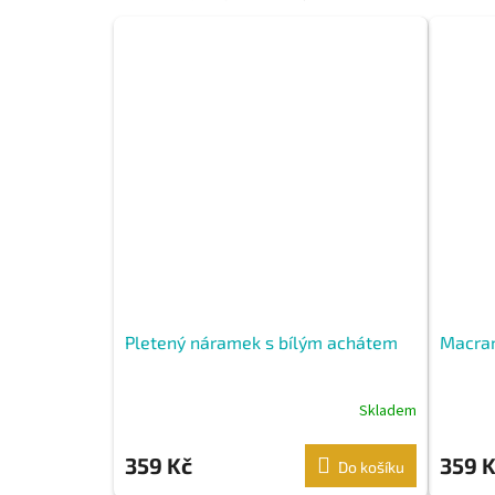
Pletený náramek s bílým achátem
Macra
Skladem
359 Kč
359 
Do košíku