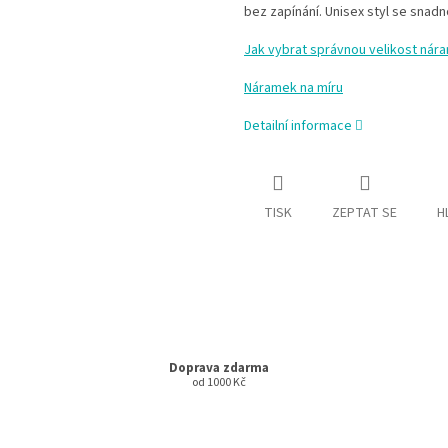
bez zapínání. Unisex styl se snad
Jak vybrat správnou velikost nár
Náramek na míru
Detailní informace
TISK
ZEPTAT SE
H
Doprava zdarma
od 1000 Kč