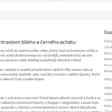
Dop
ntrastem bílého a černého achátu
Kate
Záru
rný achát do nadčasového celku, který staví na kontrastu světla a
Barv
erný achát dodává kompozici výraznější, minimalistický akcent.
Mater
vou úpravou celek doplňují a podtrhují uhlazený vzhled.
Pro 
zapínání a snadné přizpůsobení zápěstí. Díky unisex stylu je
Miner
samostatný doplněk i jako součást vrstvení s dalšími šperky. Ruční
 celkově čistý vizuální dojem.
Příle
Velik
Velik
ván s
ochranou a pevností
. Černý kámen působí výrazně a čistě a ve
Znam
í základ pro kontrastní šperky a funguje v elegantním i casual stylu.
Dárk
á spojován s
čistotou a minimalistickým stylem
. Matná bílá působí
?
I