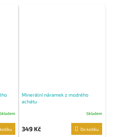
ého
Minerální náramek z modrého
achátu
Skladem
Skladem
349 Kč
košíku
Do košíku