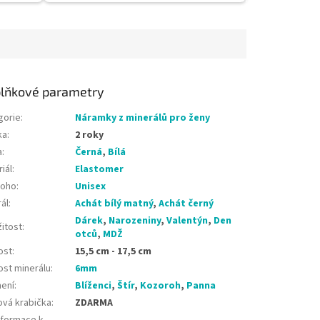
lňkové parametry
gorie
:
Náramky z minerálů pro ženy
ka
:
2 roky
a
:
Černá
,
Bílá
iál
:
Elastomer
koho
:
Unisex
ál
:
Achát bílý matný
,
Achát černý
Dárek
,
Narozeniny
,
Valentýn
,
Den
žitost
:
otců
,
MDŽ
ost
:
15,5 cm - 17,5 cm
ost minerálu
:
6mm
ení
:
Blíženci
,
Štír
,
Kozoroh
,
Panna
ová krabička
:
ZDARMA
nformace k