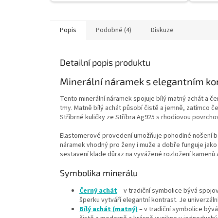
Popis
Podobné (4)
Diskuze
Detailní popis produktu
Minerální náramek s elegantním ko
Tento minerální náramek spojuje bílý matný achát a če
tmy. Matně bílý achát působí čistě a jemně, zatímco č
Stříbrné kuličky ze Stříbra Ag925 s rhodiovou povrcho
Elastomerové provedení umožňuje pohodlné nošení bez 
náramek vhodný pro ženy i muže a dobře funguje jako 
sestavení klade důraz na vyvážené rozložení kamenů a
Symbolika minerálu
Černý achát
– v tradiční symbolice bývá spojo
šperku vytváří elegantní kontrast. Je univerzáln
Bílý achát (matný)
– v tradiční symbolice býv