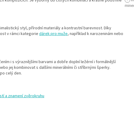
ch kompozicích. Je výborný do čistých kombinací a krásně podtrhne
mine
malistický styl, přírodní materiály a kontrastní barevnost. Díky
nost v rámci kategorie
dárek pro muže
, například k narozeninám nebo
ním i s výraznějšími barvami a dobře doplní ležérní i formálnější
nebo jej kombinovat s dalšími minerálními či stříbrnými šperky.
po celý den.
stí a znamení zvěrokruhu