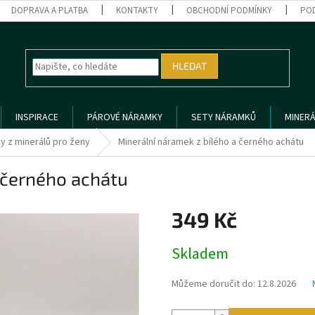
DOPRAVA A PLATBA
KONTAKTY
OBCHODNÍ PODMÍNKY
PO
HLEDAT
INSPIRACE
PÁROVÉ NÁRAMKY
SETY NÁRAMKŮ
MINERÁ
y z minerálů pro ženy
Minerální náramek z bílého a černého achátu
 černého achátu
349 Kč
Měrná
Skladem
cena:
Můžeme doručit do:
12.8.2026