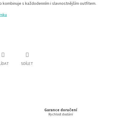
no kombinuje s každodenním i slavnostnějším outfitem.
amku
LÍDAT
SDÍLET
Garance doručení
Rychlost dodání