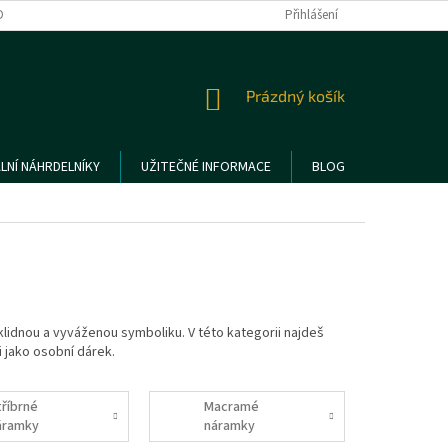
DMÍNKY OCHRANY OSOBNÍCH ÚDAJŮ
REKLAMACE A VRÁCENÍ ZBOŽÍ
Přihlášení
NÁKUPNÍ
Prázdný košík
KOŠÍK
LNÍ NÁHRDELNÍKY
UŽITEČNÉ INFORMACE
BLOG
klidnou a vyváženou symboliku. V této kategorii najdeš
 jako osobní dárek.
tříbrné
Macramé
áramky
náramky