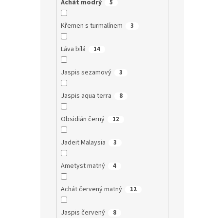
Achát modrý
5
Křemen s turmalínem
3
Láva bílá
14
Jaspis sezamový
3
Jaspis aqua terra
8
Obsidián černý
12
Jadeit Malaysia
3
Ametyst matný
4
Achát červený matný
12
Jaspis červený
8