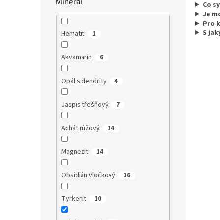
Minerál
Co s
Je m
Pro 
S jak
Hematit
1
Akvamarín
6
Opál s dendrity
4
Jaspis třešňový
7
Achát růžový
14
Magnezit
14
Obsidián vločkový
16
Tyrkenit
10