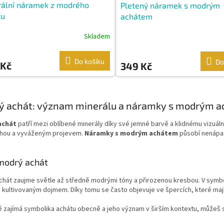
rální náramek z modrého
Pletený náramek s modrým
tu
achátem
Skladem
Do košíku
Do
 Kč
349 Kč
O
v
ý achát: význam minerálu a náramky s modrým 
l
á
achát
patří mezi oblíbené minerály díky své jemné barvě a klidnému vizuální
d
hou a vyváženým projevem.
Náramky s modrým achátem
působí nenápad
a
c
í
 modrý achát
p
r
chát zaujme světle až středně modrými tóny a přirozenou kresbou. V symb
v
 kultivovaným dojmem. Díky tomu se často objevuje ve špercích, které maj
k
y
 zajímá symbolika achátu obecně a jeho význam v širším kontextu, můžeš s
v
ý