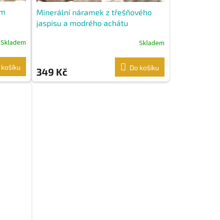
em
Minerální náramek z třešňového
jaspisu a modrého achátu
Skladem
Skladem
 košíku
Do košíku
349 Kč