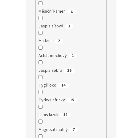
Měsíční kámen
2
Jaspis síťový
1
Maifanit
2
Achát mechový
1
Jaspis zebra
16
Tygří oko
14
Tyrkys africký
15
Lapis lazuli
12
Magnezit matný
7