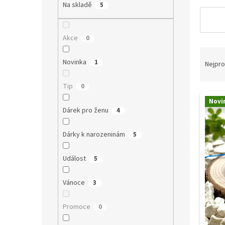
a
Na skladě
5
n
e
l
Akce
0
Ř
Novinka
a
1
Nejpro
z
e
Tip
0
V
n
Novi
ý
í
Dárek pro ženu
4
p
p
i
r
Dárky k narozeninám
5
s
o
p
d
Událost
5
r
u
o
k
Vánoce
3
d
t
u
ů
k
Promoce
0
t