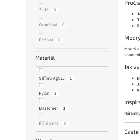
Proč 
Žlutá
0
J
T
Oranžová
0
S
Modrý
Béžová
0
Modrý ac
znamen
Materiál
Jak v
Stříbro Ag925
N
1
J
V
Nylon
3
Inspir
Elastomer
2
Náramky 
Říční perla
0
Časté