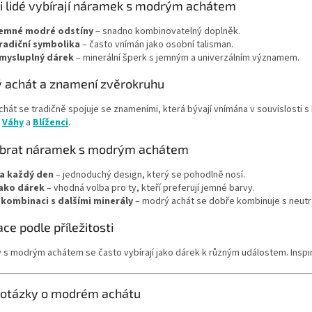
si lidé vybírají náramek s modrým achátem
p
i
emné modré odstíny
– snadno kombinovatelný doplněk.
s
radiční symbolika
– často vnímán jako osobní talisman.
u
mysluplný dárek
– minerální šperk s jemným a univerzálním významem.
 achát a znamení zvěrokruhu
hát se tradičně spojuje se znameními, která bývají vnímána v souvislosti s
í
Váhy
a
Blíženci
.
ybrat náramek s modrým achátem
a každý den
– jednoduchý design, který se pohodlně nosí.
ako dárek
– vhodná volba pro ty, kteří preferují jemné barvy.
 kombinaci s dalšími minerály
– modrý achát se dobře kombinuje s neutr
ace podle příležitosti
s modrým achátem se často vybírají jako dárek k různým událostem. Inspir
 otázky o modrém achátu