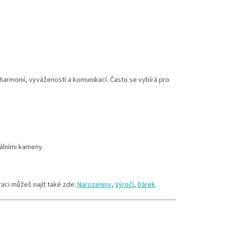
 harmonií, vyvážeností a komunikací. Často se vybírá pro
álními kameny.
aci můžeš najít také zde:
Narozeniny
,
Výročí
,
Dárek
.