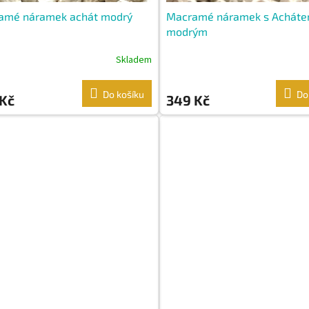
amé náramek achát modrý
Macramé náramek s Achát
modrým
Skladem
Do košíku
Do
 Kč
349 Kč