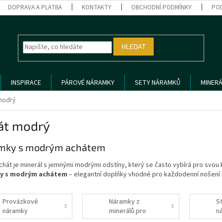
DOPRAVA A PLATBA
KONTAKTY
OBCHODNÍ PODMÍNKY
PO
HLEDAT
INSPIRACE
PÁROVÉ NÁRAMKY
SETY NÁRAMKŮ
MINERÁ
modrý
át modrý
mky s modrým achátem
hát je minerál s jemnými modrými odstíny, který se často vybírá pro svou 
y s modrým achátem
– elegantní doplňky vhodné pro každodenní nošení i
Provázkové
Náramky z
S
náramky
minerálů pro
n
ženy