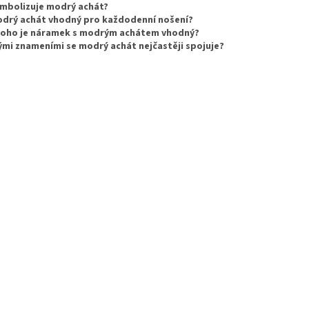
ymbolizuje modrý achát?
odrý achát vhodný pro každodenní nošení?
koho je náramek s modrým achátem vhodný?
ými znameními se modrý achát nejčastěji spojuje?