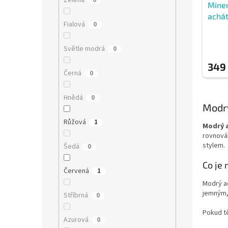
Zelená
0
Mine
achá
Fialová
0
Světle modrá
0
349
Černá
0
Hnědá
0
Modr
Růžová
1
Modrý 
rovnová
stylem.
Šedá
0
Co je
Červená
1
Modrý a
jemným,
Stříbrná
0
Pokud tě
Azurová
0