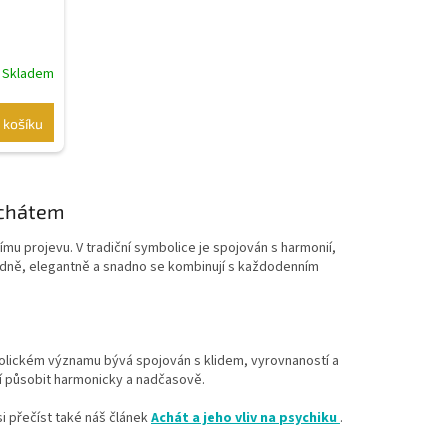
Skladem
 košíku
achátem
mu projevu. V tradiční symbolice je spojován s harmonií,
ně, elegantně a snadno se kombinují s každodenním
olickém významu bývá spojován s klidem, vyrovnaností a
í působit harmonicky a nadčasově.
i přečíst také náš článek
Achát a jeho vliv na psychiku
.