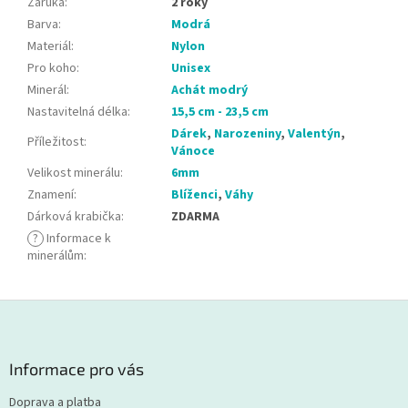
Záruka
:
2 roky
Barva
:
Modrá
Materiál
:
Nylon
Pro koho
:
Unisex
Minerál
:
Achát modrý
Nastavitelná délka
:
15,5 cm - 23,5 cm
Dárek
,
Narozeniny
,
Valentýn
,
Příležitost
:
Vánoce
Velikost minerálu
:
6mm
Znamení
:
Blíženci
,
Váhy
Dárková krabička
:
ZDARMA
?
Informace k
minerálům
:
Z
á
p
a
Informace pro vás
t
Doprava a platba