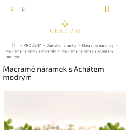
Přejít
NÁKUP
na
obsah
KOŠÍK
D
PRO ŽENY
Dámské náramky
Macramé náramky
Macramé náramky s minerály
o
Macramé náramek s Achátem
modrým
m
ů
Macramé náramek s Achátem
modrým