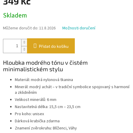
349 Kč
Měrná
Skladem
cena:
Můžeme doručit do:
11.8.2026
Možnosti doručení
Přidat do košíku
Hloubka modrého tónu v čistém
minimalistickém stylu
Materiál: modrá nylonová tkanina
Minerál: modrý achát – v tradiční symbolice spojovaný s harmonií
a zklidněním
Velikost minerálů: 6 mm
Nastavitelná délka: 15,5 cm – 23,5 cm
Pro koho: unisex
Dárková krabička zdarma
Znamení zvěrokruhu: Blíženci, Váhy