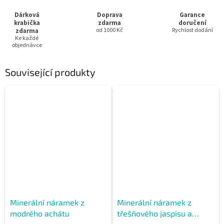
Dárková
Doprava
Garance
krabička
zdarma
doručení
zdarma
od 1000 Kč
Rychlost dodání
Ke každé
objednávce
Související produkty
Minerální náramek z
Minerální náramek z
modrého achátu
třešňového jaspisu a