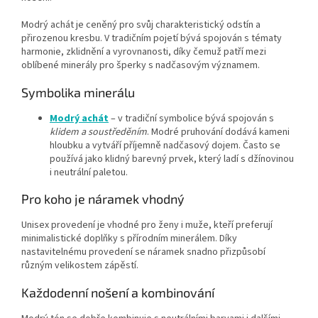
Modrý achát je ceněný pro svůj charakteristický odstín a
přirozenou kresbu. V tradičním pojetí bývá spojován s tématy
harmonie, zklidnění a vyrovnanosti, díky čemuž patří mezi
oblíbené minerály pro šperky s nadčasovým významem.
Symbolika minerálu
Modrý achát
– v tradiční symbolice bývá spojován s
klidem a soustředěním
. Modré pruhování dodává kameni
hloubku a vytváří příjemně nadčasový dojem. Často se
používá jako klidný barevný prvek, který ladí s džínovinou
i neutrální paletou.
Pro koho je náramek vhodný
Unisex provedení je vhodné pro ženy i muže, kteří preferují
minimalistické doplňky s přírodním minerálem. Díky
nastavitelnému provedení se náramek snadno přizpůsobí
různým velikostem zápěstí.
Každodenní nošení a kombinování