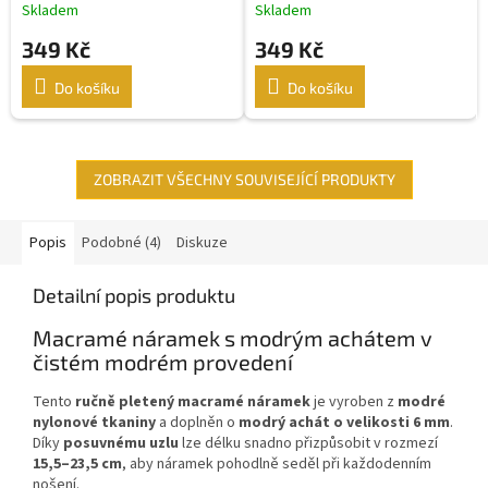
modrého achátu
Skladem
Skladem
349 Kč
349 Kč
Do košíku
Do košíku
ZOBRAZIT VŠECHNY SOUVISEJÍCÍ PRODUKTY
Popis
Podobné (4)
Diskuze
Detailní popis produktu
Macramé náramek s modrým achátem v
čistém modrém provedení
Tento
ručně pletený macramé náramek
je vyroben z
modré
nylonové tkaniny
a doplněn o
modrý achát o velikosti 6 mm
.
Díky
posuvnému uzlu
lze délku snadno přizpůsobit v rozmezí
15,5–23,5 cm
, aby náramek pohodlně seděl při každodenním
nošení.