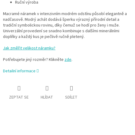
Ruční výroba
Macramé náramek v intenzivním modrém odstínu působí elegantně a
nadčasově. Modrý achát dodává šperku výrazný přírodní detail a
tradiční symbolickou rovinu, díky čemuž se hodí pro ženy i muže.
Univerzální provedení se snadno kombinuje s dalšími minerálními
doplňky a každý kus je pečlivě ručně pletený.
Jak změřit velikost náramku?
Potřebujete jiný rozměr? Klikněte
zde
.
Detailní informace
ZEPTAT SE
HLÍDAT
SDÍLET