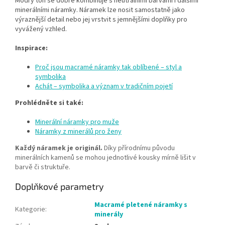
Modrý tón se dobře kombinuje s neutrálními barvami i dalšími
minerálními náramky. Náramek lze nosit samostatně jako
výraznější detail nebo jej vrstvit s jemnějšími doplňky pro
vyvážený vzhled.
Inspirace:
Proč jsou macramé náramky tak oblíbené – styl a
symbolika
Achát – symbolika a význam v tradičním pojetí
Prohlédněte si také:
Minerální náramky pro muže
Náramky z minerálů pro ženy
Každý náramek je originál.
Díky přírodnímu původu
minerálních kamenů se mohou jednotlivé kousky mírně lišit v
barvě či struktuře.
Doplňkové parametry
Macramé pletené náramky s
Kategorie
:
minerály