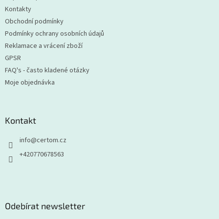
í
Kontakty
Obchodní podmínky
Podmínky ochrany osobních údajů
Reklamace a vrácení zboží
GPSR
FAQ's - často kladené otázky
Moje objednávka
Kontakt
info
@
certom.cz
+420770678563
Odebírat newsletter