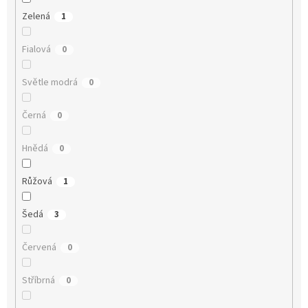
Zelená
1
Fialová
0
Světle modrá
0
Černá
0
Hnědá
0
Růžová
1
Šedá
3
Červená
0
Stříbrná
0