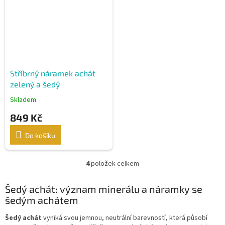
Stříbrný náramek achát
zelený a šedý
Skladem
849 Kč
Do košíku
4
položek celkem
O
v
l
Šedý achát: význam minerálu a náramky se
á
šedým achátem
d
a
Šedý achát
vyniká svou jemnou, neutrální barevností, která působí
c