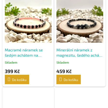
ý
p
i
s
p
r
o
d
u
k
Macramé náramek se
Minerální náramek z
t
šedým achátem na
magnezitu, šedého achátu
ů
růžovém nylonu
a vločkového obsidiánu
Skladem
Skladem
399 Kč
459 Kč
Do košíku
Do košíku