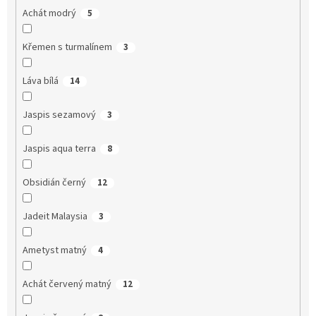
Achát modrý
5
Křemen s turmalínem
3
Láva bílá
14
Jaspis sezamový
3
Jaspis aqua terra
8
Obsidián černý
12
Jadeit Malaysia
3
Ametyst matný
4
Achát červený matný
12