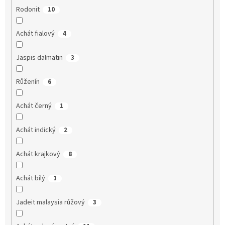
Rodonit
10
Achát fialový
4
Jaspis dalmatin
3
Růženín
6
Achát černý
1
Achát indický
2
Achát krajkový
8
Achát bílý
1
Jadeit malaysia růžový
3