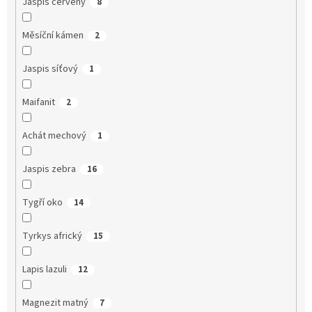
Jaspis červený
8
Měsíční kámen
2
Jaspis síťový
1
Maifanit
2
Achát mechový
1
Jaspis zebra
16
Tygří oko
14
Tyrkys africký
15
Lapis lazuli
12
Magnezit matný
7