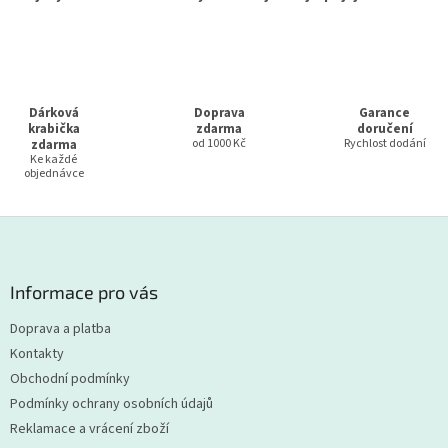
Dárková
Doprava
Garance
krabička
zdarma
doručení
zdarma
od 1000 Kč
Rychlost dodání
Ke každé
objednávce
Z
á
p
a
Informace pro vás
t
Doprava a platba
í
Kontakty
Obchodní podmínky
Podmínky ochrany osobních údajů
Reklamace a vrácení zboží