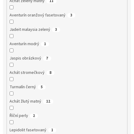
Achát zelený matný
11
Aventurín oranžový fasetovaný
3
Jadeit malaysia zelený
3
Aventurín modrý
1
Jaspis obrázkový
7
Achát stromečkový
8
Turmalín černý
5
Achát žlutý matný
12
Říční perly
2
Lepidolit fasetovaný
1