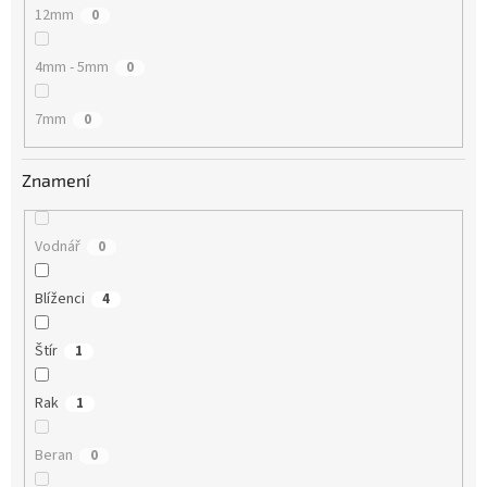
12mm
0
4mm - 5mm
0
7mm
0
Znamení
Vodnář
0
Blíženci
4
Štír
1
Rak
1
Beran
0