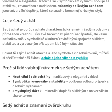
vyrovnaně a elegantně. Tradičně se v symbolickém významu spojuje se
í
stabilitou, rovnováhou a nadhledem.
Náramky se šedým achátem
p
jsou univerzální doplňky, které se snadno kombinují s různými styly.
r
v
Co je šedý achát
k
y
Šedý achát je odrůda achátu charakteristická jemnými šedými odstíny a
v
přirozenou kresbou. Díky své barevnosti působí nenápadně, ale velmi
ý
sofistikovaně. V symbolické a kulturní rovině bývá spojován s klidem,
p
stabilitou a vyrovnaným přístupem k běžným situacím.
i
s
Pokud tě zajímá achát obecně a jeho symbolika v osobní rovině, můžeš
u
si přečíst také náš článek
Achát a jeho vliv na psychiku
.
Proč si lidé vybírají náramek se šedým achátem
Neutrální šedé odstíny
– nadčasový a elegantní vzhled.
Symbolika rovnováhy a stability
– oblíbená volba pro šperk s
osobním významem.
Smysluplný dárek
– minerální doplněk s klidným a univerzálním
charakterem.
Šedý achát a znamení zvěrokruhu