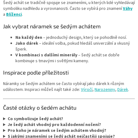
Šedý achát se tradičně spojuje se znameními, u kterých lidé vyhledávají
symboliku nadhledu a vyrovnanosti. Často se vybírá pro znamení
Váhy
a
Blíženci
.
Jak vybrat náramek se šedým achátem
Na každý den
– jednoduchý design, který se pohodlně nosí.
Jako dárek
– ideální volba, pokud hledáš univerzální a vkusný
šperk.
V kombinaci s dalšími minerály
– šedý achát se dobře
kombinuje s tmavými i světlými kameny.
Inspirace podle příležitosti
Náramky se šedým achátem se často vybírají jako dárek k různým
událostem. Inspiraci můžeš najít také zde:
Výročí
,
Narozeniny
,
Dárek
.
Časté otázky o šedém achátu
Co symbolizuje šedý achát?
Je šedý achát vhodný pro každodenní nošení?
Pro koho je náramek se šedým achátem vhodný?
S jakými znameními se šedý achát nejčastěji spojuje?