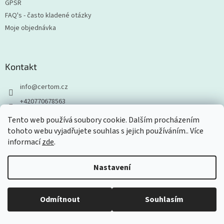
GPSR
FAQ's - často kladené otázky
Moje objednávka
Kontakt
info
@
certom.cz
+420770678563
Tento web používá soubory cookie. Dalším procházením
tohoto webu vyjadřujete souhlas s jejich používáním.. Více
informací
zde
.
Odebírat newsletter
Nastavení
Vložte svůj e-mail a my vám budeme zasílat informace o nových
produktech na našem e-shopu.
Odmítnout
Souhlasím
E-mail