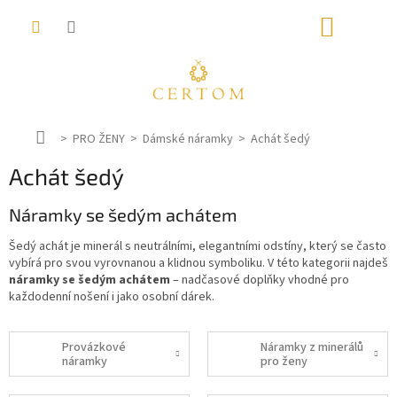
Přejít
NÁKUP
na
obsah
KOŠÍK
D
PRO ŽENY
Dámské náramky
Achát šedý
o
Achát šedý
m
ů
Náramky se šedým achátem
Šedý achát je minerál s neutrálními, elegantními odstíny, který se často
vybírá pro svou vyrovnanou a klidnou symboliku. V této kategorii najdeš
náramky se šedým achátem
– nadčasové doplňky vhodné pro
každodenní nošení i jako osobní dárek.
Provázkové
Náramky z minerálů
náramky
pro ženy