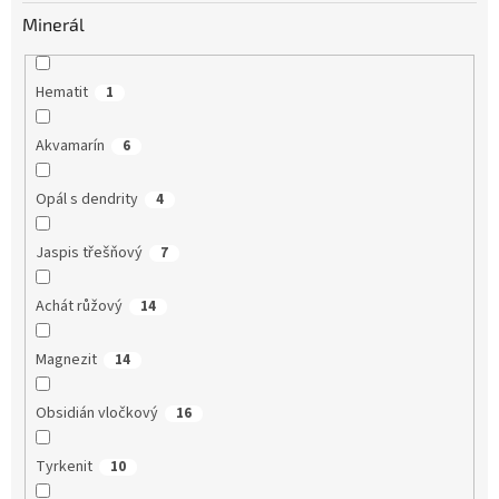
Minerál
Hematit
1
Akvamarín
6
Opál s dendrity
4
Jaspis třešňový
7
Achát růžový
14
Magnezit
14
Obsidián vločkový
16
Tyrkenit
10