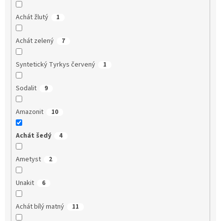
Achát žlutý
1
Achát zelený
7
Syntetický Tyrkys červený
1
Sodalit
9
Amazonit
10
Achát šedý
4
Ametyst
2
Unakit
6
Achát bílý matný
11