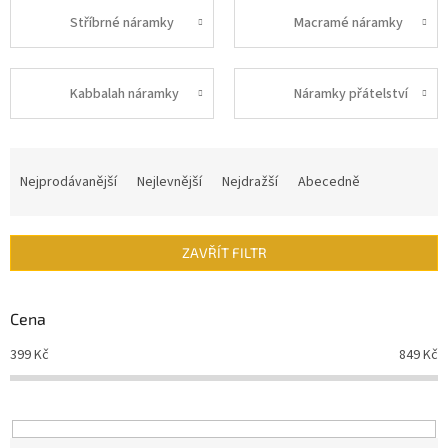
Stříbrné náramky
Macramé náramky
Kabbalah náramky
Náramky přátelství
Ř
a
Nejprodávanější
Nejlevnější
Nejdražší
Abecedně
z
e
n
ZAVŘÍT FILTR
í
p
r
Cena
o
d
399
Kč
849
Kč
u
k
t
ů