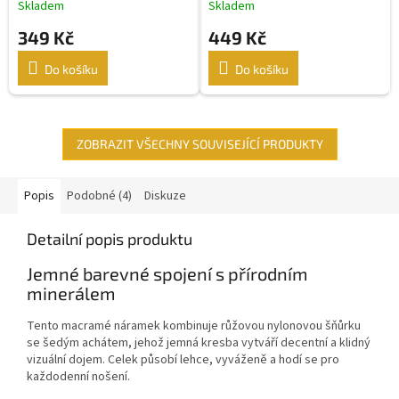
Skladem
Skladem
kuličkami
349 Kč
449 Kč
Do košíku
Do košíku
ZOBRAZIT VŠECHNY SOUVISEJÍCÍ PRODUKTY
Popis
Podobné (4)
Diskuze
Detailní popis produktu
Jemné barevné spojení s přírodním
minerálem
Tento macramé náramek kombinuje růžovou nylonovou šňůrku
se šedým achátem, jehož jemná kresba vytváří decentní a klidný
vizuální dojem. Celek působí lehce, vyváženě a hodí se pro
každodenní nošení.