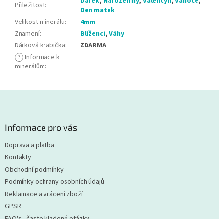
Dárek
,
Narozeniny
,
Valentýn
,
Vánoce
,
Příležitost
:
Den matek
Velikost minerálu
:
4mm
Znamení
:
Blíženci
,
Váhy
Dárková krabička
:
ZDARMA
?
Informace k
minerálům
:
Z
á
p
a
Informace pro vás
t
Doprava a platba
í
Kontakty
Obchodní podmínky
Podmínky ochrany osobních údajů
Reklamace a vrácení zboží
GPSR
FAQ's - často kladené otázky