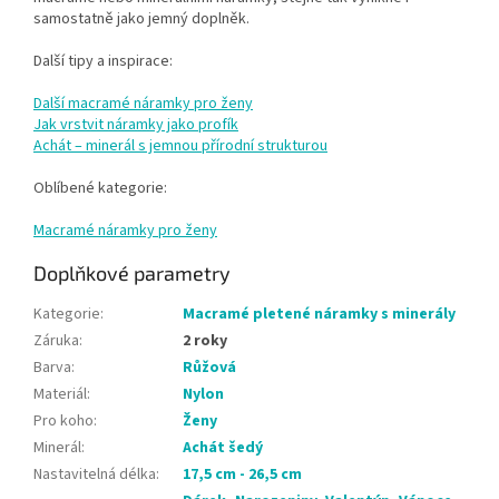
samostatně jako jemný doplněk.
Další tipy a inspirace:
Další macramé náramky pro ženy
Jak vrstvit náramky jako profík
Achát – minerál s jemnou přírodní strukturou
Oblíbené kategorie:
Macramé náramky pro ženy
Doplňkové parametry
Kategorie
:
Macramé pletené náramky s minerály
Záruka
:
2 roky
Barva
:
Růžová
Materiál
:
Nylon
Pro koho
:
Ženy
Minerál
:
Achát šedý
Nastavitelná délka
:
17,5 cm - 26,5 cm