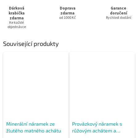
Dárková
Doprava
Garance
krabička
zdarma
doručení
zdarma
od 1000 Kč
Rychlost dodání
Ke každé
objednávce
Související produkty
Minerální náramek ze
Provázkový náramek s
žlutého matného achátu
růžovým achátem a
lesklými stříbrnými