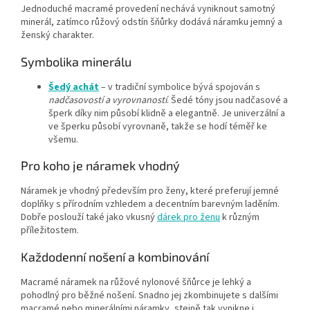
Jednoduché macramé provedení nechává vyniknout samotný
minerál, zatímco růžový odstín šňůrky dodává náramku jemný a
ženský charakter.
Symbolika minerálu
Šedý achát
– v tradiční symbolice bývá spojován s
nadčasovostí a vyrovnaností
. Šedé tóny jsou nadčasové a
šperk díky nim působí klidně a elegantně. Je univerzální a
ve šperku působí vyrovnaně, takže se hodí téměř ke
všemu.
Pro koho je náramek vhodný
Náramek je vhodný především pro ženy, které preferují jemné
doplňky s přírodním vzhledem a decentním barevným laděním.
Dobře poslouží také jako vkusný
dárek pro ženu
k různým
příležitostem.
Každodenní nošení a kombinování
Macramé náramek na růžové nylonové šňůrce je lehký a
pohodlný pro běžné nošení. Snadno jej zkombinujete s dalšími
macramé nebo minerálními náramky, stejně tak vynikne i