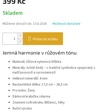
399 Kč
Měrná
Skladem
cena:
Můžeme doručit do:
13.8.2026
Možnosti doručení
Přidat do košíku
Jemná harmonie v růžovém tónu
Materiál: růžová nylonová šňůrka
Minerály: Achát šedý – v tradiční symbolice spojovaný s
nadčasovostí a vyrovnaností
Velikost minerálů: 4 mm
Nastavitelná délka: 17,5 cm – 26,5 cm
Pro koho: Ženy
Dárková krabička zdarma
Znamení zvěrokruhu: Blíženci, Váhy
Ruční výroba