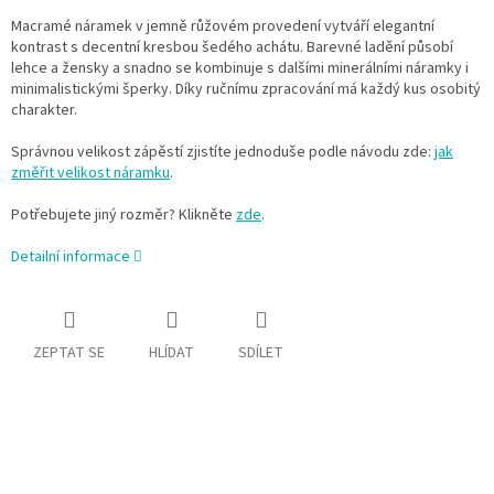
Macramé náramek v jemně růžovém provedení vytváří elegantní
kontrast s decentní kresbou šedého achátu. Barevné ladění působí
lehce a žensky a snadno se kombinuje s dalšími minerálními náramky i
minimalistickými šperky. Díky ručnímu zpracování má každý kus osobitý
charakter.
Správnou velikost zápěstí zjistíte jednoduše podle návodu zde:
jak
změřit velikost náramku
.
Potřebujete jiný rozměr? Klikněte
zde
.
Detailní informace
ZEPTAT SE
HLÍDAT
SDÍLET