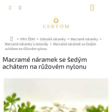
Přejít
NÁKUP
na
obsah
KOŠÍK
D
PRO ŽENY
Dámské náramky
Macramé náramky
Macramé náramky s minerály
o
Macramé náramek se šedým
achátem na růžovém nylonu
m
ů
Macramé náramek se šedým
achátem na růžovém nylonu