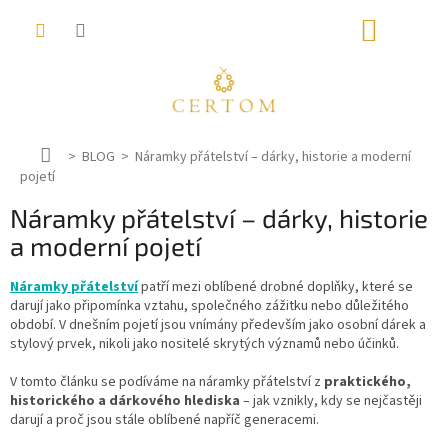
Přejít
NÁKUP
na
obsah
KOŠÍK
D
BLOG
Náramky přátelství – dárky, historie a moderní
pojetí
o
m
Náramky přátelství – dárky, historie
ů
a moderní pojetí
Náramky přátelství
patří mezi oblíbené drobné doplňky, které se
darují jako připomínka vztahu, společného zážitku nebo důležitého
období. V dnešním pojetí jsou vnímány především jako osobní dárek a
stylový prvek, nikoli jako nositelé skrytých významů nebo účinků.
V tomto článku se podíváme na náramky přátelství z
praktického,
historického a dárkového hlediska
– jak vznikly, kdy se nejčastěji
darují a proč jsou stále oblíbené napříč generacemi.