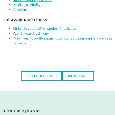
Stříbrné šperky pro muže
Dárek pro přítelkyni
Valentýn
Další zajímavé články
Stříbrná svatba: 25 let společného života
Vtipné mezinárodní dny
Typy náušnic podle zapínání: Jak vybrat ideální zapínání pro vaše
náušnice
PŘEDCHOZÍ ČLÁNEK
DALŠÍ ČLÁNEK
Z
á
p
a
Informace pro vás