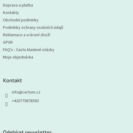
t
Doprava a platba
í
Kontakty
Obchodní podmínky
Podmínky ochrany osobních údajů
Reklamace a vrácení zboží
GPSR
FAQ's - často kladené otázky
Moje objednávka
Kontakt
info
@
certom.cz
+420770678563
Odebírat newsletter