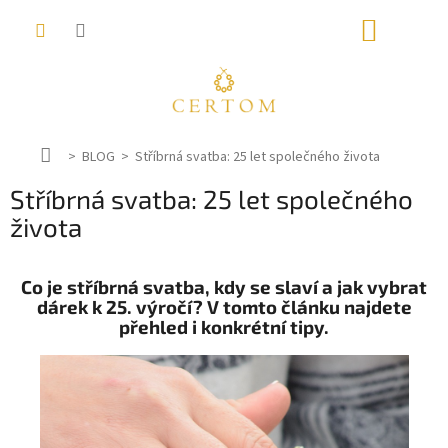
Přejít
NÁKUP
na
obsah
KOŠÍK
D
BLOG
Stříbrná svatba: 25 let společného života
o
Stříbrná svatba: 25 let společného
m
ů
života
Co je stříbrná svatba, kdy se slaví a jak vybrat
dárek k 25. výročí? V tomto článku najdete
přehled i konkrétní tipy.