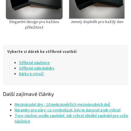
Elegantní design pro každou
Jemný doplněk pro každý den
příležitost
Vyberte si dárek ke stříbrné svatbě:
Stříbrné náušnice
Stříbrné náhrdelníky
Dárky k výročí
Další zajímavé články
Mezinárodní dny - 10 nejkrásnějších mezinárodních dnů
Náramky pro páry: co symbolizují, kdy je darovat a jak vybrat
Typy náušnic podle zapínání: Jak vybrat ideální zapínání pro vaše
náušnice