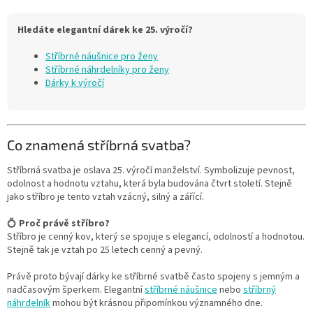
Hledáte elegantní dárek ke 25. výročí?
Stříbrné náušnice pro ženy
Stříbrné náhrdelníky pro ženy
Dárky k výročí
Co znamená stříbrná svatba?
Stříbrná svatba je oslava 25. výročí manželství. Symbolizuje pevnost,
odolnost a hodnotu vztahu, která byla budována čtvrt století. Stejně
jako stříbro je tento vztah vzácný, silný a zářící.
💍
Proč právě stříbro?
Stříbro je cenný kov, který se spojuje s elegancí, odolností a hodnotou.
Stejně tak je vztah po 25 letech cenný a pevný.
Právě proto bývají dárky ke stříbrné svatbě často spojeny s jemným a
nadčasovým šperkem. Elegantní
stříbrné náušnice
nebo
stříbrný
náhrdelník
mohou být krásnou připomínkou významného dne.