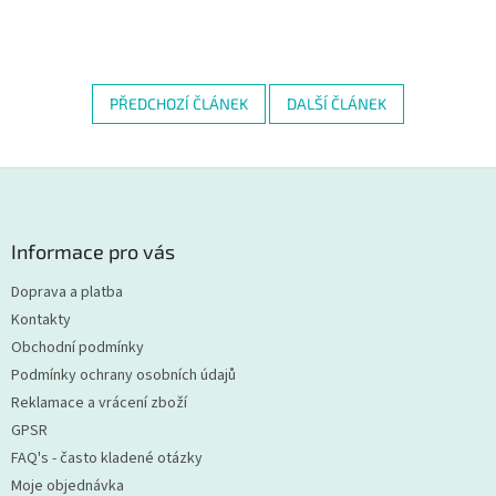
PŘEDCHOZÍ ČLÁNEK
DALŠÍ ČLÁNEK
Z
á
p
a
Informace pro vás
t
Doprava a platba
í
Kontakty
Obchodní podmínky
Podmínky ochrany osobních údajů
Reklamace a vrácení zboží
GPSR
FAQ's - často kladené otázky
Moje objednávka