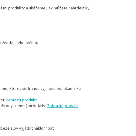
rétní produkty a ukážeme, jak můžete náhrdelníky
 života, nekonečno).
mem, které podtrhnou výjimečnost okamžiku.
stu.
Zobrazit produkt
přírody a jemnými detaily.
Zobrazit produkt
beze slov vyjádřit náklonnost.