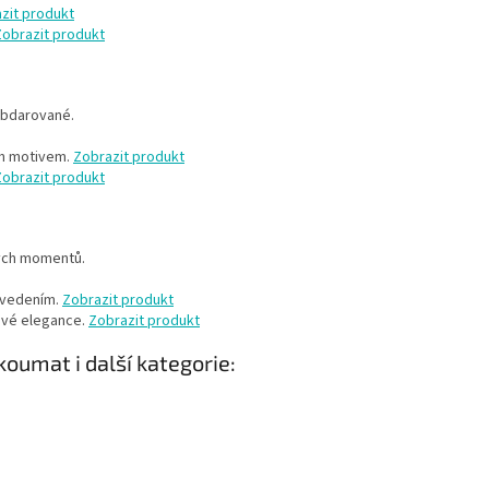
zit produkt
Zobrazit produkt
 obdarované.
ým motivem.
Zobrazit produkt
Zobrazit produkt
tých momentů.
ovedením.
Zobrazit produkt
ové elegance.
Zobrazit produkt
umat i další kategorie: