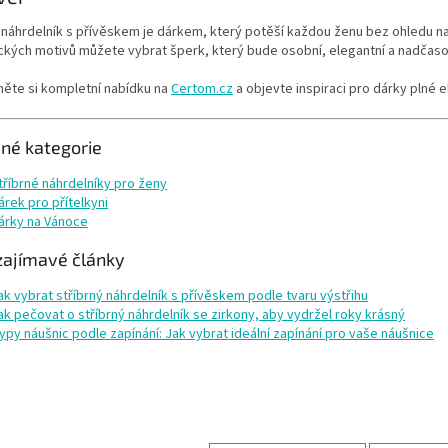
 náhrdelník s přívěskem je dárkem, který potěší každou ženu bez ohledu na v
ckých motivů můžete vybrat šperk, který bude osobní, elegantní a nadčaso
něte si kompletní nabídku na
Certom.cz
a objevte inspiraci pro dárky plné 
ené kategorie
tříbrné náhrdelníky pro ženy
árek pro přítelkyni
árky na Vánoce
zajímavé články
ak vybrat stříbrný náhrdelník s přívěskem podle tvaru výstřihu
ak pečovat o stříbrný náhrdelník se zirkony, aby vydržel roky krásný
ypy náušnic podle zapínání: Jak vybrat ideální zapínání pro vaše náušnice