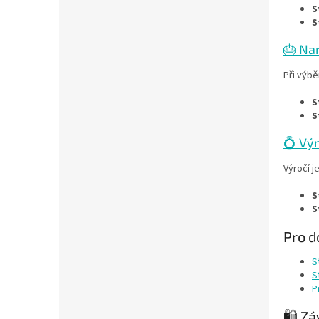
S
S
🎂 Na
Při výbě
S
S
💍 Výr
Výročí j
S
S
Pro d
S
S
P
🛍️ Z