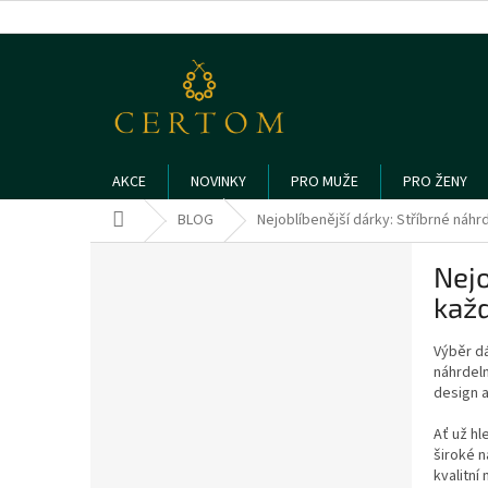
Přejít
na
obsah
AKCE
NOVINKY
PRO MUŽE
PRO ŽENY
Domů
BLOG
Nejoblíbenější dárky: Stříbrné náh
P
Nejo
o
s
kaž
t
r
Výběr dá
a
náhrdeln
design a
n
n
Ať už hl
í
široké n
p
kvalitní