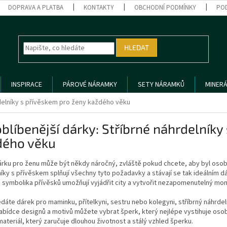
DOPRAVA A PLATBA
KONTAKTY
OBCHODNÍ PODMÍNKY
PO
HLEDAT
INSPIRACE
PÁROVÉ NÁRAMKY
SETY NÁRAMKŮ
MINERÁ
rdelníky s přívěskem pro ženy každého věku
blíbenější dárky: Stříbrné náhrdelníky
dého věku
rku pro ženu může být někdy náročný, zvláště pokud chcete, aby byl osobní
íky s přívěskem splňují všechny tyto požadavky a stávají se tak ideálním 
 symbolika přívěsků umožňují vyjádřit city a vytvořit nezapomenutelný mo
edáte dárek pro maminku, přítelkyni, sestru nebo kolegyni, stříbrný náhrdel
abídce designů a motivů můžete vybrat šperk, který nejlépe vystihuje osob
 materiál, který zaručuje dlouhou životnost a stálý vzhled šperku.