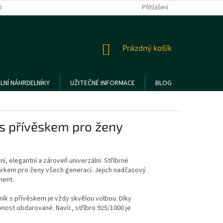
DMÍNKY OCHRANY OSOBNÍCH ÚDAJŮ
REKLAMACE A VRÁCENÍ ZBOŽÍ
Přihlášení
NÁKUPNÍ
Prázdný košík
KOŠÍK
LNÍ NÁHRDELNÍKY
UŽITEČNÉ INFORMACE
BLOG
 s přívěskem pro ženy
, elegantní a zároveň univerzální. Stříbrné
dárkem pro ženy všech generací. Jejich nadčasový
ment.
ník s přívěskem je vždy skvělou volbou. Díky
nost obdarované. Navíc, stříbro 925/1000 je