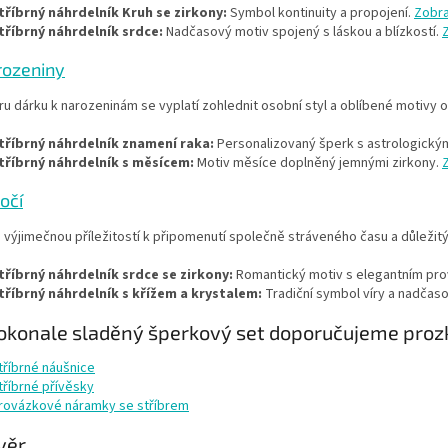
tříbrný náhrdelník Kruh se zirkony:
Symbol kontinuity a propojení.
Zobra
tříbrný náhrdelník srdce:
Nadčasový motiv spojený s láskou a blízkostí.
rozeniny
ru dárku k narozeninám se vyplatí zohlednit osobní styl a oblíbené motivy
tříbrný náhrdelník znamení raka:
Personalizovaný šperk s astrologick
tříbrný náhrdelník s měsícem:
Motiv měsíce doplněný jemnými zirkony.
očí
e výjimečnou příležitostí k připomenutí společně stráveného času a důleži
tříbrný náhrdelník srdce se zirkony:
Romantický motiv s elegantním pr
tříbrný náhrdelník s křížem a krystalem:
Tradiční symbol víry a nadčas
okonale sladěný šperkový set doporučujeme prozko
tříbrné náušnice
tříbrné přívěsky
rovázkové náramky se stříbrem
ávěr