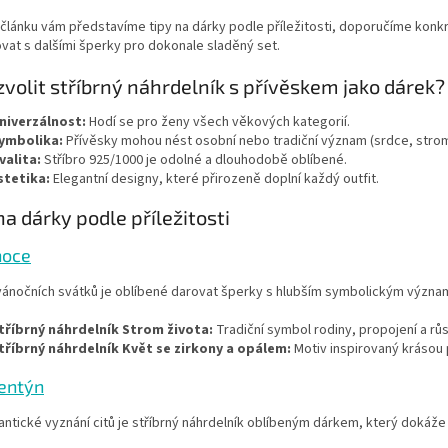
článku vám představíme tipy na dárky podle příležitosti, doporučíme konk
at s dalšími šperky pro dokonale sladěný set.
zvolit stříbrný náhrdelník s přívěskem jako dárek?
niverzálnost:
Hodí se pro ženy všech věkových kategorií.
ymbolika:
Přívěsky mohou nést osobní nebo tradiční význam (srdce, strom
valita:
Stříbro 925/1000 je odolné a dlouhodobě oblíbené.
stetika:
Elegantní designy, které přirozeně doplní každý outfit.
na dárky podle příležitosti
noce
ánočních svátků je oblíbené darovat šperky s hlubším symbolickým význa
tříbrný náhrdelník Strom života:
Tradiční symbol rodiny, propojení a rů
tříbrný náhrdelník Květ se zirkony a opálem:
Motiv inspirovaný krásou 
lentýn
ntické vyznání citů je stříbrný náhrdelník oblíbeným dárkem, který dokáže 