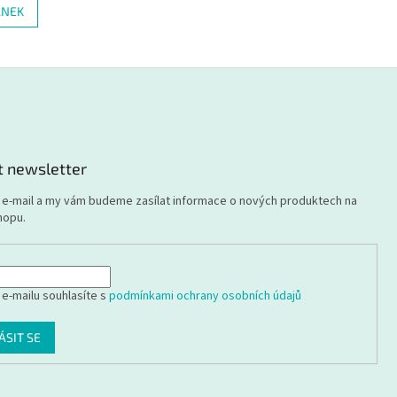
ÁNEK
t newsletter
j e-mail a my vám budeme zasílat informace o nových produktech na
hopu.
 e-mailu souhlasíte s
podmínkami ochrany osobních údajů
ÁSIT SE