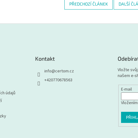
PŘEDCHOZÍ ČLÁNEK
DALŠÍ ČL
Kontakt
Odebíra
Vložte svů
info
@
certom.cz
našem e-s
+420770678563
E-mail
ch údajů
í
Vložením
ázky
PŘIHL