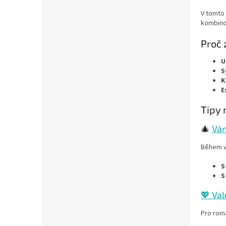
a
n
V tomto 
kombinov
e
l
Proč 
U
S
K
E
Tipy 
🎄
Vá
Během v
S
S
💖 Va
Pro roma