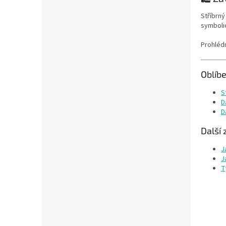
Stříbrný
symboli
Prohléd
Oblíb
S
D
D
Další 
J
J
T