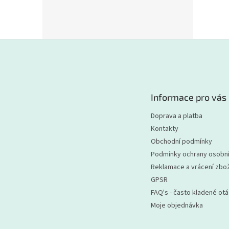
Z
á
p
a
t
Informace pro vás
í
Doprava a platba
Kontakty
Obchodní podmínky
Podmínky ochrany osobní
Reklamace a vrácení zbož
GPSR
FAQ's - často kladené ot
Moje objednávka